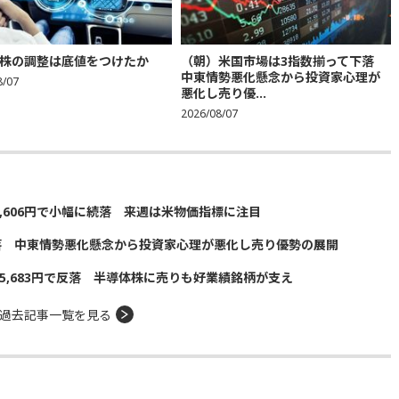
株の調整は底値をつけたか
（朝）米国市場は3指数揃って下落
中東情勢悪化懸念から投資家心理が
8/07
悪化し売り優...
2026/08/07
5,606円で小幅に続落 来週は米物価指標に注目
落 中東情勢悪化懸念から投資家心理が悪化し売り優勢の展開
5,683円で反落 半導体株に売りも好業績銘柄が支え
過去記事一覧を見る