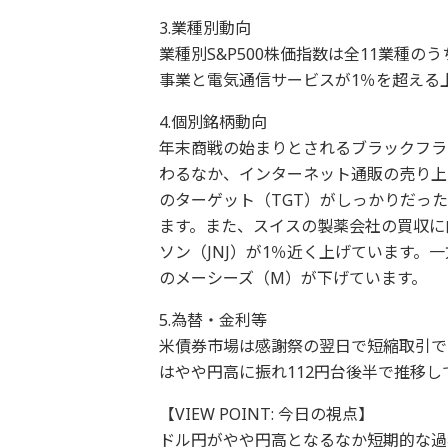
3.業種別動向
業種別S&P500株価指数は全11業種
事業と電気通信サービスが1％を超える
4.個別銘柄動向
年末商戦の始まりとされるブラックフラ
わるなか、インターネット通販の売り上
のターゲット（TGT）がしっかりだっ
ます。また、スイスの製薬会社の買収に
ソン（JNJ）が1％近く上げています
のメーシーズ（M）が下げています。
5.為替・金利等
米債券市場は感謝祭の翌日で短縮取引で
はやや円高に振れ112円台後半で推移し
【VIEW POINT: 今日の視点】
ドル円がやや円高となるなか短期的な過