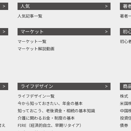
人気
著
人気記事一覧
著者
マーケット
初
マーケット一覧
初心
マーケット解説動画
ライフデザイン
商
ライフデザイン一覧
株式
今から知っておきたい、年金の基本
米国
知っておこう、老後資金・相続の基本知識
中国
介護に関わるお金・制度の基本
投資
考え
FIRE（経済的自立、早期リタイア）
債券