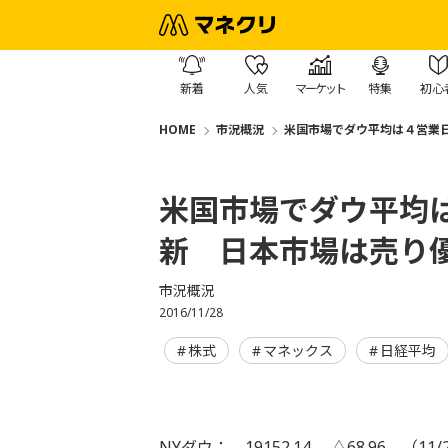
新着
人気
マーケット
特集
初心
HOME
市況概況
米国市場でダウ平均は４営業
米国市場でダウ平均
新 日本市場は売り
市況概況
2016/11/28
株式
マネックス
日経平均
NYダウ： 19152.14 △68.96 （11/