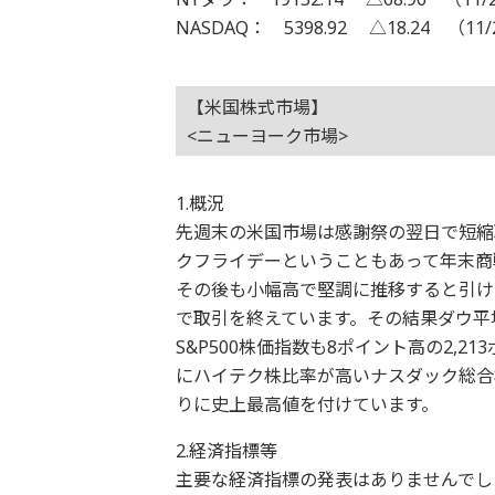
NASDAQ： 5398.92 △18.24 （11/
【米国株式市場】
<ニューヨーク市場>
1.概況
先週末の米国市場は感謝祭の翌日で短縮
クフライデーということもあって年末商
その後も小幅高で堅調に推移すると引けに
で取引を終えています。その結果ダウ平
S&P500株価指数も8ポイント高の2,
にハイテク株比率が高いナスダック総合株
りに史上最高値を付けています。
2.経済指標等
主要な経済指標の発表はありませんでし