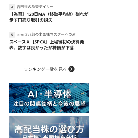
吉田恒の為替デイリー
【為替】120日MA（移動平均線）割れが
示す円売り取引の損失
岡元兵八郎の米国株マスターへの道
スペースＸ［SPCX］上場後初の決算発
表、数字は良かったが株価が下落...
ランキング一覧を見る