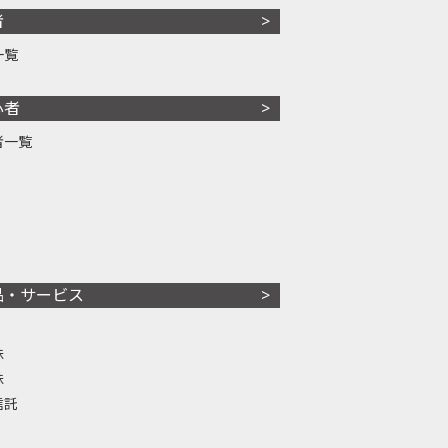
者
一覧
心者
者一覧
品・サービス
株
株
信託