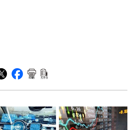
印刷
ｱﾝｹｰﾄ