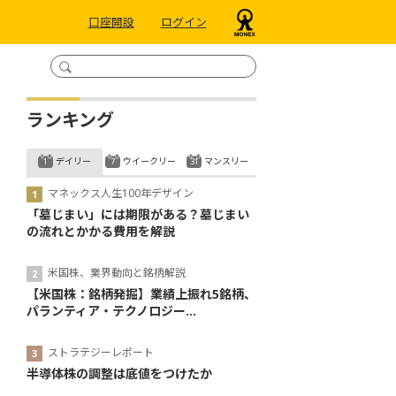
口座開設
ログイン
ランキング
デイリー
ウイークリー
マンスリー
マネックス人生100年デザイン
「墓じまい」には期限がある？墓じまい
の流れとかかる費用を解説
米国株、業界動向と銘柄解説
【米国株：銘柄発掘】業績上振れ5銘柄、
パランティア・テクノロジー...
ストラテジーレポート
半導体株の調整は底値をつけたか