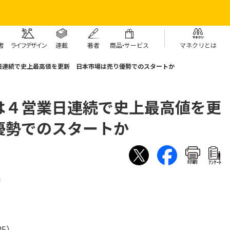
者
ライフデザイン
連載
著者
商
品・
サービス
マネクリとは
日連続で史上最高値を更新 日本市場は売り優勢でのスタートか
は４営業日連続で史上最高値を更
優勢でのスタートか
印刷
ｱﾝｹｰﾄ
25）