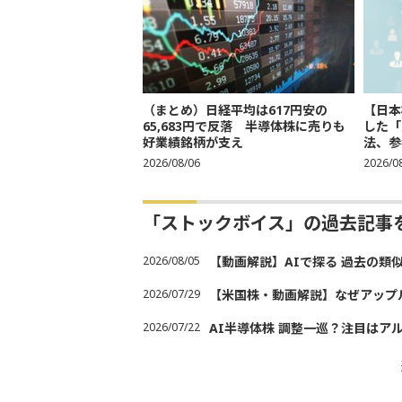
（まとめ）日経平均は617円安の
【日本
65,683円で反落 半導体株に売りも
した「
好業績銘柄が支え
法、参考
2026/08/06
2026/0
「ストックボイス」の過去記事
2026/08/05
【動画解説】AIで探る 過去の類
2026/07/29
【米国株・動画解説】なぜアップ
2026/07/22
AI半導体株 調整一巡？注目はア