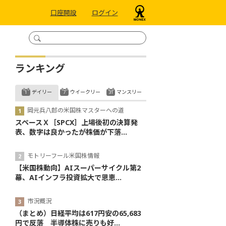
口座開設
ログイン
ランキング
デイリー
ウイークリー
マンスリー
岡元兵八郎の米国株マスターへの道
スペースＸ［SPCX］上場後初の決算発
表、数字は良かったが株価が下落...
モトリーフール米国株情報
【米国株動向】AIスーパーサイクル第2
幕、AIインフラ投資拡大で恩恵...
市況概況
（まとめ）日経平均は617円安の65,683
円で反落 半導体株に売りも好...