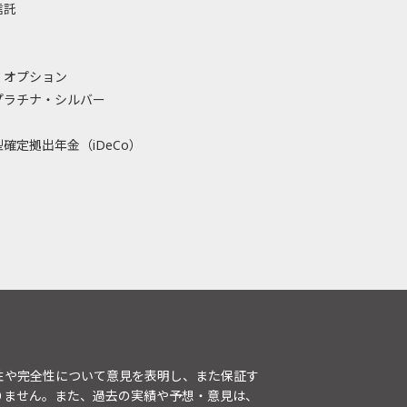
信託
・オプション
プラチナ・シルバー
確定拠出年金（iDeCo）
性や完全性について意見を表明し、また保証す
りません。また、過去の実績や予想・意見は、