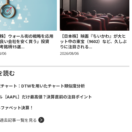
株】ウォール街の戦略を応用
【日本株】映画『ちいかわ』が大ヒ
良い会社を安く買う」投資
ット中の東宝（9602）など、久しぶ
銘柄15選...
りに注目される...
8/06
2026/08/06
を読む
似チャート：DTWを用いたチャート類似度分析
ル［AAPL］だけ最高値？決算直前の注目ポイント
ルファベット決算！
過去記事一覧を見る