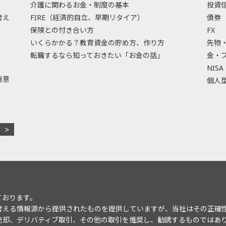
介護に関わるお金・制度の基本
投資
考え
FIRE（経済的自立、早期リタイア）
債券
保険との付き合い方
FX
いくらかかる？教育資金の貯め方、作り方
先物
転職するなら知っておきたい「お金の話」
金・
NISA
極意
個人型
ております。
考える情報源から提供されたものを提供していますが、当社はその正確
売却、デリバティブ取引、その他の取引を推奨し、勧誘するものではあ