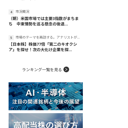
市況概況
（朝）米国市場では主要3指数がまちま
ち 中東情勢を巡る懸念の後退...
市場のテーマを再訪する。アナリストが読み解くテーマの本質
【日本株】株価77倍「第二のキオクシ
ア」を探せ！次の大化け企業を探...
ランキング一覧を見る