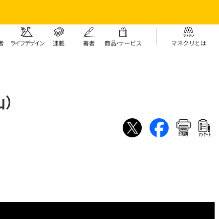
者
ライフデザイン
連載
著者
商
品・
サービス
マネクリとは
）
山）
印刷
ｱﾝｹｰﾄ