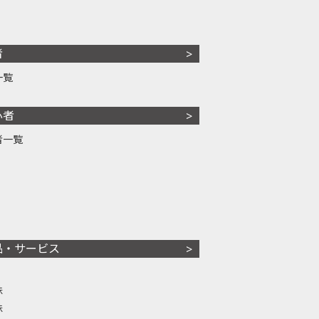
者
一覧
心者
者一覧
品・サービス
株
株