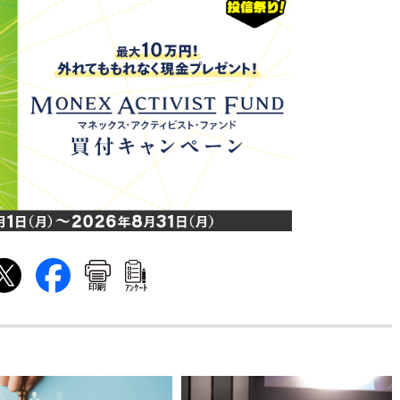
印刷
ｱﾝｹｰﾄ