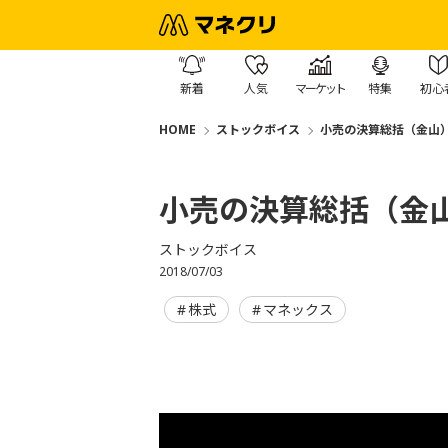
新着
人気
マーケット
特集
初心
HOME
ストックボイス
小売の決算総括（金山
小売の決算総括（金
ストックボイス
2018/07/03
株式
マネックス