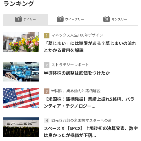
ランキング
デイリー
ウイークリー
マンスリー
マネックス人生100年デザイン
「墓じまい」には期限がある？墓じまいの流れ
とかかる費用を解説
ストラテジーレポート
半導体株の調整は底値をつけたか
米国株、業界動向と銘柄解説
【米国株：銘柄発掘】業績上振れ5銘柄、パラ
ンティア・テクノロジー...
岡元兵八郎の米国株マスターへの道
スペースＸ［SPCX］上場後初の決算発表、数字
は良かったが株価が下落...