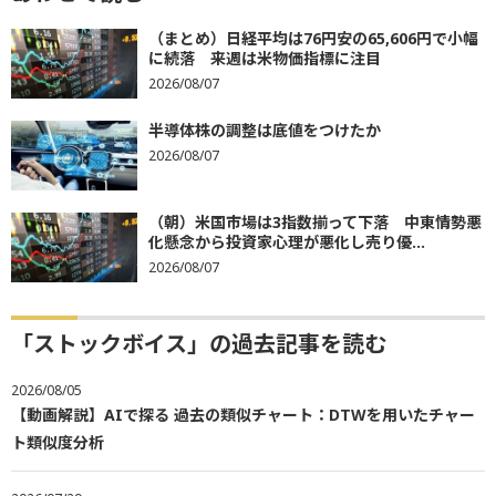
（まとめ）日経平均は76円安の65,606円で小幅
に続落 来週は米物価指標に注目
2026/08/07
半導体株の調整は底値をつけたか
2026/08/07
（朝）米国市場は3指数揃って下落 中東情勢悪
化懸念から投資家心理が悪化し売り優...
2026/08/07
「ストックボイス」の過去記事を読む
2026/08/05
【動画解説】AIで探る 過去の類似チャート：DTWを用いたチャー
ト類似度分析