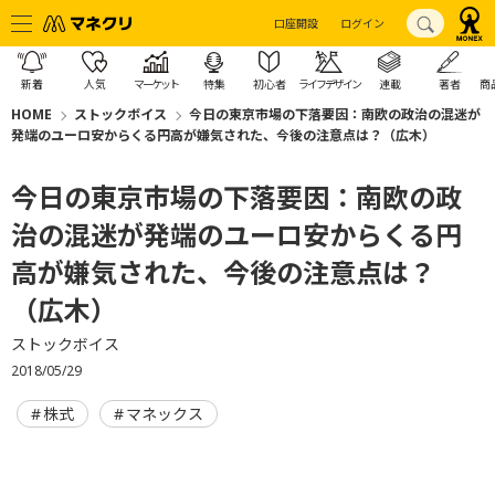
口座開設
ログイン
新着
人気
マーケット
特集
初心者
ライフデザイン
連載
著者
商
HOME
ストックボイス
今日の東京市場の下落要因：南欧の政治の混迷が
発端のユーロ安からくる円高が嫌気された、今後の注意点は？（広木）
今日の東京市場の下落要因：南欧の政
治の混迷が発端のユーロ安からくる円
高が嫌気された、今後の注意点は？
（広木）
ストックボイス
2018/05/29
株式
マネックス