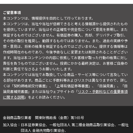
ご留意事項
本コンテンツは、情報提供を目的として行っております。
本コンテンツは、当社や当社が信頼できると考える情報源から提供されたもの
を提供していますが、当社はその正確性や完全性について意見を表明し、また
保証するものではございません。有価証券の購入、売却、デリバティブ取引、
その他の取引を推奨し、勧誘するものではありません。また、過去の実績や予
想・意見は、将来の結果を保証するものではございません。提供する情報等は
作成時現在のものであり、今後予告なしに変更または削除されることがござい
ます。当社は本コンテンツの内容に依拠してお客様が取った行動の結果に対し
責任を負うものではございません。投資にかかる最終決定は、お客様ご自身の
判断と責任でなさるようお願いいたします。
本コンテンツでは当社でお取扱している商品・サービス等について言及してい
る部分があります。商品ごとに手数料等およびリスクは異なりますので、詳し
くは「契約締結前交付書面」、「上場有価証券等書面」、「目論見書」、「目
論見書補完書面」または当社ウェブサイトの「
リスク・手数料などの重要事項
に関する説明
」をよくお読みください。
金融商品取引業者 関東財務局長（金商）第165号
日本証券業協会、一般社団法人 第二種金融商品取引業協会、一般社
団法人 金融先物取引業協会、