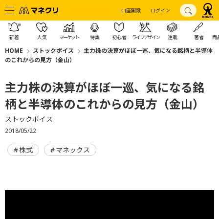
口座開設
ログイン
新着
人気
マーケット
特集
初心者
ライフデザイン
連載
著者
商
HOME
ストックボイス
主力株の決算がほぼ一巡、気になる銘柄と半導体
のこれからの見方（金山）
主力株の決算がほぼ一巡、気になる銘
柄と半導体のこれからの見方（金山）
ストックボイス
2018/05/22
株式
マネックス