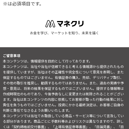
※は必須項目です。
お金を学び、マーケットを知り、未来を描く
ご留意事項
本コンテンツは、情報提供を目的として行っております。
本コンテンツは、当社や当社が信頼できると考える情報源から提供されたもの
を提供していますが、当社はその正確性や完全性について意見を表明し、また
保証するものではございません。有価証券の購入、売却、デリバティブ取引、
その他の取引を推奨し、勧誘するものではありません。また、過去の実績や予
想・意見は、将来の結果を保証するものではございません。提供する情報等は
作成時現在のものであり、今後予告なしに変更または削除されることがござい
ます。当社は本コンテンツの内容に依拠してお客様が取った行動の結果に対し
責任を負うものではございません。投資にかかる最終決定は、お客様ご自身の
判断と責任でなさるようお願いいたします。
本コンテンツでは当社でお取扱している商品・サービス等について言及してい
る部分があります。商品ごとに手数料等およびリスクは異なりますので、詳し
くは「契約締結前交付書面」、「上場有価証券等書面」、「目論見書」、「目