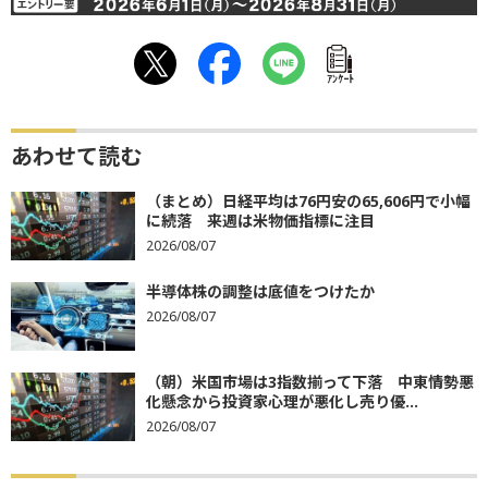
ｱﾝｹｰﾄ
あわせて読む
（まとめ）日経平均は76円安の65,606円で小幅
に続落 来週は米物価指標に注目
2026/08/07
半導体株の調整は底値をつけたか
2026/08/07
（朝）米国市場は3指数揃って下落 中東情勢悪
化懸念から投資家心理が悪化し売り優...
2026/08/07