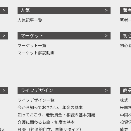
人気
著
人気記事一覧
著者
マーケット
初
マーケット一覧
初心
マーケット解説動画
ライフデザイン
商
ライフデザイン一覧
株式
今から知っておきたい、年金の基本
米国
知っておこう、老後資金・相続の基本知識
中国
介護に関わるお金・制度の基本
投資
考え
FIRE（経済的自立、早期リタイア）
債券