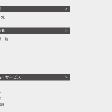
者
一覧
心者
者一覧
品・サービス
株
株
信託