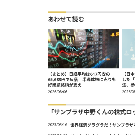
あわせて読む
（まとめ）日経平均は617円安の
【日本
65,683円で反落 半導体株に売りも
した「
好業績銘柄が支え
法、参考
2026/08/06
2026/0
「サンプラザ中野くんの株式ロ
2023/03/16
世界経済グラグラだ！サンプラザ