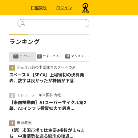
口座開設
ログイン
ランキング
デイリー
ウイークリー
マンスリー
岡元兵八郎の米国株マスターへの道
スペースＸ［SPCX］上場後初の決算発
表、数字は良かったが株価が下落...
モトリーフール米国株情報
【米国株動向】AIスーパーサイクル第2
幕、AIインフラ投資拡大で恩恵...
市況概況
（朝）米国市場では主要3指数がまちま
ち 中東情勢を巡る懸念の後退...