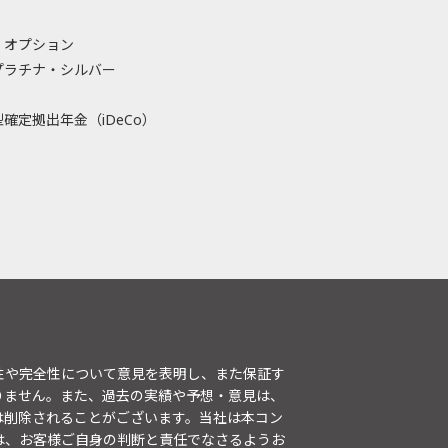
・オプション
プラチナ・シルバー
確定拠出年金（iDeCo）
性や完全性について意見を表明し、また保証す
りません。また、過去の実績や予想・意見は、
は削除されることがございます。当社は本コン
は、お客様ご自身の判断と責任でなさるようお