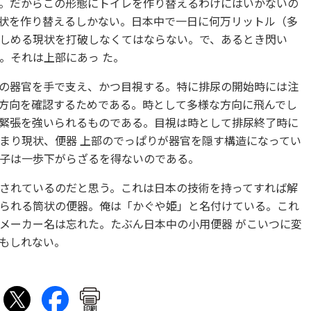
。だからこの形態にトイレを作り替えるわけにはいかないの
状を作り替えるしかない。日本中で一日に何万リットル（多
しめる現状を打破しなくてはならない。で、あるとき閃い
。それは上部にあっ た。
の器官を手で支え、かつ目視する。特に排尿の開始時には注
方向を確認するためである。時として多様な方向に飛んでし
緊張を強いられるものである。目視は時として排尿終了時に
まり現状、便器 上部のでっぱりが器官を隠す構造になってい
子は一歩下がらざるを得ないのである。
されているのだと思う。これは日本の技術を持ってすれば解
られる筒状の便器。俺は「かぐや姫」と名付けている。これ
メーカー名は忘れた。たぶん日本中の小用便器 がこいつに変
もしれない。
印刷