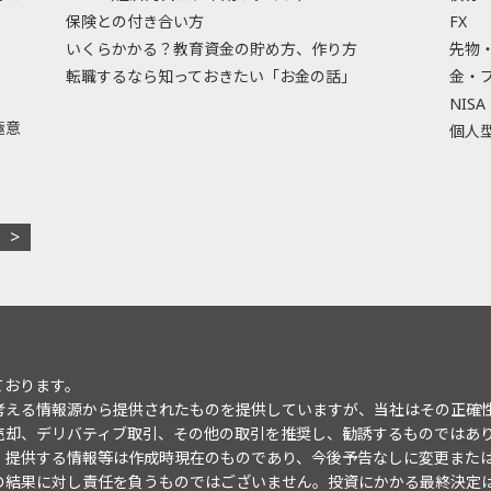
保険との付き合い方
FX
いくらかかる？教育資金の貯め方、作り方
先物
転職するなら知っておきたい「お金の話」
金・
NISA
極意
個人型
ております。
考える情報源から提供されたものを提供していますが、当社はその正確
売却、デリバティブ取引、その他の取引を推奨し、勧誘するものではあ
。提供する情報等は作成時現在のものであり、今後予告なしに変更また
の結果に対し責任を負うものではございません。投資にかかる最終決定