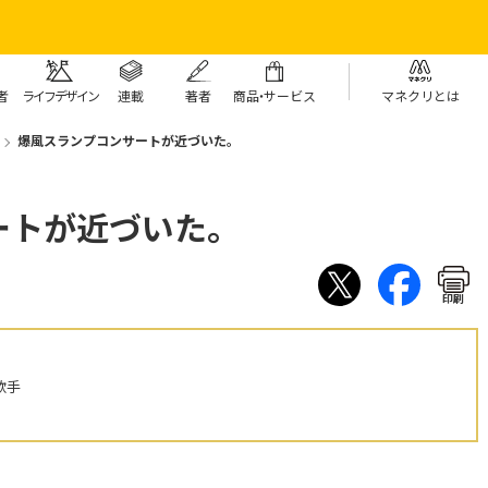
者
ライフデザイン
連載
著者
商
品・
サービス
マネクリとは
爆風スランプコンサートが近づいた。
ートが近づいた。
印刷
歌手