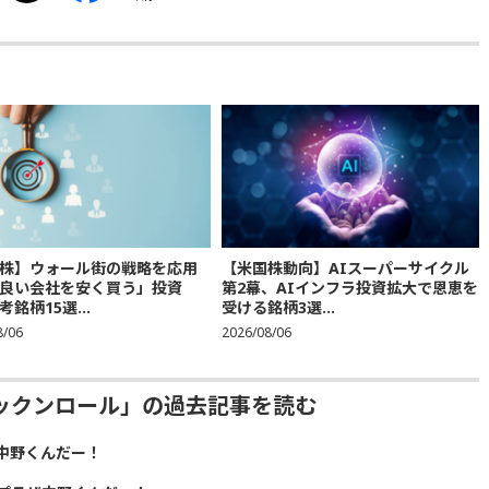
株】ウォール街の戦略を応用
【米国株動向】AIスーパーサイクル
良い会社を安く買う」投資
第2幕、AIインフラ投資拡大で恩恵を
銘柄15選...
受ける銘柄3選...
8/06
2026/08/06
ックンロール」の過去記事を読む
中野くんだー！