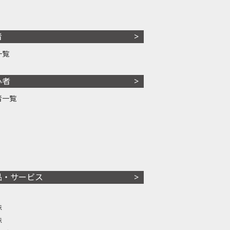
者
一覧
心者
者一覧
品・サービス
株
株