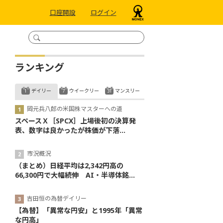
口座開設
ログイン
ランキング
デイリー
ウイークリー
マンスリー
岡元兵八郎の米国株マスターへの道
スペースＸ［SPCX］上場後初の決算発
表、数字は良かったが株価が下落...
市況概況
（まとめ）日経平均は2,342円高の
66,300円で大幅続伸 AI・半導体銘...
吉田恒の為替デイリー
【為替】「異常な円安」と1995年「異常
な円高」