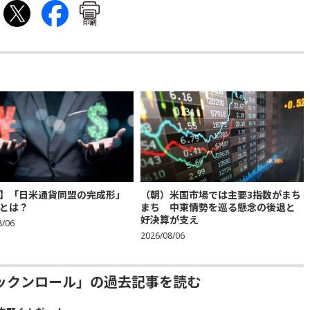
印刷
】「日米通貨同盟の完成形」
（朝）米国市場では主要3指数がまち
とは？
まち 中東情勢を巡る懸念の後退と
好決算が支え
8/06
2026/08/06
ックンロール」の過去記事を読む