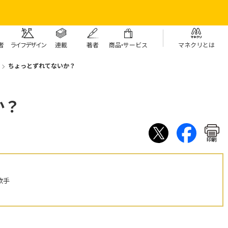
者
ライフデザイン
連載
著者
商
品・
サービス
マネクリとは
ちょっとずれてないか？
か？
印刷
歌手