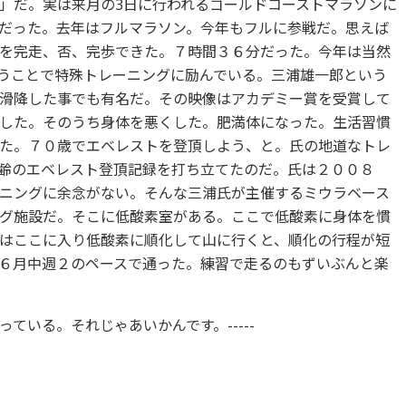
」だ。実は来月の3日に行われるゴールドコーストマラソンに
だった。去年はフルマラソン。今年もフルに参戦だ。思えば
を完走、否、完歩できた。７時間３６分だった。今年は当然
うことで特殊トレーニングに励んでいる。三浦雄一郎という
滑降した事でも有名だ。その映像はアカデミー賞を受賞して
した。そのうち身体を悪くした。肥満体になった。生活習慣
た。７０歳でエベレストを登頂しよう、と。氏の地道なトレ
齢のエベレスト登頂記録を打ち立てたのだ。氏は２００８
ニングに余念がない。そんな三浦氏が主催するミウラベース
グ施設だ。そこに低酸素室がある。ここで低酸素に身体を慣
はここに入り低酸素に順化して山に行くと、順化の行程が短
６月中週２のペースで通った。練習で走るのもずいぶんと楽
ている。それじゃあいかんです。-----