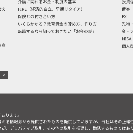
介護に関わるお金・制度の基本
投資
考え
FIRE（経済的自立、早期リタイア）
債券
保険との付き合い方
FX
いくらかかる？教育資金の貯め方、作り方
先物
転職するなら知っておきたい「お金の話」
金・
NISA
極意
個人型
ております。
考える情報源から提供されたものを提供していますが、当社はその正確
売却、デリバティブ取引、その他の取引を推奨し、勧誘するものではあ