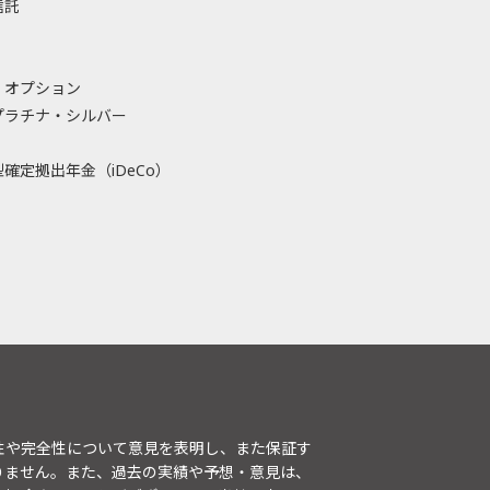
信託
・オプション
プラチナ・シルバー
確定拠出年金（iDeCo）
性や完全性について意見を表明し、また保証す
りません。また、過去の実績や予想・意見は、