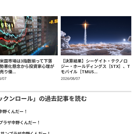
米国市場は3指数揃って下落
【決算結果】シーゲイト・テクノロ
勢悪化懸念から投資家心理が
ジー・ホールディングス［STX］、T
り優...
モバイル［TMUS...
8/07
2026/08/07
ックンロール」の過去記事を読む
中野くんだー！
プラザ中野くんだー！
！サンプラザ中野くんだー！