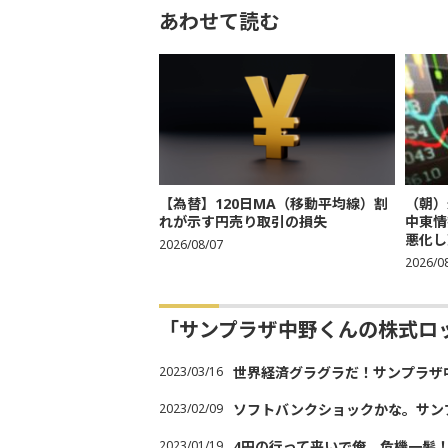
あわせて読む
【為替】120日MA（移動平均線）割
（朝）
れが示す円売り取引の損失
中東情
悪化し売
2026/08/07
2026/0
「サンプラザ中野くんの株式ロ
2023/03/16
世界経済グラグラだ！サンプラザ
2023/02/09
ソフトバンクショックかな。サン
2023/01/19
4円の行って来いで俺、危機一髪