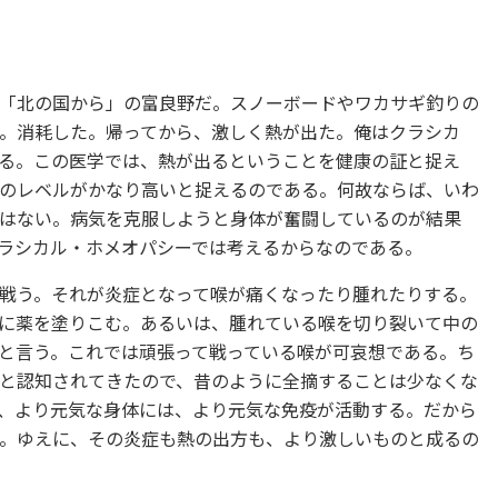
「北の国から」の富良野だ。スノーボードやワカサギ釣りの
。消耗した。帰ってから、激しく熱が出た。俺はクラシカ
る。この医学では、熱が出るということを健康の証と捉え
のレベルがかなり高いと捉えるのである。何故ならば、いわ
はない。病気を克服しようと身体が奮闘しているのが結果
ラシカル・ホメオパシーでは考えるからなのである。
戦う。それが炎症となって喉が痛くなったり腫れたりする。
に薬を塗りこむ。あるいは、腫れている喉を切り裂いて中の
と言う。これでは頑張って戦っている喉が可哀想である。ち
と認知されてきたので、昔のように全摘することは少なくな
、より元気な身体には、より元気な免疫が活動する。だから
る。ゆえに、その炎症も熱の出方も、より激しいものと成るの