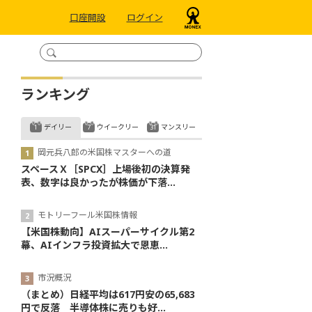
口座開設
ログイン
ランキング
デイリー
ウイークリー
マンスリー
岡元兵八郎の米国株マスターへの道
スペースＸ［SPCX］上場後初の決算発
表、数字は良かったが株価が下落...
モトリーフール米国株情報
【米国株動向】AIスーパーサイクル第2
幕、AIインフラ投資拡大で恩恵...
市況概況
（まとめ）日経平均は617円安の65,683
円で反落 半導体株に売りも好...