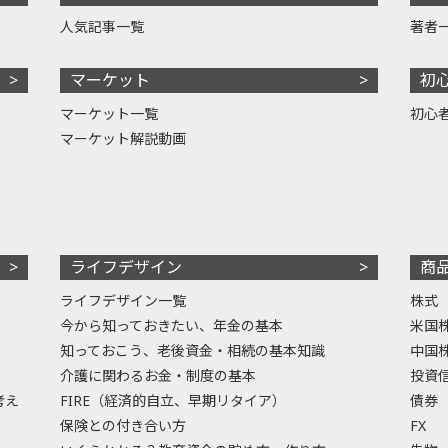
人気記事一覧
著者
マーケット
初
マーケット一覧
初心
マーケット解説動画
ライフデザイン
商
ライフデザイン一覧
株式
今から知っておきたい、年金の基本
米国
知っておこう、老後資金・相続の基本知識
中国
介護に関わるお金・制度の基本
投資
考え
FIRE（経済的自立、早期リタイア）
債券
保険との付き合い方
FX