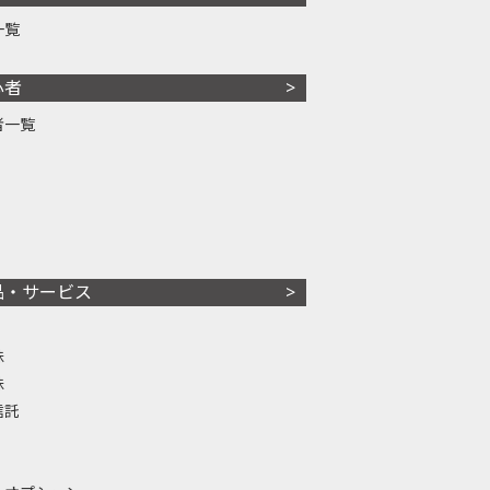
一覧
心者
者一覧
品・サービス
株
株
信託