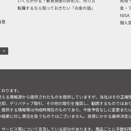
いくらかかる？教育資金の貯め方、作り方
先物
転職するなら知っておきたい「お金の話」
金・
NISA
極意
個人型
ております。
考える情報源から提供されたものを提供していますが、当社はその正確
売却、デリバティブ取引、その他の取引を推奨し、勧誘するものではあ
。提供する情報等は作成時現在のものであり、今後予告なしに変更また
の結果に対し責任を負うものではございません。投資にかかる最終決定
・サービス等について言及している部分があります。商品ごとに手数料