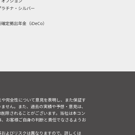
・オプション
プラチナ・シルバー
確定拠出年金（iDeCo）
性や完全性について意見を表明し、また保証す
りません。また、過去の実績や予想・意見は、
は削除されることがございます。当社は本コン
は、お客様ご自身の判断と責任でなさるようお
等およびリスクは異なりますので、詳しくは