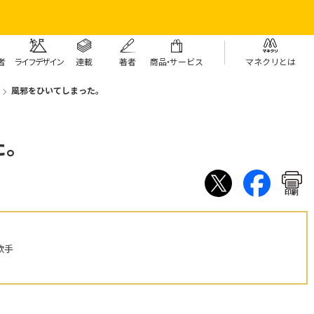
者
ライフデザイン
連載
著者
商
品・
サービス
マネクリとは
風邪をひいてしまった。
た。
印刷
歌手