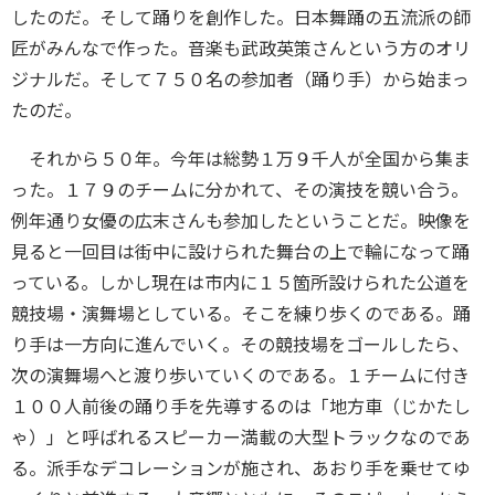
したのだ。そして踊りを創作した。日本舞踊の五流派の師
匠がみんなで作った。音楽も武政英策さんという方のオリ
ジナルだ。そして７５０名の参加者（踊り手）から始まっ
たのだ。
それから５０年。今年は総勢１万９千人が全国から集ま
った。１７９のチームに分かれて、その演技を競い合う。
例年通り女優の広末さんも参加したということだ。映像を
見ると一回目は街中に設けられた舞台の上で輪になって踊
っている。しかし現在は市内に１５箇所設けられた公道を
競技場・演舞場としている。そこを練り歩くのである。踊
り手は一方向に進んでいく。その競技場をゴールしたら、
次の演舞場へと渡り歩いていくのである。１チームに付き
１００人前後の踊り手を先導するのは「地方車（じかたし
ゃ）」と呼ばれるスピーカー満載の大型トラックなのであ
る。派手なデコレーションが施され、あおり手を乗せてゆ