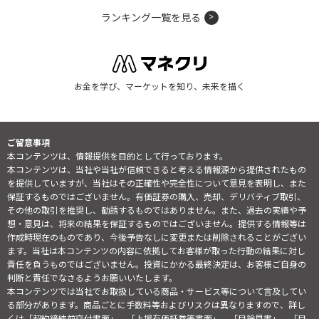
ランキング一覧を見る
お金を学び、マーケットを知り、未来を描く
ご留意事項
本コンテンツは、情報提供を目的として行っております。
本コンテンツは、当社や当社が信頼できると考える情報源から提供されたもの
を提供していますが、当社はその正確性や完全性について意見を表明し、また
保証するものではございません。有価証券の購入、売却、デリバティブ取引、
その他の取引を推奨し、勧誘するものではありません。また、過去の実績や予
想・意見は、将来の結果を保証するものではございません。提供する情報等は
作成時現在のものであり、今後予告なしに変更または削除されることがござい
ます。当社は本コンテンツの内容に依拠してお客様が取った行動の結果に対し
責任を負うものではございません。投資にかかる最終決定は、お客様ご自身の
判断と責任でなさるようお願いいたします。
本コンテンツでは当社でお取扱している商品・サービス等について言及してい
る部分があります。商品ごとに手数料等およびリスクは異なりますので、詳し
くは「契約締結前交付書面」、「上場有価証券等書面」、「目論見書」、「目