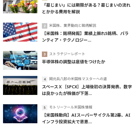
「墓じまい」には期限がある？墓じまいの流れ
とかかる費用を解説
米国株、業界動向と銘柄解説
【米国株：銘柄発掘】業績上振れ5銘柄、パラ
ンティア・テクノロジー...
ストラテジーレポート
半導体株の調整は底値をつけたか
岡元兵八郎の米国株マスターへの道
スペースＸ［SPCX］上場後初の決算発表、数字
は良かったが株価が下落...
モトリーフール米国株情報
【米国株動向】AIスーパーサイクル第2幕、AI
インフラ投資拡大で恩恵...