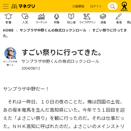
口座開設
ログイン
新着
人気
マーケット
特集
初心者
ライフデザイン
連載
著者
商
HOME
サンプラザ中野くんの株式ロックンロール
すごい祭りに行ってき
た。
すごい祭りに行ってきた。
サンプラザ中野くんの株式ロックンロール
サンプラザ中
野くん
2004/08/12
サンプラザ中野だー！
それは一昨日、１０日の夜のことだ。俺は四国の土佐、
あの坂本竜馬を生んだ高知県にいた。今年で５１回目を迎
えた「よさこい祭り」を観に行ったのだ。それは仕事だっ
た。ＮＨＫ高知に呼ばれたのだ。よさこいのメインストリ