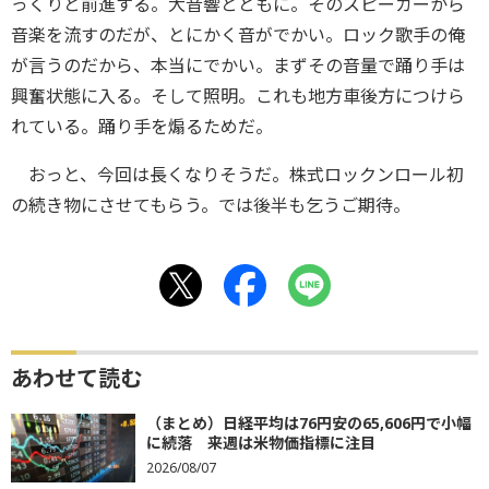
っくりと前進する。大音響とともに。そのスピーカーから
音楽を流すのだが、とにかく音がでかい。ロック歌手の俺
が言うのだから、本当にでかい。まずその音量で踊り手は
興奮状態に入る。そして照明。これも地方車後方につけら
れている。踊り手を煽るためだ。
おっと、今回は長くなりそうだ。株式ロックンロール初
の続き物にさせてもらう。では後半も乞うご期待。
あわせて読む
（まとめ）日経平均は76円安の65,606円で小幅
に続落 来週は米物価指標に注目
2026/08/07