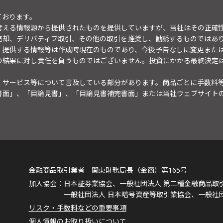
ております。
考える情報源から提供されたものを提供していますが、当社はその正確
売却、デリバティブ取引、その他の取引を推奨し、勧誘するものではあ
。提供する情報等は作成時現在のものであり、今後予告なしに変更また
の結果に対し責任を負うものではございません。投資にかかる最終決定
・サービス等について言及している部分があります。商品ごとに手数料
書面」、「目論見書」、「目論見書補完書面」または当社ウェブサイト
金融商品取引業者 関東財務局長（金商）第165号
日本証券業協会、一般社団法人 第二種金融商品取
一般社団法人 日本暗号資産等取引業協会、一般社
リスク・手数料などの重要事項
個人情報のお取り扱いについて