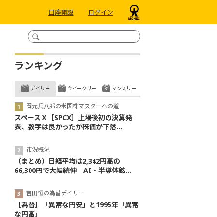
口座開設
ログイン
ランキング
デイリー
ウイークリー
マンスリー
岡元兵八郎の米国株マスターへの道
スペースＸ［SPCX］上場後初の決算発
表、数字は良かったが株価が下落...
市況概況
（まとめ）日経平均は2,342円高の
66,300円で大幅続伸 AI・半導体銘...
吉田恒の為替デイリー
【為替】「異常な円安」と1995年「異常
な円高」