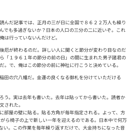
読んだ記事では、正月の三が日に全国で８６２２万人も繰り
んでも多過ぎないか？日本の人口の三分の二に近いぞ。これ
俺は行っていないんだけど。
後厄が終わるのだ。詳しい人に聞くと節分が変わり目なのだ
ら「１９６１年の節分の前の日」の間に生まれた男子諸君の
だ。で、俺はこの節分の前に神社に行こうと決めている。
稲田の穴八幡だ。金運の良くなる御札を分けていただける
ろう。実は去年も書いた。去年は貼ってから書いた。読者か
文された。
に部屋の壁に貼る。貼る方角が毎年指定される。よって、方
ながら椅子の上で新しい一年を迎えるのである。日本中で何万
ない。この作業を毎年繰り返すだけで、大金持ちになった音