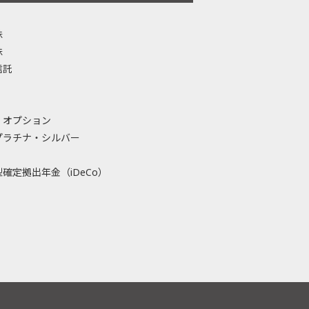
株
株
信託
・オプション
プラチナ・シルバー
確定拠出年金（iDeCo）