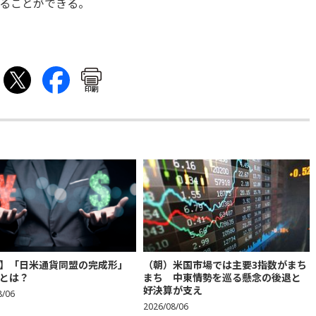
ることができる。
印刷
】「日米通貨同盟の完成形」
（朝）米国市場では主要3指数がまち
とは？
まち 中東情勢を巡る懸念の後退と
好決算が支え
8/06
2026/08/06