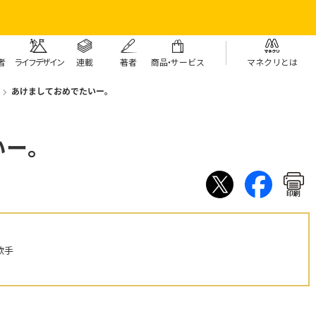
者
ライフデザイン
連載
著者
商
品・
サービス
マネクリとは
あけましておめでたいー。
いー。
印刷
歌手