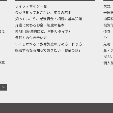
ライフデザイン一覧
株式
今から知っておきたい、年金の基本
米国
知っておこう、老後資金・相続の基本知識
中国
介護に関わるお金・制度の基本
投資
考え
FIRE（経済的自立、早期リタイア）
債券
保険との付き合い方
FX
いくらかかる？教育資金の貯め方、作り方
先物
転職するなら知っておきたい「お金の話」
金・
NISA
極意
個人型