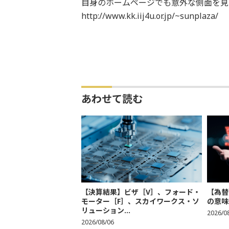
自身のホームページでも意外な側面を見
http://www.kk.iij4u.or.jp/~sunplaza/
あわせて読む
【決算結果】ビザ［V］、フォード・
【為替
モーター［F］、スカイワークス・ソ
の意味
リューション...
2026/0
2026/08/06