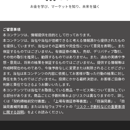
お金を学び、マーケットを知り、未来を描く
ご留意事項
本コンテンツは、情報提供を目的として行っております。
本コンテンツは、当社や当社が信頼できると考える情報源から提供されたもの
を提供していますが、当社はその正確性や完全性について意見を表明し、また
保証するものではございません。有価証券の購入、売却、デリバティブ取引、
その他の取引を推奨し、勧誘するものではありません。また、過去の実績や予
想・意見は、将来の結果を保証するものではございません。提供する情報等は
作成時現在のものであり、今後予告なしに変更または削除されることがござい
ます。当社は本コンテンツの内容に依拠してお客様が取った行動の結果に対し
責任を負うものではございません。投資にかかる最終決定は、お客様ご自身の
判断と責任でなさるようお願いいたします。
本コンテンツでは当社でお取扱している商品・サービス等について言及してい
る部分があります。商品ごとに手数料等およびリスクは異なりますので、詳し
くは「契約締結前交付書面」、「上場有価証券等書面」、「目論見書」、「目
論見書補完書面」または当社ウェブサイトの「
リスク・手数料などの重要事項
に関する説明
」をよくお読みください。