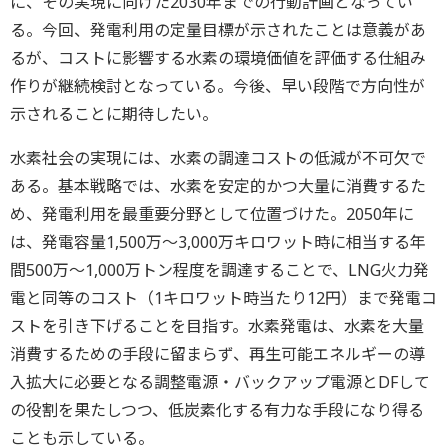
に、その実現に向けた2030年までの行動計画となってい
る。今回、発電利用の定量目標が示されたことは意義があ
るが、コストに影響する水素の環境価値を評価する仕組み
作りが継続検討となっている。今後、早い段階で方向性が
示されることに期待したい。
水素社会の実現には、水素の調達コストの低減が不可欠で
ある。基本戦略では、水素を安定的かつ大量に消費するた
め、発電利用を最重要分野として位置づけた。2050年に
は、発電容量1,500万～3,000万キロワット時に相当する年
間500万～1,000万トン程度を調達することで、LNG火力発
電と同等のコスト（1キロワット時当たり12円）まで発電コ
ストを引き下げることを目指す。水素発電は、水素を大量
消費するための手段に留まらず、再生可能エネルギーの導
入拡大に必要となる調整電源・バックアップ電源とDFして
の役割を果たしつつ、低炭素化する有力な手段になり得る
ことも示している。