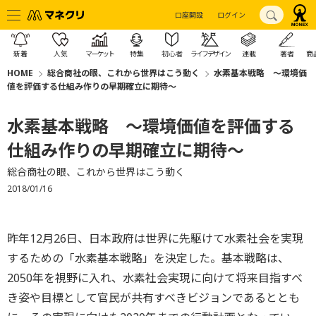
口座開設
ログイン
新着
人気
マーケット
特集
初心者
ライフデザイン
連載
著者
商
HOME
総合商社の眼、これから世界はこう動く
水素基本戦略 ～環境価
値を評価する仕組み作りの早期確立に期待～
水素基本戦略 ～環境価値を評価する
仕組み作りの早期確立に期待～
総合商社の眼、これから世界はこう動く
2018/01/16
昨年12月26日、日本政府は世界に先駆けて水素社会を実現
するための「水素基本戦略」を決定した。基本戦略は、
2050年を視野に入れ、水素社会実現に向けて将来目指すべ
き姿や目標として官民が共有すべきビジョンであるととも