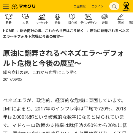
口座開設
ログイン
新着
人気
マーケット
特集
初心者
ライフデザイン
連載
著者
商
HOME
総合商社の眼、これから世界はこう動く
原油に翻弄されるベネズ
エラ～デフォルト危機と今後の展望～
原油に翻弄されるベネズエラ～デフォ
ルト危機と今後の展望～
総合商社の眼、これから世界はこう動く
2017/09/05
ベネズエラが、政治的、経済的な危機に直面しています。
IMFによると、2017年のインフレ率は平均で720％、2018
年は2,000％超という破滅的な数字になると見られていま
す。マドゥーロ政権の支持率は就任時の50％から20％に低