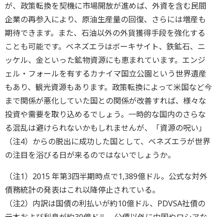
が、政策転換を契機に市場開放が進めば、外資を含む民間
企業の再参入により、原油生産量の回復、さらには増産も
期待できます。また、石油以外の外貨獲得手段を強化する
ことも可能です。ベネズエラはボーキサイト、鉄鉱石、ニ
ッケル、金といった鉱物資源にも恵まれています。エンジ
ェル・フォールを有するカナイマ国立公園という世界遺産
もあり、観光資源もあります。政策転換によって米国など今
まで関係が悪化していた国との関係が改善すれば、様々な
投資や需要を取り込めるでしょう。一時的な国内のさらな
る混乱は避けられないかもしれませんが、「資源の呪い」
（注4）からの脱出に成功した国として、ベネズエラが世界
の注目を浴びる日が来るのではないでしょうか。
（注1）2015 年第3四半期時点で1,389億ドル。公式な対外
債務統計の発表はこれ以降停止されている。
（注2）内訳は国債の利払いが約10億ドル、PDVSA社債の