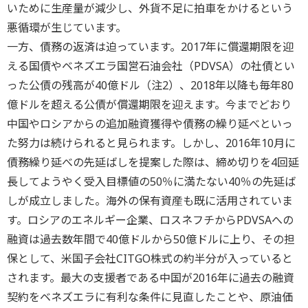
いために生産量が減少し、外貨不足に拍車をかけるという
悪循環が生じています。
一方、債務の返済は迫っています。2017年に償還期限を迎
える国債やベネズエラ国営石油会社（PDVSA）の社債とい
った公債の残高が40億ドル（注2）、2018年以降も毎年80
億ドルを超える公債が償還期限を迎えます。今までどおり
中国やロシアからの追加融資獲得や債務の繰り延べといっ
た努力は続けられると見られます。しかし、2016年10月に
債務繰り延べの先延ばしを提案した際は、締め切りを4回延
長してようやく受入目標値の50％に満たない40％の先延ば
しが成立しました。海外の保有資産も既に活用されていま
す。ロシアのエネルギー企業、ロスネフチからPDVSAへの
融資は過去数年間で40億ドルから50億ドルに上り、その担
保として、米国子会社CITGO株式の約半分が入っていると
されます。最大の支援者である中国が2016年に過去の融資
契約をベネズエラに有利な条件に見直したことや、原油価