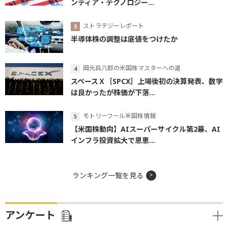
ンティア・テクノロジー...
ストラテジーレポート
半導体株の調整は底値をつけたか
岡元兵八郎の米国株マスターへの道
スペースＸ［SPCX］上場後初の決算発表、数字
は良かったが株価が下落...
モトリーフール米国株情報
【米国株動向】AIスーパーサイクル第2幕、AI
インフラ投資拡大で恩恵...
ランキング一覧を見る
アンケート