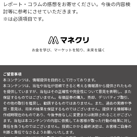
レポート・コラムの感想をお寄せください。今後の内容検
討等に参考にさせていただきます。
※は必須項目です。
お金を学び、マーケットを知り、未来を描く
ご留意事項
本コンテンツは、情報提供を目的として行っております。
本コンテンツは、当社や当社が信頼できると考える情報源から提供されたもの
を提供していますが、当社はその正確性や完全性について意見を表明し、また
保証するものではございません。有価証券の購入、売却、デリバティブ取引、
その他の取引を推奨し、勧誘するものではありません。また、過去の実績や予
想・意見は、将来の結果を保証するものではございません。提供する情報等は
作成時現在のものであり、今後予告なしに変更または削除されることがござい
ます。当社は本コンテンツの内容に依拠してお客様が取った行動の結果に対し
責任を負うものではございません。投資にかかる最終決定は、お客様ご自身の
判断と責任でなさるようお願いいたします。