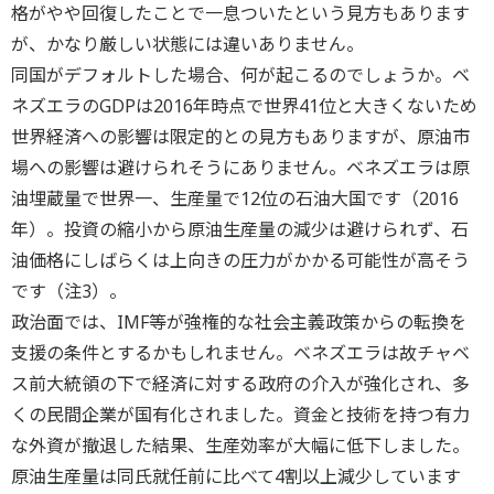
格がやや回復したことで一息ついたという見方もあります
が、かなり厳しい状態には違いありません。
同国がデフォルトした場合、何が起こるのでしょうか。ベ
ネズエラのGDPは2016年時点で世界41位と大きくないため
世界経済への影響は限定的との見方もありますが、原油市
場への影響は避けられそうにありません。ベネズエラは原
油埋蔵量で世界一、生産量で12位の石油大国です（2016
年）。投資の縮小から原油生産量の減少は避けられず、石
油価格にしばらくは上向きの圧力がかかる可能性が高そう
です（注3）。
政治面では、IMF等が強権的な社会主義政策からの転換を
支援の条件とするかもしれません。ベネズエラは故チャベ
ス前大統領の下で経済に対する政府の介入が強化され、多
くの民間企業が国有化されました。資金と技術を持つ有力
な外資が撤退した結果、生産効率が大幅に低下しました。
原油生産量は同氏就任前に比べて4割以上減少しています