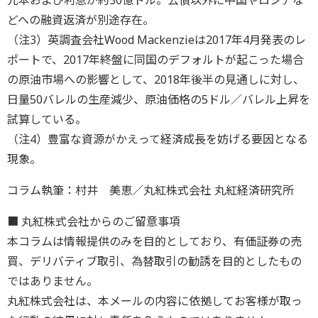
元本および利息が約30億ドル。公債以外に中国やロシアな
どへの融資返済が別途存在。
（注3）英調査会社Wood Mackenzieは2017年4月発表のレ
ポートで、2017年終盤に同国のデフォルトが起こった場合
の原油市場への影響として、2018年後半の見通しに対し、
日量50バレルの生産減少、原油価格の5ドル／バレル上昇を
試算している。
（注4）豊富な資源がかえって経済成長を妨げる要因となる
現象。
コラム執筆：村井 美恵／丸紅株式会社 丸紅経済研究所
■ 丸紅株式会社からのご留意事項
本コラムは情報提供のみを目的としており、有価証券の売
買、デリバティブ取引、為替取引の勧誘を目的としたもの
ではありません。
丸紅株式会社は、本メールの内容に依拠してお客様が取っ