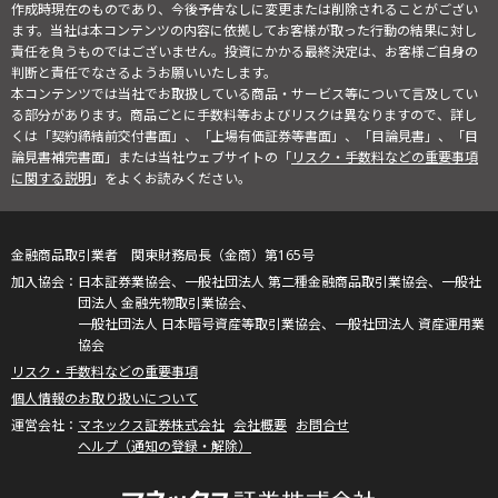
作成時現在のものであり、今後予告なしに変更または削除されることがござい
ます。当社は本コンテンツの内容に依拠してお客様が取った行動の結果に対し
責任を負うものではございません。投資にかかる最終決定は、お客様ご自身の
判断と責任でなさるようお願いいたします。
本コンテンツでは当社でお取扱している商品・サービス等について言及してい
る部分があります。商品ごとに手数料等およびリスクは異なりますので、詳し
くは「契約締結前交付書面」、「上場有価証券等書面」、「目論見書」、「目
論見書補完書面」または当社ウェブサイトの「
リスク・手数料などの重要事項
に関する説明
」をよくお読みください。
金融商品取引業者 関東財務局長（金商）第165号
日本証券業協会、一般社団法人 第二種金融商品取引業協会、一般社
団法人 金融先物取引業協会、
一般社団法人 日本暗号資産等取引業協会、一般社団法人 資産運用業
協会
リスク・手数料などの重要事項
個人情報のお取り扱いについて
マネックス証券株式会社
会社概要
お問合せ
ヘルプ（通知の登録・解除）