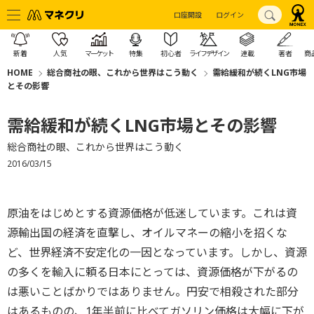
口座開設
ログイン
新着
人気
マーケット
特集
初心者
ライフデザイン
連載
著者
商
HOME
総合商社の眼、これから世界はこう動く
需給緩和が続くLNG市場
とその影響
需給緩和が続くLNG市場とその影響
総合商社の眼、これから世界はこう動く
2016/03/15
原油をはじめとする資源価格が低迷しています。これは資
源輸出国の経済を直撃し、オイルマネーの縮小を招くな
ど、世界経済不安定化の一因となっています。しかし、資源
の多くを輸入に頼る日本にとっては、資源価格が下がるの
は悪いことばかりではありません。円安で相殺された部分
はあるものの、1年半前に比べてガソリン価格は大幅に下が