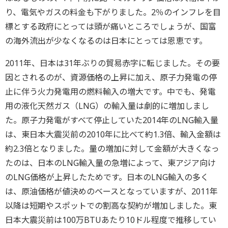
り、電気やガスの料金も下がりました。2％のインフレを目
標とする政府にとっては頭が痛いところでしょうが、国富
の海外流出が少なくなるのは日本にとっては恩恵です。
2011年、日本は31年ぶりの貿易赤字に転じました。その要
因とされるのが、資源価格の上昇に加え、原子力発電の停
止に伴う火力発電用の燃料輸入の増大です。中でも、発電
用の液化天然ガス（LNG）の輸入量は劇的に増加しまし
た。原子力発電がすべて停止していた2014年のLNG輸入量
は、東日本大震災前の2010年に比べて約1.3倍、輸入金額は
約2.3倍となりました。量の増加に対して金額が大きくなっ
たのは、日本のLNG輸入量の急増によって、東アジア向け
のLNG価格が上昇したためです。日本のLNG輸入の多く
は、原油価格が値決めのベースとなっていますが、2011年
以降は短期やスポットでの割高な契約が増加しました。東
日本大震災前は100万BTUあたり10ドル程度で推移してい