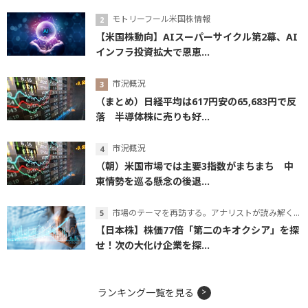
モトリーフール米国株情報
【米国株動向】AIスーパーサイクル第2幕、AI
インフラ投資拡大で恩恵...
市況概況
（まとめ）日経平均は617円安の65,683円で反
落 半導体株に売りも好...
市況概況
（朝）米国市場では主要3指数がまちまち 中
東情勢を巡る懸念の後退...
市場のテーマを再訪する。アナリストが読み解くテーマの本質
【日本株】株価77倍「第二のキオクシア」を探
せ！次の大化け企業を探...
ランキング一覧を見る