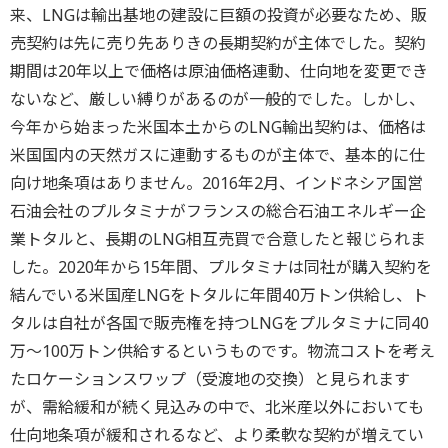
来、LNGは輸出基地の建設に巨額の投資が必要なため、販
売契約は先に売り先ありきの長期契約が主体でした。契約
期間は20年以上で価格は原油価格連動、仕向地を変更でき
ないなど、厳しい縛りがあるのが一般的でした。しかし、
今年から始まった米国本土からのLNG輸出契約は、価格は
米国国内の天然ガスに連動するものが主体で、基本的に仕
向け地条項はありません。2016年2月、インドネシア国営
石油会社のプルタミナがフランスの総合石油エネルギー企
業トタルと、長期のLNG相互売買で合意したと報じられま
した。2020年から15年間、プルタミナは同社が購入契約を
結んでいる米国産LNGをトタルに年間40万トン供給し、ト
タルは自社が各国で販売権を持つLNGをプルタミナに同40
万～100万トン供給するというものです。物流コストを考え
たロケーションスワップ（受渡地の交換）と見られます
が、需給緩和が続く見込みの中で、北米産以外においても
仕向地条項が緩和されるなど、より柔軟な契約が増えてい