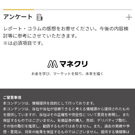
アンケート
レポート・コラムの感想をお寄せください。今後の内容検
討等に参考にさせていただきます。
※は必須項目です。
お金を学び、マーケットを知り、未来を描く
ご留意事項
本コンテンツは、情報提供を目的として行っております。
本コンテンツは、当社や当社が信頼できると考える情報源から提供されたもの
を提供していますが、当社はその正確性や完全性について意見を表明し、また
保証するものではございません。有価証券の購入、売却、デリバティブ取引、
その他の取引を推奨し、勧誘するものではありません。また、過去の実績や予
想・意見は、将来の結果を保証するものではございません。提供する情報等は