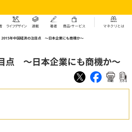
者
ライフデザイン
連載
著者
商
品・
サービス
マネクリとは
2015年中国経済の注目点 ～日本企業にも商機か～
注目点 ～日本企業にも商機か～
印刷
ｱﾝｹｰﾄ