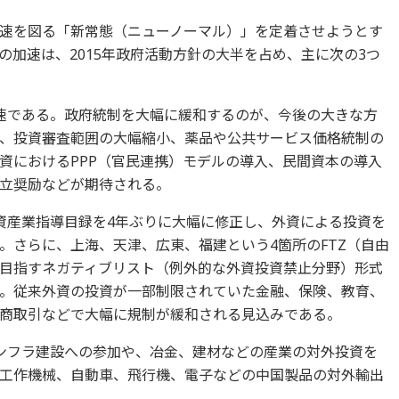
速を図る「新常態（ニューノーマル）」を定着させようとす
加速は、2015年政府活動方針の大半を占め、主に次の3つ
速である。政府統制を大幅に緩和するのが、今後の大きな方
、投資審査範囲の大幅縮小、薬品や公共サービス価格統制の
資におけるPPP（官民連携）モデルの導入、民間資本の導入
立奨励などが期待される。
資産業指導目録を4年ぶりに大幅に修正し、外資による投資を
。さらに、上海、天津、広東、福建という4箇所のFTZ（自由
目指すネガティブリスト（例外的な外資投資禁止分野）形式
。従来外資の投資が一部制限されていた金融、保険、教育、
商取引などで大幅に規制が緩和される見込みである。
ンフラ建設への参加や、冶金、建材などの産業の対外投資を
工作機械、自動車、飛行機、電子などの中国製品の対外輸出