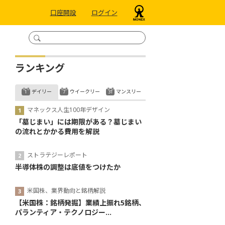
口座開設
ログイン
ランキング
デイリー
ウイークリー
マンスリー
マネックス人生100年デザイン
「墓じまい」には期限がある？墓じまい
の流れとかかる費用を解説
ストラテジーレポート
半導体株の調整は底値をつけたか
米国株、業界動向と銘柄解説
【米国株：銘柄発掘】業績上振れ5銘柄、
パランティア・テクノロジー...