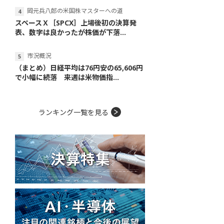
岡元兵八郎の米国株マスターへの道
スペースＸ［SPCX］上場後初の決算発
表、数字は良かったが株価が下落...
市況概況
（まとめ）日経平均は76円安の65,606円
で小幅に続落 来週は米物価指...
ランキング一覧を見る