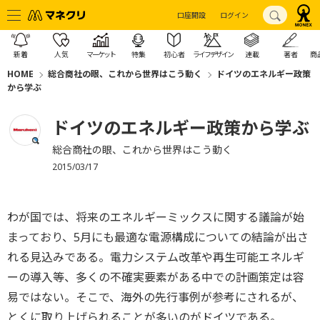
口座開設
ログイン
新着
人気
マーケット
特集
初心者
ライフデザイン
連載
著者
商
HOME
総合商社の眼、これから世界はこう動く
ドイツのエネルギー政策
から学ぶ
ドイツのエネルギー政策から学ぶ
総合商社の眼、これから世界はこう動く
2015/03/17
わが国では、将来のエネルギーミックスに関する議論が始
まっており、5月にも最適な電源構成についての結論が出さ
れる見込みである。電力システム改革や再生可能エネルギ
ーの導入等、多くの不確実要素がある中での計画策定は容
易ではない。そこで、海外の先行事例が参考にされるが、
とくに取り上げられることが多いのがドイツである。