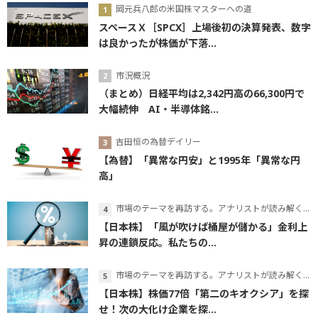
岡元兵八郎の米国株マスターへの道
スペースＸ［SPCX］上場後初の決算発表、数字
は良かったが株価が下落...
市況概況
（まとめ）日経平均は2,342円高の66,300円で
大幅続伸 AI・半導体銘...
吉田恒の為替デイリー
【為替】「異常な円安」と1995年「異常な円
高」
市場のテーマを再訪する。アナリストが読み解くテーマの本質
【日本株】「風が吹けば桶屋が儲かる」金利上
昇の連鎖反応。私たちの...
市場のテーマを再訪する。アナリストが読み解くテーマの本質
【日本株】株価77倍「第二のキオクシア」を探
せ！次の大化け企業を探...