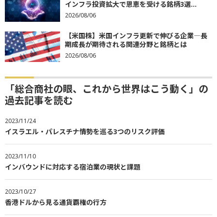
インフラ投資拡大で恩恵を受ける銘柄3選...
2026/08/06
【米国株】米国インフラ更新で伸びる企業―長
期成長が期待される関連分野と銘柄とは
2026/08/06
「総合商社の眼、これから世界はこう動く」の
過去記事を読む
2023/11/24
イスラエル・パレスチナ情勢を巡る3つのリスク評価
2023/11/10
インバウンドに対応する宿泊業の現状と課題
2023/10/27
香港ドルから見る通貨覇権の行方