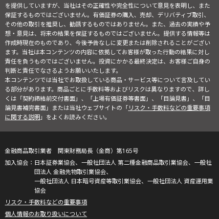
を提供していますが、当社はその正確性や完全性について意見を表明し、また
保証するものではございません。有価証券の購入、売却、デリバティブ取引、
その他の取引を推奨し、勧誘するものではありません。また、過去の実績や予
想・意見は、将来の結果を保証するものではございません。提供する情報等は
作成時現在のものであり、今後予告なしに変更または削除されることがござい
ます。当社は本コンテンツの内容に依拠してお客様が取った行動の結果に対し
責任を負うものではございません。投資にかかる最終決定は、お客様ご自身の
判断と責任でなさるようお願いいたします。
本コンテンツでは当社でお取扱している商品・サービス等について言及してい
る部分があります。商品ごとに手数料等およびリスクは異なりますので、詳し
くは「契約締結前交付書面」、「上場有価証券等書面」、「目論見書」、「目
論見書補完書面」または当社ウェブサイトの「
リスク・手数料などの重要事項
に関する説明
」をよくお読みください。
金融商品取引業者 関東財務局長（金商）第165号
日本証券業協会、一般社団法人 第二種金融商品取引業協会、一般社
団法人 金融先物取引業協会、
一般社団法人 日本暗号資産等取引業協会、一般社団法人 資産運用業
協会
リスク・手数料などの重要事項
個人情報のお取り扱いについて