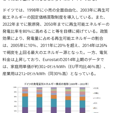
ドイツでは、1998年に小売の全面自由化、2003年に再生可
能エネルギーの固定価格買取制度を導入している。また、
2022年までに脱原発、2050年までに再生可能エネルギーの
発電比率を80％に高めること等を目標に掲げている。政策
効果により、発電量に占める再生可能エネルギーの割合
は、2005年に10％、2011年に20％を超え、2014年は26%
で褐炭を上回る最大のエネルギー源となった。一方、電気
料金は上昇しており、Eurostatの2014年上期のデータで
は、家庭用単価が約30ﾕｰﾛｾﾝﾄ/kWh（EU平均比46％高）、
産業用は21ﾕｰﾛｾﾝﾄ/kWh（同30％高）となっている。