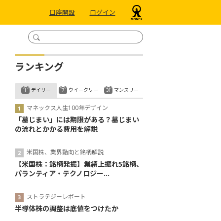
口座開設
ログイン
ランキング
デイリー
ウイークリー
マンスリー
マネックス人生100年デザイン
「墓じまい」には期限がある？墓じまい
の流れとかかる費用を解説
米国株、業界動向と銘柄解説
【米国株：銘柄発掘】業績上振れ5銘柄、
パランティア・テクノロジー...
ストラテジーレポート
半導体株の調整は底値をつけたか