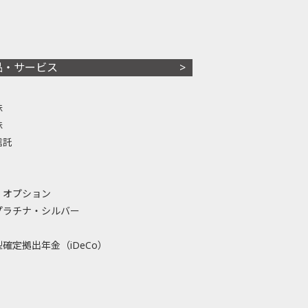
品・サービス
株
株
信託
・オプション
プラチナ・シルバー
確定拠出年金（iDeCo）