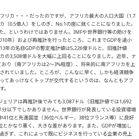
フリカ・・・だったのですが、アフリカ最大の人口大国（1.7
（0.5億人）をしのぎ、No.1の座に就くことになりました。
た、というわけではありません。IMFや世界銀行等の助けを
2010年）および再推計を行ったところ、これまでGDPを過小
3年の名目GDPの暫定推計値は5,226億ドルと、旧推計値
リカの3,508億ドルを大幅に上回ることになりました。近年、ナ
ており（南アフリカは2～3%程度）、将来的に南アフリカを上
されていました。ところが、こんなに早く、しかも経済競争
ってあっけなくトップが交代するというのは、なんともアフ
す。
ェリアは再推計後でみても3,087ドル（旧推計値では1,692
の半分以下でしかありません。世界銀行が発表している投資環境
中41位と先進国並（36位ベルギー、38位フランス等）に良好
位とかなり悪く、大きな差があります。また、GDPが増加し
過ぎず、これによって既にビジネスを行っている企業の売上