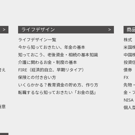
ライフデザイン
商
ライフデザイン一覧
株式
今から知っておきたい、年金の基本
米国
知っておこう、老後資金・相続の基本知識
中国
介護に関わるお金・制度の基本
投資
考え
FIRE（経済的自立、早期リタイア）
債券
保険との付き合い方
FX
いくらかかる？教育資金の貯め方、作り方
先物
転職するなら知っておきたい「お金の話」
金・
NISA
極意
個人型