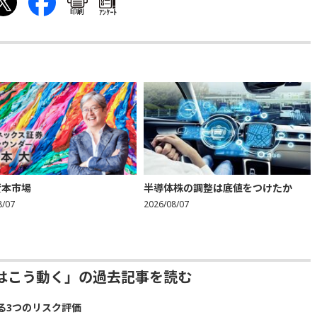
印刷
ｱﾝｹｰﾄ
資本市場
半導体株の調整は底値をつけたか
8/07
2026/08/07
はこう動く」の過去記事を読む
る3つのリスク評価