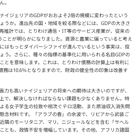
ん。
ナイジェリアのGDPがおおよそ2倍の規模に変わったという
ょうか。進出先の国・地域を絞る際などには、GDPの大きさ
再推計では、とりわけ通信・IT等のサービス産業が、従来の
うことが明らかになりました。資源と農業に偏っていると考え
にはもっとダイバーシファイが進んでいるという事実は、投
ょう。さらに、種々の指標の基準化に用いられる名目GDPの
ことを意味します。これは、とりわけ債務の計算上は有利に
府債務は10.6％となりますので、財政の健全性の印象は改善す
長力も高いナイジェリアの将来への期待は大きいのですが、
上で、解決しなければならない課題も少なくありません。特
よる女子学生の拉致や相次ぐテロ活動、また原油収入消失問
懸念材料です。「アラブの春」の余波で、リビアから武装ご
近隣のモーリタニア、マリ、ニジェールなどを含む「サヘル
ことも、政情不安を増幅しています。その他、アフリカ諸国