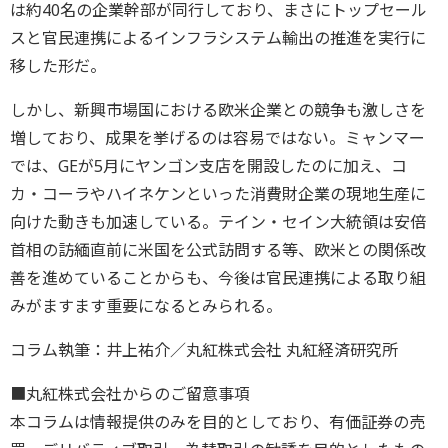
は約40名の企業幹部が同行しており、まさにトップセール
スと官民連携によるインフラシステム輸出の推進を実行に
移した形だ。
しかし、新興市場国における欧米企業との競争も激しさを
増しており、成果を挙げるのは容易ではない。ミャンマー
では、GEが5月にヤンゴン支店を開設したのに加え、コ
カ・コーラやハイネケンといった消費財企業の現地生産に
向けた動きも加速している。テイン・セイン大統領は安倍
首相の訪緬直前に米国を公式訪問する等、欧米との関係改
善を進めていることからも、今後は官民連携による取り組
みがますます重要になるとみられる。
コラム執筆：井上祐介／丸紅株式会社 丸紅経済研究所
■丸紅株式会社からのご留意事項
本コラムは情報提供のみを目的としており、有価証券の売