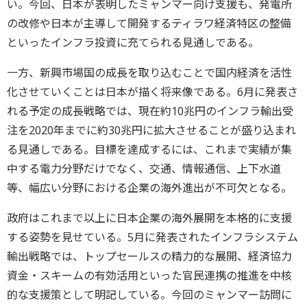
い。今回、日本が表明したミャンマー向け支援も、発電所
の改修や日本が主導して開発するティラワ経済特区の整備
といったインフラ投資に充てられる見通しである。
一方、新興市場国の成長を取り込むことで国内経済を活性
化させていくことは日本が描く将来像である。6月に発表さ
れる予定の成長戦略では、現在約10兆円のインフラ輸出受
注を2020年までに約30兆円に拡大させることが盛り込まれ
る見通しである。目標を達成するには、これまで実績が集
中する電力分野だけでなく、交通、情報通信、上下水道
等、幅広い分野における企業の海外進出が不可欠となる。
政府はこれまで以上に日本企業の海外展開を本格的に支援
する姿勢を見せている。5月に発表されたインフラシステム
輸出戦略では、トップセールスの精力的な展開、経済協力
資金・スキームの有効活用といった官民連携の推進を中核
的な支援策として明記している。今回のミャンマー訪問に