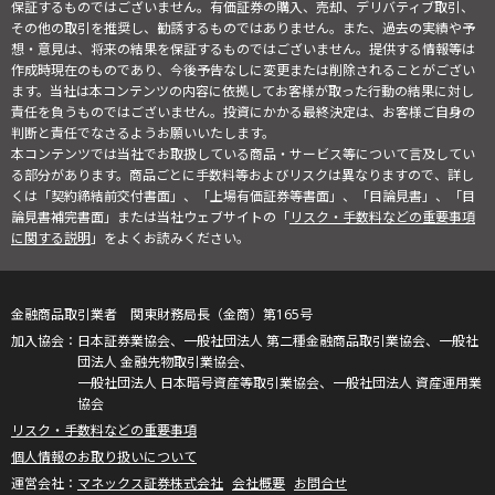
保証するものではございません。有価証券の購入、売却、デリバティブ取引、
その他の取引を推奨し、勧誘するものではありません。また、過去の実績や予
想・意見は、将来の結果を保証するものではございません。提供する情報等は
作成時現在のものであり、今後予告なしに変更または削除されることがござい
ます。当社は本コンテンツの内容に依拠してお客様が取った行動の結果に対し
責任を負うものではございません。投資にかかる最終決定は、お客様ご自身の
判断と責任でなさるようお願いいたします。
本コンテンツでは当社でお取扱している商品・サービス等について言及してい
る部分があります。商品ごとに手数料等およびリスクは異なりますので、詳し
くは「契約締結前交付書面」、「上場有価証券等書面」、「目論見書」、「目
論見書補完書面」または当社ウェブサイトの「
リスク・手数料などの重要事項
に関する説明
」をよくお読みください。
金融商品取引業者 関東財務局長（金商）第165号
日本証券業協会、一般社団法人 第二種金融商品取引業協会、一般社
団法人 金融先物取引業協会、
一般社団法人 日本暗号資産等取引業協会、一般社団法人 資産運用業
協会
リスク・手数料などの重要事項
個人情報のお取り扱いについて
マネックス証券株式会社
会社概要
お問合せ