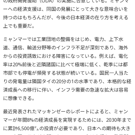
の政府開発援助（ODA）の実施に合意している。ミャンマ
ーへの経済支援は、同国の発展にとって大きな意味合いを
持つのはもちろんだが、今後の日本経済の在り方を考える
上でも重要だ。
ミャンマーでは工業団地の整備をはじめ、電力、上下水
道、通信、輸送分野等のインフラ不足が深刻であり、海外
からの投資誘致における障害になっている。例えば、電化
率は20%前後と近隣諸国に比べて極端に低く、乾季には都
市部でも停電が頻発する状態が続いている。国民一人当た
りの発電量は隣国タイの20分の1の水準であり、本格的な経
済成長への移行に伴い、インフラ需要の急速な拡大は容易
に想像できる。
最近発表されたマッキンゼーのレポートによると、ミャン
マーが年間8%の経済成長を実現するためには、2030年まで
に累計6,500億㌦の投資が必要であり、日本への期待も大き