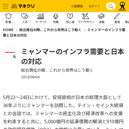
口座開設
ログイン
新着
人気
マーケット
特集
初心者
ライフデザイン
連載
著者
商
HOME
総合商社の眼、これから世界はこう動く
ミャンマーのインフラ需
要と日本の対応
ミャンマーのインフラ需要と日本
の対応
総合商社の眼、これから世界はこう動く
2013/06/04
5月22～24日にかけて、安倍首相が日本の総理大臣として
36年ぶりにミャンマーを訪問した。テイン・セイン大統領
との会談では、ミャンマーの民主化及び経済改革への支援
を約束すると共に、5,000億円の延滞債務の解消と910億円