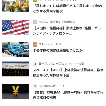
「墓じまい」には期限がある？墓じまいの流れ
とかかる費用を解説
米国株、業界動向と銘柄解説
【米国株：銘柄発掘】業績上振れ5銘柄、パラ
ンティア・テクノロジー...
ストラテジーレポート
半導体株の調整は底値をつけたか
岡元兵八郎の米国株マスターへの道
スペースＸ［SPCX］上場後初の決算発表、数字
は良かったが株価が下落...
吉田恒の為替デイリー
【為替】120日MA（移動平均線）割れが示す円
売り取引の損失