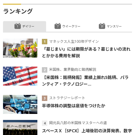
ランキング
デイリー
ウイークリー
マンスリー
マネックス人生100年デザイン
「墓じまい」には期限がある？墓じまいの流れ
とかかる費用を解説
米国株、業界動向と銘柄解説
【米国株：銘柄発掘】業績上振れ5銘柄、パラ
ンティア・テクノロジー...
ストラテジーレポート
半導体株の調整は底値をつけたか
岡元兵八郎の米国株マスターへの道
スペースＸ［SPCX］上場後初の決算発表、数字