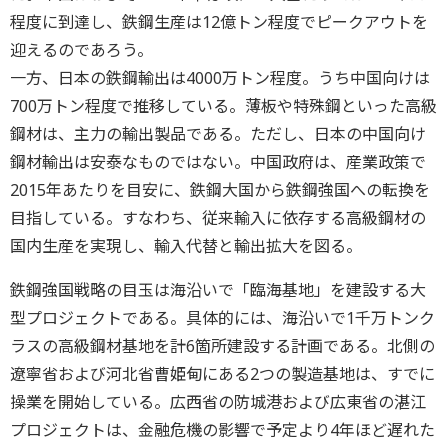
程度に到達し、鉄鋼生産は12億トン程度でピークアウトを
迎えるのであろう。
一方、日本の鉄鋼輸出は4000万トン程度。うち中国向けは
700万トン程度で推移している。薄板や特殊鋼といった高級
鋼材は、主力の輸出製品である。ただし、日本の中国向け
鋼材輸出は安泰なものではない。中国政府は、産業政策で
2015年あたりを目安に、鉄鋼大国から鉄鋼強国への転換を
目指している。すなわち、従来輸入に依存する高級鋼材の
国内生産を実現し、輸入代替と輸出拡大を図る。
鉄鋼強国戦略の目玉は海沿いで「臨海基地」を建設する大
型プロジェクトである。具体的には、海沿いで1千万トンク
ラスの高級鋼材基地を計6箇所建設する計画である。北側の
遼寧省および河北省曹姫甸にある2つの製造基地は、すでに
操業を開始している。広西省の防城港および広東省の湛江
プロジェクトは、金融危機の影響で予定より4年ほど遅れた