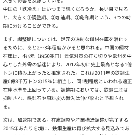
大きく影響を及ぼしている。
中国の「鉄冷え」はいつまで続くだろうか。長い目で見る
と、大きく①調整期、②加速期、③飽和期という、3つの時
期に分けることができる。
まず、調整期については、足元の過剰な鋼材在庫を消化す
るために、あと2～3年程度かかると思われる。中国の鋼材
在庫は、4兆元（約50兆円）景気対策の打ち切りや欧州を中
心とした外需の低迷により、2012年初に史上最高となる1億
トンに積み上がったと推定された。これは2011年の鉄鋼生
産6億8千万トンの15％に相当し、同1割程度といわれる適正
在庫水準を上回っている。調整期においては、鉄鋼生産は
抑制され、鉄鉱石や原料炭の輸入は伸び悩むと予想され
る。
次は、加速期である。在庫調整や産業構造調整が完了する
2015年あたりを境に、鉄鋼生産は再び拡大する見込みであ