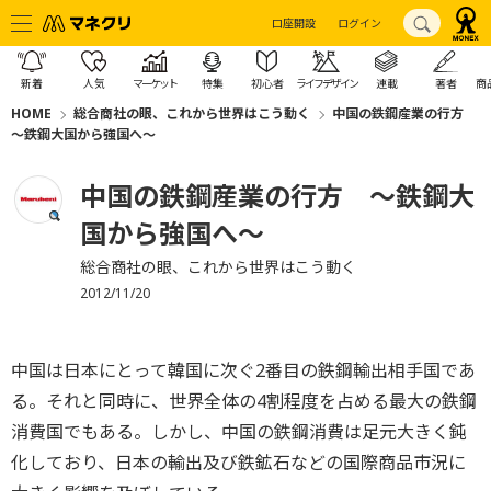
口座開設
ログイン
新着
人気
マーケット
特集
初心者
ライフデザイン
連載
著者
商
HOME
総合商社の眼、これから世界はこう動く
中国の鉄鋼産業の行方
～鉄鋼大国から強国へ～
中国の鉄鋼産業の行方 ～鉄鋼大
国から強国へ～
総合商社の眼、これから世界はこう動く
2012/11/20
中国は日本にとって韓国に次ぐ2番目の鉄鋼輸出相手国であ
る。それと同時に、世界全体の4割程度を占める最大の鉄鋼
消費国でもある。しかし、中国の鉄鋼消費は足元大きく鈍
化しており、日本の輸出及び鉄鉱石などの国際商品市況に