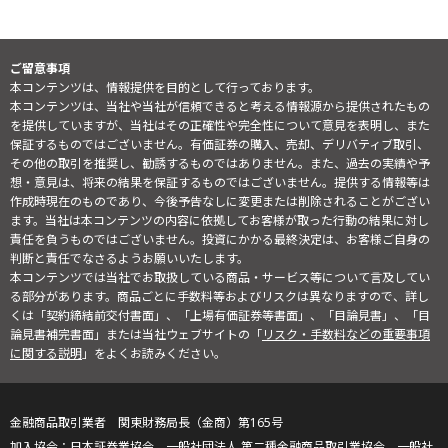
ご留意事項
本コンテンツは、情報提供を目的として行っております。
本コンテンツは、当社や当社が信頼できると考える情報源から提供されたもの
を提供していますが、当社はその正確性や完全性について意見を表明し、また
保証するものではございません。有価証券の購入、売却、デリバティブ取引、
その他の取引を推奨し、勧誘するものではありません。また、過去の実績や予
想・意見は、将来の結果を保証するものではございません。提供する情報等は
作成時現在のものであり、今後予告なしに変更または削除されることがござい
ます。当社は本コンテンツの内容に依拠してお客様が取った行動の結果に対し
責任を負うものではございません。投資にかかる最終決定は、お客様ご自身の
判断と責任でなさるようお願いいたします。
本コンテンツでは当社でお取扱している商品・サービス等について言及してい
る部分があります。商品ごとに手数料等およびリスクは異なりますので、詳し
くは「契約締結前交付書面」、「上場有価証券等書面」、「目論見書」、「目
論見書補完書面」または当社ウェブサイトの「
リスク・手数料などの重要事項
に関する説明
」をよくお読みください。
金融商品取引業者 関東財務局長（金商）第165号
日本証券業協会、一般社団法人 第二種金融商品取引業協会、一般社