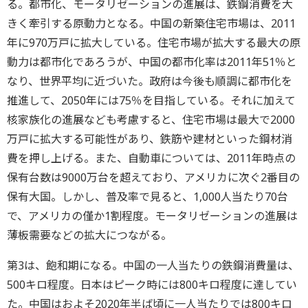
る。都市化、モータリゼーションの進展は、鉄鋼消費を大
きく牽引する原動力となる。中国の新築住宅市場は、2011
年に970万戸に拡大している。住宅市場が拡大する最大の原
動力は都市化であろうが、中国の都市化率は2011年51％と
なり、世界平均に近づいた。政府は今後も順調に都市化を
推進して、2050年には75％を目指している。それに加えて
核家族化の進展なども考慮すると、住宅市場は最大で2000
万戸に拡大する可能性があり、鉄筋や建材といった鋼材消
費を押し上げる。また、自動車については、2011年時点の
保有台数は9000万台を超えており、アメリカに次ぐ2番目の
保有大国。しかし、普及率で見ると、1,000人当たり70台
で、アメリカの僅か1割程度。モータリゼーションの進展は
薄板需要などの拡大につながる。
第3は、飽和期になる。中国の一人当たりの鉄鋼消費量は、
500キロ程度。日本はピーク時には800キロ程度に達してい
た。中国はおよそ2020年半ば頃に一人当たりでは800キロ