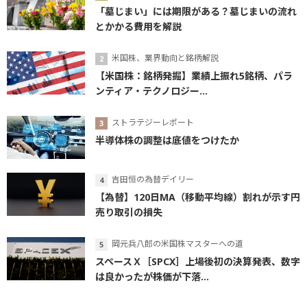
「墓じまい」には期限がある？墓じまいの流れ
とかかる費用を解説
米国株、業界動向と銘柄解説
【米国株：銘柄発掘】業績上振れ5銘柄、パラ
ンティア・テクノロジー...
ストラテジーレポート
半導体株の調整は底値をつけたか
吉田恒の為替デイリー
【為替】120日MA（移動平均線）割れが示す円
売り取引の損失
岡元兵八郎の米国株マスターへの道
スペースＸ［SPCX］上場後初の決算発表、数字
は良かったが株価が下落...