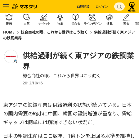
口座開設
ログイン
新着
人気
マーケット
特集
初心者
ライフデザイン
連載
著者
商
HOME
総合商社の眼、これから世界はこう動く
供給過剰が続く東アジア
の鉄鋼業界
供給過剰が続く東アジアの鉄鋼業
界
総合商社の眼、これから世界はこう動く
2012/10/16
東アジアの鉄鋼産業は供給過剰の状態が続いている。日本
の国内需要の縮小に中国、韓国の設備増強が重なり、需給
ギャップは簡単には解消できない状況だ。
日本の粗鋼生産はここ数年、1億トンを上回る水準を維持し