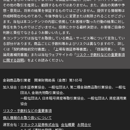
その他の取引を推奨し、勧誘するものではありません。また、過去の実績や予
想・意見は、将来の結果を保証するものではございません。提供する情報等は
作成時現在のものであり、今後予告なしに変更または削除されることがござい
ます。当社は本コンテンツの内容に依拠してお客様が取った行動の結果に対し
責任を負うものではございません。投資にかかる最終決定は、お客様ご自身の
判断と責任でなさるようお願いいたします。
本コンテンツでは当社でお取扱している商品・サービス等について言及してい
る部分があります。商品ごとに手数料等およびリスクは異なりますので、詳し
くは「契約締結前交付書面」、「上場有価証券等書面」、「目論見書」、「目
論見書補完書面」または当社ウェブサイトの「
リスク・手数料などの重要事項
に関する説明
」をよくお読みください。
金融商品取引業者 関東財務局長（金商）第165号
日本証券業協会、一般社団法人 第二種金融商品取引業協会、一般社
団法人 金融先物取引業協会、
一般社団法人 日本暗号資産等取引業協会、一般社団法人 資産運用業
協会
リスク・手数料などの重要事項
個人情報のお取り扱いについて
マネックス証券株式会社
会社概要
お問合せ