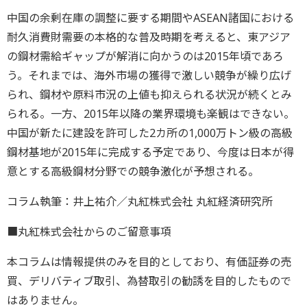
中国の余剰在庫の調整に要する期間やASEAN諸国における
耐久消費財需要の本格的な普及時期を考えると、東アジア
の鋼材需給ギャップが解消に向かうのは2015年頃であろ
う。それまでは、海外市場の獲得で激しい競争が繰り広げ
られ、鋼材や原料市況の上値も抑えられる状況が続くとみ
られる。一方、2015年以降の業界環境も楽観はできない。
中国が新たに建設を許可した2カ所の1,000万トン級の高級
鋼材基地が2015年に完成する予定であり、今度は日本が得
意とする高級鋼材分野での競争激化が予想される。
コラム執筆：井上祐介／丸紅株式会社 丸紅経済研究所
■丸紅株式会社からのご留意事項
本コラムは情報提供のみを目的としており、有価証券の売
買、デリバティブ取引、為替取引の勧誘を目的したもので
はありません。