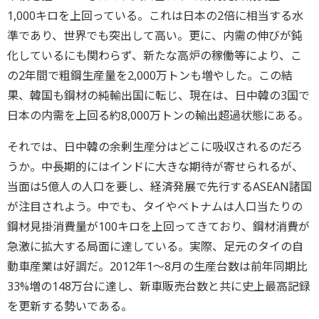
1,000キロを上回っている。これは日本の2倍に相当する水
準であり、世界でも突出して高い。更に、内需の伸びが鈍
化しているにも関わらず、新たな高炉の稼働等により、こ
の2年間で粗鋼生産量を2,000万トンも増やした。この結
果、韓国も鋼材の純輸出国に転じ、現在は、日中韓の3国で
日本の内需を上回る約8,000万トンの輸出超過状態にある。
それでは、日中韓の余剰生産分はどこに吸収されるのだろ
うか。中長期的にはインドに大きな期待が寄せられるが、
当面は5億人の人口を要し、経済発展で先行するASEAN諸国
が注目されよう。中でも、タイやベトナムは人口当たりの
鋼材見掛消費量が100キロを上回ってきており、鋼材消費が
急激に拡大する局面に達している。実際、足元のタイの自
動車産業は好調だ。2012年1～8月の生産台数は前年同期比
33%増の148万台に達し、新車販売台数と共に史上最高記録
を更新する勢いである。