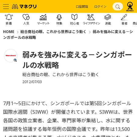
口座開設
ログイン
新着
人気
マーケット
特集
初心者
ライフデザイン
連載
著者
商
HOME
総合商社の眼、これから世界はこう動く
弱みを強みに変える－シ
ンガポールの水戦略
弱みを強みに変える－シンガポー
ルの水戦略
総合商社の眼、これから世界はこう動く
2012/07/03
7月1～5日にかけて、シンガポールでは第5回シンガポール
国際水週間（SIWW）が開催されています。SIWWは、世界
各国の政策立案者、企業、専門家等が集結し、水に関する
諸問題を協議する毎年恒例の国際会議です。昨年は13,500