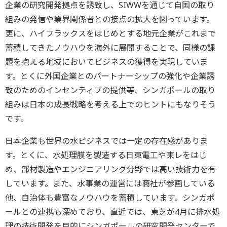
企業の研究開発拠点を誘致し、SIWWを通じて自国の取り
組みの発信や業界関係者との接点の拡大を図っています。
更に、ハイフラックスをはじめとする地元企業がこれまで
蓄積してきたノウハウを海外に展開することで、同様の課
題を抱える地域においてビジネスの獲得を実現していま
す。とくに外国企業とのパートナーシップの強化や企業誘
致のためのインセンティブの提供等、シンガポールの取り
組みは日本の成長戦略を考える上でのヒントにもなりそう
です。
日本企業も世界の水ビジネスでは一定の存在感がありま
す。とくに、水処理膜を製造する日東電工や東レをはじ
め、部材製造やエンジニアリング分野では高い技術力を有
しています。また、水事業の運営には商社が参画している
他、自治体も豊富なノウハウを蓄積しています。シンガポ
ールとの連携も深めており、直近では、東芝が4月に排水処
理の技術開発を目的にシンガポールの研究開発センターで