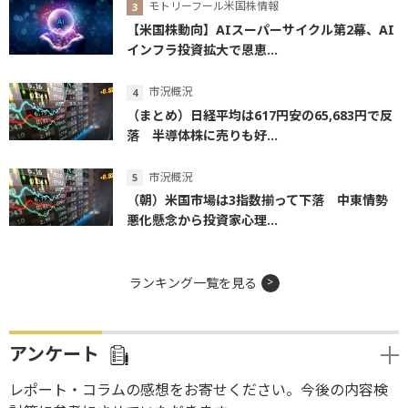
モトリーフール米国株情報
【米国株動向】AIスーパーサイクル第2幕、AI
インフラ投資拡大で恩恵...
市況概況
（まとめ）日経平均は617円安の65,683円で反
落 半導体株に売りも好...
市況概況
（朝）米国市場は3指数揃って下落 中東情勢
悪化懸念から投資家心理...
ランキング一覧を見る
アンケート
レポート・コラムの感想をお寄せください。今後の内容検