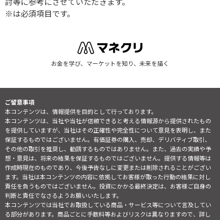
討等に参考にさせていただきます。
※は必須項目です。
お金を学び、マーケットを知り、未来を描く
ご留意事項
本コンテンツは、情報提供を目的として行っております。
本コンテンツは、当社や当社が信頼できると考える情報源から提供されたもの
を提供していますが、当社はその正確性や完全性について意見を表明し、また
保証するものではございません。有価証券の購入、売却、デリバティブ取引、
その他の取引を推奨し、勧誘するものではありません。また、過去の実績や予
想・意見は、将来の結果を保証するものではございません。提供する情報等は
作成時現在のものであり、今後予告なしに変更または削除されることがござい
ます。当社は本コンテンツの内容に依拠してお客様が取った行動の結果に対し
責任を負うものではございません。投資にかかる最終決定は、お客様ご自身の
判断と責任でなさるようお願いいたします。
本コンテンツでは当社でお取扱している商品・サービス等について言及してい
る部分があります。商品ごとに手数料等およびリスクは異なりますので、詳し