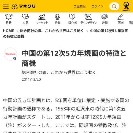
口座開設
ログイン
新着
人気
マーケット
特集
初心者
ライフデザイン
連載
著者
商
HOME
総合商社の眼、これから世界はこう動く
中国の第12次5カ年規画
の特徴と商機
中国の第12次5カ年規画の特徴と
商機
総合商社の眼、これから世界はこう動く
2011/12/20
中国の五ヵ年計画とは、5年間を単位に策定・実施する国の
行動計画の通称である。1953年の毛沢東の時代に第1次五
カ年計画がスタートし、2011年からは第12次5カ年規画
（注）がスタートした。ここでは、同規画の特徴及び、注