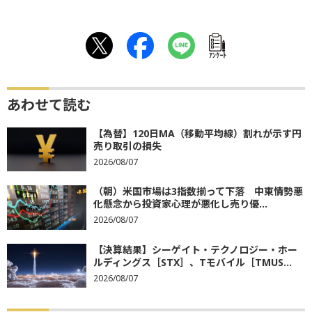
ｱﾝｹｰﾄ
あわせて読む
【為替】120日MA（移動平均線）割れが示す円
売り取引の損失
2026/08/07
（朝）米国市場は3指数揃って下落 中東情勢悪
化懸念から投資家心理が悪化し売り優...
2026/08/07
【決算結果】シーゲイト・テクノロジー・ホー
ルディングス［STX］、Tモバイル［TMUS...
2026/08/07