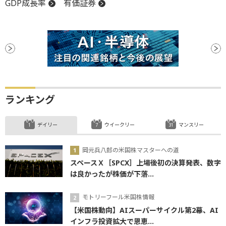
GDP成長率
有価証券
ランキング
デイリー
ウイークリー
マンスリー
岡元兵八郎の米国株マスターへの道
スペースＸ［SPCX］上場後初の決算発表、数字
は良かったが株価が下落...
モトリーフール米国株情報
【米国株動向】AIスーパーサイクル第2幕、AI
インフラ投資拡大で恩恵...