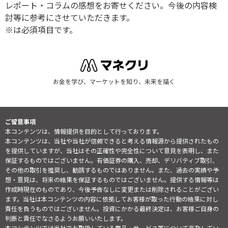
レポート・コラムの感想をお寄せください。今後の内容検
討等に参考にさせていただきます。
※は必須項目です。
お金を学び、マーケットを知り、未来を描く
ご留意事項
本コンテンツは、情報提供を目的として行っております。
本コンテンツは、当社や当社が信頼できると考える情報源から提供されたもの
を提供していますが、当社はその正確性や完全性について意見を表明し、また
保証するものではございません。有価証券の購入、売却、デリバティブ取引、
その他の取引を推奨し、勧誘するものではありません。また、過去の実績や予
想・意見は、将来の結果を保証するものではございません。提供する情報等は
作成時現在のものであり、今後予告なしに変更または削除されることがござい
ます。当社は本コンテンツの内容に依拠してお客様が取った行動の結果に対し
責任を負うものではございません。投資にかかる最終決定は、お客様ご自身の
判断と責任でなさるようお願いいたします。