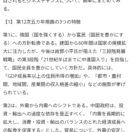
目されるビジネスチャンスについて、簡単にまとめてみ
る。
【1】 第12次五カ年規画の3つの特徴
第1に、強国（国を強くする）から富民（国民を豊かにす
る）への方針転換である。建国から60年間は国家の規模拡
大に注力したが、今後は故鄧小平氏が唱えた「三段階発展
戦略」の第3段階「21世紀半ばまでに中進国入り」を目指し
て、国民全員を豊かにしていく方針だ。具体的には、
「GDP成長率以上の住民所得の増加」や、「都市・農村
間、地域間、産業間の収入格差の縮小」などの施策が挙げ
られている。
第2は、外需から内需へのシフトである。中国政府は、投
資・輸出への過度な依存を是正すべく、「内需を長期的に
拡大し、消費・投資・輸出のバランスのとれた経済成長へ
の転換を促進する」とした。貿易について、外需の安定し