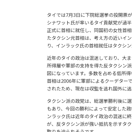
タイでは7月3日に下院総選挙の投開票
シナワット氏が率いるタイ貢献党が過半
正式に首相に就任し、同国初の女性首相
たタクシン元首相は、考え方の近いイン
り、インラック氏の首相就任はタクシン
近年のタイの政治は混迷しており、大ま
所得層や軍部の支持を得た反タクシン派
図になっています。多数を占める低所得
首相は2006年に軍部によるクーデター
されたため、現在は収監を逃れ国外に逃
タクシン派の政党は、総選挙勝利後に選
もあり、今回の勝利によって安定した政
ンラック氏は近年のタイ政治の混迷に終
が、反タクシン派が強い抵抗を示すタク
取りを迫られそうです。