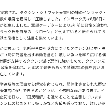
が実施され、タクシン・シナワット元首相の妹のインラック・
数の議席を獲得して圧勝しました。インラック氏は8月8日に
が誕生しました。軍部クーデターにより5年前に政権を追われ
ラック氏を自身の「クローン」と例えていると伝えられてお
派の復権として注目を集めています。
かに言えば、低所得者層を味方につけたタクシン派と中・高
が（時に死者を出す暴動を含む）激しい争いを繰り広げる構
者層が支持するタクシン派は選挙に強いものの、タクシン元
で政権を追われ、汚職の問題等もあって禁錮2年の罪を言い渡
亡しています。
挙違反等の理由から解党を命じられ、弱体化させられた歴史
権運営に移行できるのかどうか、不透明な面があります。イ
止符を打ち、「国民和解」を進めることを主張しています
シン氏の帰国をどう扱うかなど火種も残っており、難しい舵