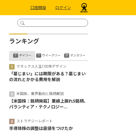
口座開設
ログイン
ランキング
デイリー
ウイークリー
マンスリー
マネックス人生100年デザイン
「墓じまい」には期限がある？墓じまい
の流れとかかる費用を解説
米国株、業界動向と銘柄解説
【米国株：銘柄発掘】業績上振れ5銘柄、
パランティア・テクノロジー...
ストラテジーレポート
半導体株の調整は底値をつけたか