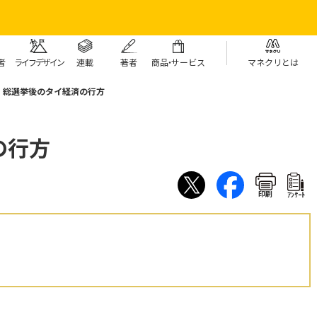
者
ライフデザイン
連載
著者
商
品・
サービス
マネクリとは
総選挙後のタイ経済の行方
の行方
印刷
ｱﾝｹｰﾄ