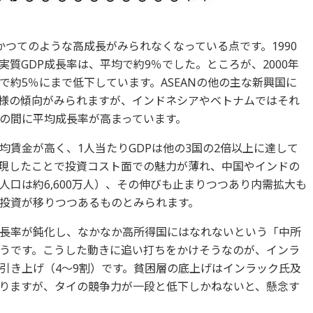
つてのような高成長がみられなくなっている点です。1990
質GDP成長率は、平均で約9％でした。ところが、2000年
約5％にまで低下しています。ASEANの他の主な新興国に
様の傾向がみられますが、インドネシアやベトナムではそれ
の間に平均成長率が高まっています。
賃金が高く、1人当たりGDPは他の3国の2倍以上に達して
現したことで投資コスト面での魅力が薄れ、中国やインドの
口は約6,600万人）、その伸びも止まりつつあり内需拡大も
投資が移りつつあるものとみられます。
長率が鈍化し、なかなか高所得国にはなれないという「中所
うです。こうした動きに追い打ちをかけそうなのが、インラ
引き上げ（4～9割）です。貧困層の底上げはインラック氏及
りますが、タイの競争力が一段と低下しかねないと、懸念す