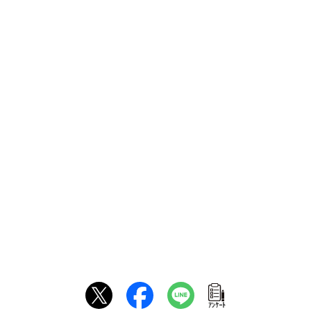
ｱﾝｹｰﾄ