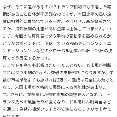
なぜ、そこに差があるのか？トランプ相場でも下落した銘
柄があること自体が不思議なのですが、本国比率の高い企
業は相対的に買われている一方、やはりドル高が警戒され
てか、海外展開の比重が高い企業は上昇していません。つ
まり、今回の決算発表でダウ平均の変動率を高められるか
どうかのポイントは、下落しているP&Gやジョンソン・エ
ンド・ジョンソンなどのグローバル企業が24日‐25日の決
算でどう反応するかです。
ここでドル高でも影響はたいしたことない、と市場が判断
すればダウ平均の2万ドル突破の支援材料になりますが、業
績が市場予想よりも悪ければ2万ドル達成は完全にお預けと
なり、米国市場が本格的に調整に入る可能性が高まりま
す。さらに、業績悪化が株式市場の調整要因となれば、ト
ランプ氏への風当たりが強くなり、ドル高けん制発言など
を通じて為替市場がいっそう不安定になるシナリオも考え
られます。