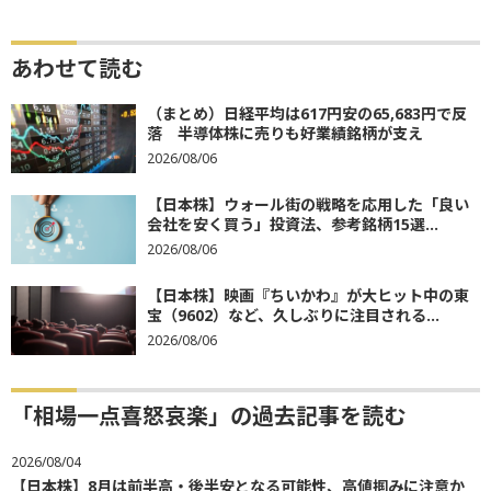
あわせて読む
（まとめ）日経平均は617円安の65,683円で反
落 半導体株に売りも好業績銘柄が支え
2026/08/06
【日本株】ウォール街の戦略を応用した「良い
会社を安く買う」投資法、参考銘柄15選...
2026/08/06
【日本株】映画『ちいかわ』が大ヒット中の東
宝（9602）など、久しぶりに注目される...
2026/08/06
「相場一点喜怒哀楽」の過去記事を読む
2026/08/04
【日本株】8月は前半高・後半安となる可能性、高値掴みに注意か