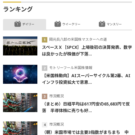
ランキング
デイリー
ウイークリー
マンスリー
岡元兵八郎の米国株マスターへの道
スペースＸ［SPCX］上場後初の決算発表、数字
は良かったが株価が下落...
モトリーフール米国株情報
【米国株動向】AIスーパーサイクル第2幕、AI
インフラ投資拡大で恩恵...
市況概況
（まとめ）日経平均は617円安の65,683円で反
落 半導体株に売りも好...
市況概況
（朝）米国市場では主要3指数がまちまち 中