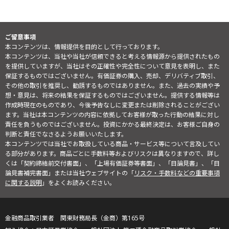
ご留意事項
本コンテンツは、情報提供を目的として行っております。
本コンテンツは、当社や当社が信頼できると考える情報源から提供されたもの
を提供していますが、当社はその正確性や完全性について意見を表明し、また
保証するものではございません。有価証券の購入、売却、デリバティブ取引、
その他の取引を推奨し、勧誘するものではありません。また、過去の実績や予
想・意見は、将来の結果を保証するものではございません。提供する情報等は
作成時現在のものであり、今後予告なしに変更または削除されることがござい
ます。当社は本コンテンツの内容に依拠してお客様が取った行動の結果に対し
責任を負うものではございません。投資にかかる最終決定は、お客様ご自身の
判断と責任でなさるようお願いいたします。
本コンテンツでは当社でお取扱している商品・サービス等について言及してい
る部分があります。商品ごとに手数料等およびリスクは異なりますので、詳し
くは「契約締結前交付書面」、「上場有価証券等書面」、「目論見書」、「目
論見書補完書面」または当社ウェブサイトの「
リスク・手数料などの重要事項
に関する説明
」をよくお読みください。
金融商品取引業者 関東財務局長（金商）第165号