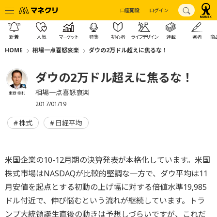
口座開設
ログイン
新着
人気
マーケット
特集
初心者
ライフデザイン
連載
著者
商
HOME
相場一点喜怒哀楽
ダウの2万ドル超えに焦るな！
ダウの2万ドル超えに焦るな！
相場一点喜怒哀楽
東野 幸利
2017/01/19
株式
日経平均
米国企業の10-12月期の決算発表が本格化しています。米国
株式市場はNASDAQが比較的堅調な一方で、ダウ平均は11
月安値を起点とする初動の上げ幅に対する倍値水準19,985
ドル付近で、伸び悩むという流れが継続しています。トラ
ンプ大統領誕生直後の動きは予想しづらいですが、これだ