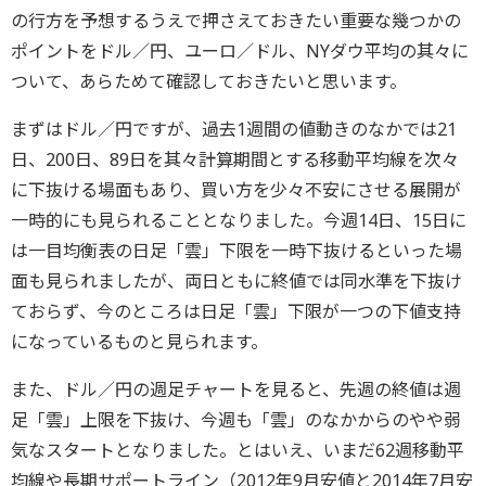
の行方を予想するうえで押さえておきたい重要な幾つかの
ポイントをドル／円、ユーロ／ドル、NYダウ平均の其々に
ついて、あらためて確認しておきたいと思います。
まずはドル／円ですが、過去1週間の値動きのなかでは21
日、200日、89日を其々計算期間とする移動平均線を次々
に下抜ける場面もあり、買い方を少々不安にさせる展開が
一時的にも見られることとなりました。今週14日、15日に
は一目均衡表の日足「雲」下限を一時下抜けるといった場
面も見られましたが、両日ともに終値では同水準を下抜け
ておらず、今のところは日足「雲」下限が一つの下値支持
になっているものと見られます。
また、ドル／円の週足チャートを見ると、先週の終値は週
足「雲」上限を下抜け、今週も「雲」のなかからのやや弱
気なスタートとなりました。とはいえ、いまだ62週移動平
均線や長期サポートライン（2012年9月安値と2014年7月安