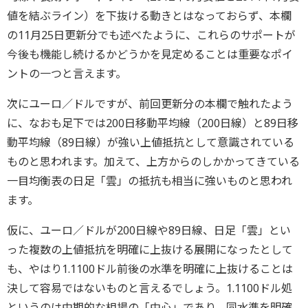
値を結ぶライン）を下抜ける動きとはなっておらず、本欄
の11月25日更新分でも述べたように、これらのサポートが
今後も機能し続けるかどうかを見定めることは重要なポイ
ントの一つと言えます。
次にユーロ／ドルですが、前回更新分の本欄で触れたよう
に、なおも足下では200日移動平均線（200日線）と89日移
動平均線（89日線）が強い上値抵抗として意識されている
ものと思われます。加えて、上方からのしかかってきている
一目均衡表の日足「雲」の抵抗も相当に強いものと思われ
ます。
仮に、ユーロ／ドルが200日線や89日線、日足「雲」とい
った複数の上値抵抗を明確に上抜ける展開になったとして
も、やはり1.1100ドル前後の水準を明確に上抜けることは
決して容易ではないものと言えるでしょう。1.1100ドル処
というのは中期的な相場の「中心」であり、同水準を明確