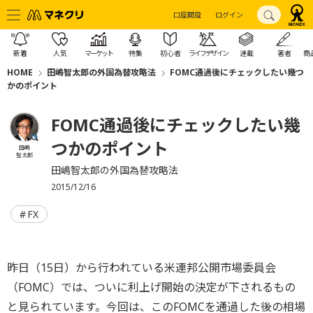
口座開設
ログイン
新着
人気
マーケット
特集
初心者
ライフデザイン
連載
著者
商
HOME
田嶋智太郎の外国為替攻略法
FOMC通過後にチェックしたい幾つ
かのポイント
FOMC通過後にチェックしたい幾
つかのポイント
田嶋
智太郎
田嶋智太郎の外国為替攻略法
2015/12/16
FX
昨日（15日）から行われている米連邦公開市場委員会
（FOMC）では、ついに利上げ開始の決定が下されるもの
と見られています。今回は、このFOMCを通過した後の相場