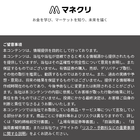
お金を学び、マーケットを知り、未来を描く
ご留意事項
本コンテンツは、情報提供を目的として行っております。
本コンテンツは、当社や当社が信頼できると考える情報源から提供されたもの
を提供していますが、当社はその正確性や完全性について意見を表明し、また
保証するものではございません。有価証券の購入、売却、デリバティブ取引、
その他の取引を推奨し、勧誘するものではありません。また、過去の実績や予
想・意見は、将来の結果を保証するものではございません。提供する情報等は
作成時現在のものであり、今後予告なしに変更または削除されることがござい
ます。当社は本コンテンツの内容に依拠してお客様が取った行動の結果に対し
責任を負うものではございません。投資にかかる最終決定は、お客様ご自身の
判断と責任でなさるようお願いいたします。
本コンテンツでは当社でお取扱している商品・サービス等について言及してい
る部分があります。商品ごとに手数料等およびリスクは異なりますので、詳し
くは「契約締結前交付書面」、「上場有価証券等書面」、「目論見書」、「目
論見書補完書面」または当社ウェブサイトの「
リスク・手数料などの重要事項
に関する説明
」をよくお読みください。