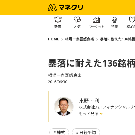
新着
人気
マーケット
特集
初心
HOME
相場一点喜怒哀楽
暴落に耐えた136銘
暴落に耐えた136銘
相場一点喜怒哀楽
2016/06/30
東野 幸利
株式会社DZHフィナンシャルリ
もっと見る
株式
日経平均