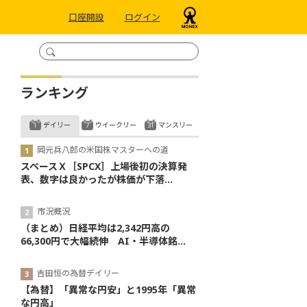
口座開設
ログイン
ランキング
デイリー
ウイークリー
マンスリー
岡元兵八郎の米国株マスターへの道
スペースＸ［SPCX］上場後初の決算発
表、数字は良かったが株価が下落...
市況概況
（まとめ）日経平均は2,342円高の
66,300円で大幅続伸 AI・半導体銘...
吉田恒の為替デイリー
【為替】「異常な円安」と1995年「異常
な円高」