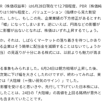
（株価収益率）は6月28日現在で12.7倍程度、PBR（株価純
回りは1.98％程度と、バリュエーション（指標から見た割安
た。しかし、もしこの先、企業業績の下方修正があるとすれ
「嘘」になってしまいます。逆にいえば、円高などの影響が
に影響が出ないとなれば、株価はいずれ上昇するでしょう。
か。それは、しばらくマーケットの落ち着きを待つしかあり
る企業はそう簡単に配当金を減額することはないでしょうか
当）の見返りが十分にある株式には、以前よりも魅力が高ま
る事象もみられました。6月24日は朝方相場が上昇した後、
次第に下げ幅を大きくしたわけですが、終わってみれば、東
では「大陰線（＝強い弱気のサイン）」でした。
た影響を受けると思いきや、先行して下げていた日本株には、
したことは、24日の「大陰線」の高値を上回る銘柄が意外と
も含まれていたことです。