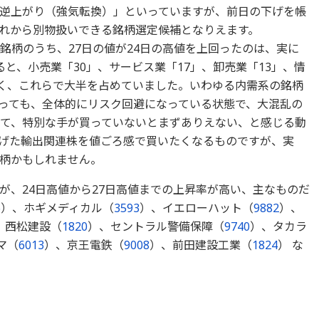
逆上がり（強気転換）」といっていますが、前日の下げを帳
れから別物扱いできる銘柄選定候補となりえます。
3銘柄のうち、27日の値が24日の高値を上回ったのは、実に
ると、小売業「30」、サービス業「17」、卸売業「13」、情
多く、これらで大半を占めていました。いわゆる内需系の銘柄
っても、全体的にリスク回避になっている状態で、大混乱の
んて、特別な手が買っていないとまずありえない、と感じる動
げた輸出関連株を値ごろ感で買いたくなるものですが、実
柄かもしれません。
が、24日高値から27日高値までの上昇率が高い、主なものだ
6
）、ホギメディカル（
3593
）、イエローハット（
9882
）、
、西松建設（
1820
）、セントラル警備保障（
9740
）、タカラ
マ（
6013
）、京王電鉄（
9008
）、前田建設工業（
1824
） な