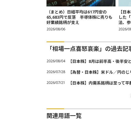
（まとめ）日経平均は617円安の
【日本
65,683円で反落 半導体株に売りも
した「
好業績銘柄が支え
法、参考
2026/08/06
2026/0
「相場一点喜怒哀楽」の過去記
2026/08/04
【日本株】8月は前半高・後半安
2026/07/28
【為替・日本株】米ドル／円のじ
2026/07/21
【日本株】内需系銘柄は至って平
関連用語一覧