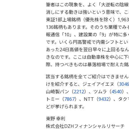
筆者はこの現象を、よく「大逆転の陰線
消しにする動きは強いという意味で、こ
東証1部上場銘柄（優先株を除く）1,96
136銘柄もあります。そのうち業種でみ
報通信「10」、建設業の「9」が特に
です。いくら円高警戒で内需シフトとい
あった24日高値を翌日早々に上回るな
きなのです。ここは自動車株を中心に下
際、持つべきものは暴落相場で耐えた銘
該当する銘柄を全てご紹介はできません
けを紹介すると、ジェイアイエヌ（
304
山崎製パン（
2212
）、ツムラ（
4540
）
トミー（
7867
）、NTT（
9432
）、タク
どが挙げられます。
東野 幸利
株式会社DZHフィナンシャルリサーチ