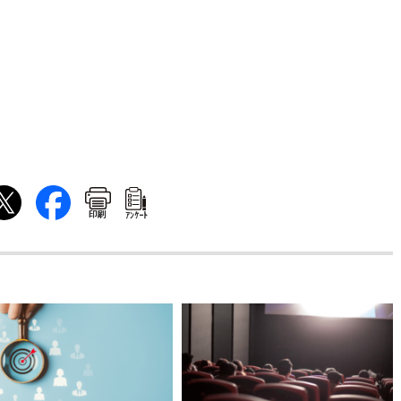
印刷
ｱﾝｹｰﾄ