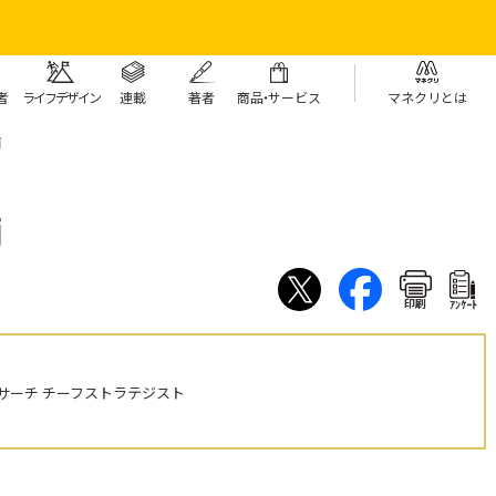
者
ライフデザイン
連載
著者
商
品・
サービス
マネクリとは
柄
柄
印刷
ｱﾝｹｰﾄ
サーチ チーフストラテジスト