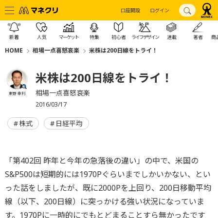
口座開設
ログイン
新着
人気
マーケット
特集
初心者
ライフデザイン
連載
著者
商
HOME
相場一点喜怒哀楽
米株は200日線をトライ！
米株は200日線をトライ！
相場一点喜怒哀楽
東野 幸利
2016/03/17
株式
日経平均
「第402回 昨年と今年の急落後の違い」の中で、米国の
S&P500は短期的には1970Pぐらいまでしかいかない、とい
った話をしましたが、既に2000Pを上回り、200日移動平均
線（以下、200日線）に突っかける強い状況になっていま
す。1970Pに一時的にでもとどまることすら無かったです