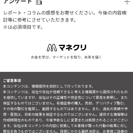
アンケート
レポート・コラムの感想をお寄せください。今後の内容検
討等に参考にさせていただきます。
※は必須項目です。
お金を学び、マーケットを知り、未来を描く
ご留意事項
本コンテンツは、情報提供を目的として行っております。
本コンテンツは、当社や当社が信頼できると考える情報源から提供されたもの
を提供していますが、当社はその正確性や完全性について意見を表明し、また
保証するものではございません。有価証券の購入、売却、デリバティブ取引、
その他の取引を推奨し、勧誘するものではありません。また、過去の実績や予
想・意見は、将来の結果を保証するものではございません。提供する情報等は
作成時現在のものであり、今後予告なしに変更または削除されることがござい
ます。当社は本コンテンツの内容に依拠してお客様が取った行動の結果に対し
責任を負うものではございません。投資にかかる最終決定は、お客様ご自身の