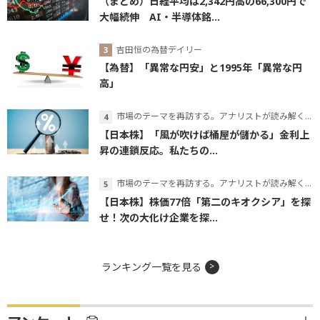
（まとめ）日経平均は2,342円高の66,300円で
大幅続伸 AI・半導体銘...
吉田恒の為替デイリー
【為替】「異常な円安」と1995年「異常な円
高」
市場のテーマを再訪する。アナリストが読み解くテーマの本質
【日本株】「風が吹けば桶屋が儲かる」金利上
昇の連鎖反応。私たちの...
市場のテーマを再訪する。アナリストが読み解くテーマの本質
【日本株】株価77倍「第二のキオクシア」を探
せ！次の大化け企業を探...
ランキング一覧を見る