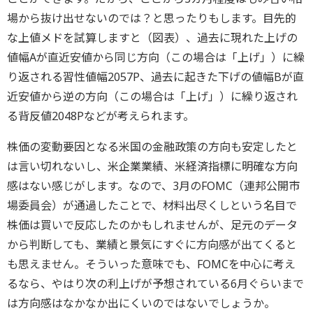
場から抜け出せないのでは？と思ったりもします。目先的
な上値メドを試算しますと（図表）、過去に現れた上げの
値幅Aが直近安値から同じ方向（この場合は「上げ」）に繰
り返される習性値幅2057P、過去に起きた下げの値幅Bが直
近安値から逆の方向（この場合は「上げ」）に繰り返され
る背反値2048Pなどが考えられます。
株価の変動要因となる米国の金融政策の方向も安定したと
は言い切れないし、米企業業績、米経済指標に明確な方向
感はない感じがします。なので、3月のFOMC（連邦公開市
場委員会）が通過したことで、材料出尽くしという名目で
株価は買いで反応したのかもしれませんが、足元のデータ
から判断しても、業績と景気にすぐに方向感が出てくると
も思えません。そういった意味でも、FOMCを中心に考え
るなら、やはり次の利上げが予想されている6月ぐらいまで
は方向感はなかなか出にくいのではないでしょうか。