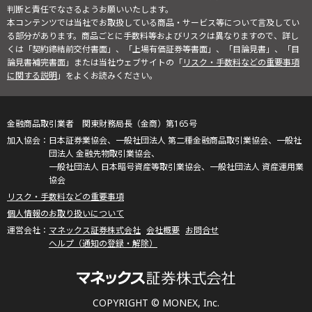
判断と責任でなさるようお願いいたします。
本コンテンツでは当社でお取扱している商品・サービス等について言及してい
る部分があります。商品ごとに手数料等およびリスクは異なりますので、詳し
くは「契約締結前交付書面」、「上場有価証券等書面」、「目論見書」、「目
論見書補完書面」または当社ウェブサイトの「
リスク・手数料などの重要事項
に関する説明
」をよくお読みください。
金融商品取引業者 関東財務局長（金商）第165号
日本証券業協会、一般社団法人 第二種金融商品取引業協会、一般社
団法人 金融先物取引業協会、
一般社団法人 日本暗号資産等取引業協会、一般社団法人 資産運用業
協会
リスク・手数料などの重要事項
個人情報のお取り扱いについて
マネックス証券株式会社
会社概要
お問合せ
ヘルプ（通知の登録・解除）
COPYRIGHT © MONEX, Inc.