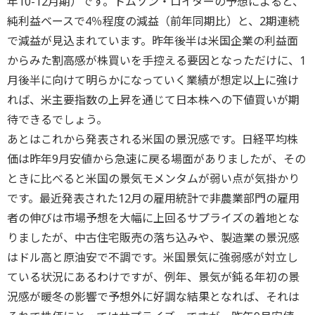
年10-12月期）です。トムソン・ロイターの予想によると、
純利益ベースで4％程度の減益（前年同期比）と、2期連続
で減益が見込まれています。昨年後半は米国企業の利益面
からみた割高感が株買いを手控える要因となっただけに、1
月後半に向けて明らかになっていく業績が想定以上に強け
れば、米主要指数の上昇を通じて日本株への下値買いが期
待できるでしょう。
あとはこれから発表される米国の景況感です。日経平均株
価は昨年9月安値から急速に戻る場面がありましたが、その
ときに比べると米国の景気モメンタムが弱い点が気掛かり
です。最近発表された12月の雇用統計で非農業部門の雇用
者の伸びは市場予想を大幅に上回るサプライズの着地とな
りましたが、中古住宅販売の落ち込みや、製造業の景況感
はドル高と原油安で不調です。米国景気に強弱感が対立し
ている状況にあるわけですが、例年、景気が鈍る年初の景
況感が暖冬の影響で予想外に好調な結果となれば、それは