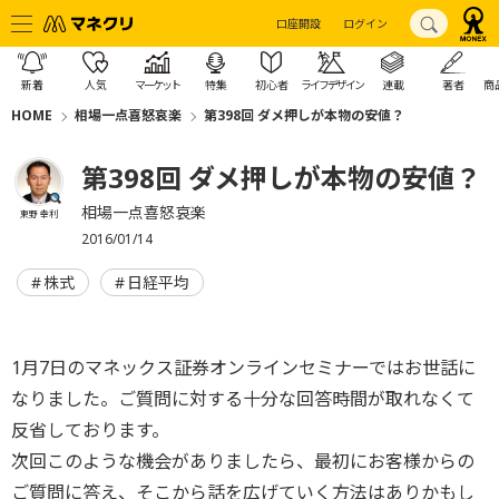
口座開設
ログイン
新着
人気
マーケット
特集
初心者
ライフデザイン
連載
著者
商
HOME
相場一点喜怒哀楽
第398回 ダメ押しが本物の安値？
第398回 ダメ押しが本物の安値？
相場一点喜怒哀楽
東野 幸利
2016/01/14
株式
日経平均
1月7日のマネックス証券オンラインセミナーではお世話に
なりました。ご質問に対する十分な回答時間が取れなくて
反省しております。
次回このような機会がありましたら、最初にお客様からの
ご質問に答え、そこから話を広げていく方法はありかもし