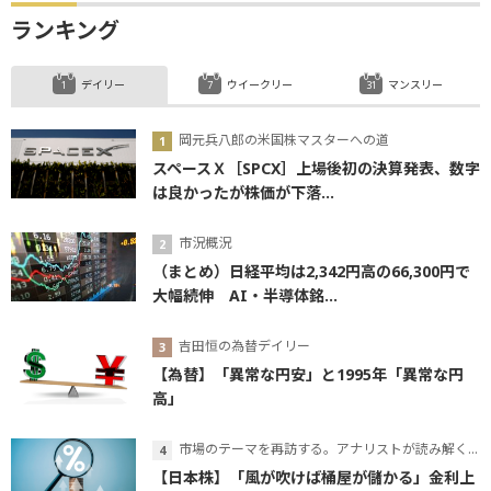
ランキング
デイリー
ウイークリー
マンスリー
岡元兵八郎の米国株マスターへの道
スペースＸ［SPCX］上場後初の決算発表、数字
は良かったが株価が下落...
市況概況
（まとめ）日経平均は2,342円高の66,300円で
大幅続伸 AI・半導体銘...
吉田恒の為替デイリー
【為替】「異常な円安」と1995年「異常な円
高」
市場のテーマを再訪する。アナリストが読み解くテーマの本質
【日本株】「風が吹けば桶屋が儲かる」金利上