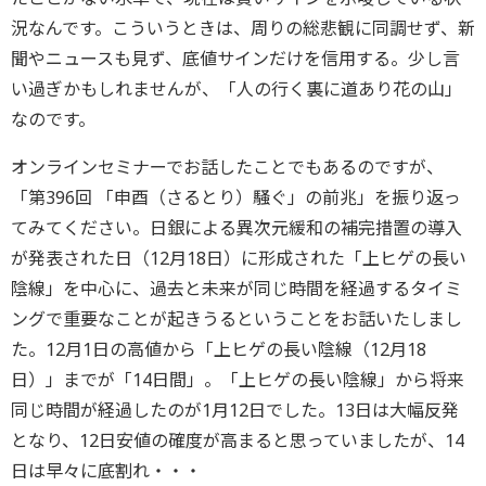
況なんです。こういうときは、周りの総悲観に同調せず、新
聞やニュースも見ず、底値サインだけを信用する。少し言
い過ぎかもしれませんが、「人の行く裏に道あり花の山」
なのです。
オンラインセミナーでお話したことでもあるのですが、
「第396回 「申酉（さるとり）騒ぐ」の前兆」を振り返っ
てみてください。日銀による異次元緩和の補完措置の導入
が発表された日（12月18日）に形成された「上ヒゲの長い
陰線」を中心に、過去と未来が同じ時間を経過するタイミ
ングで重要なことが起きうるということをお話いたしまし
た。12月1日の高値から「上ヒゲの長い陰線（12月18
日）」までが「14日間」。「上ヒゲの長い陰線」から将来
同じ時間が経過したのが1月12日でした。13日は大幅反発
となり、12日安値の確度が高まると思っていましたが、14
日は早々に底割れ・・・