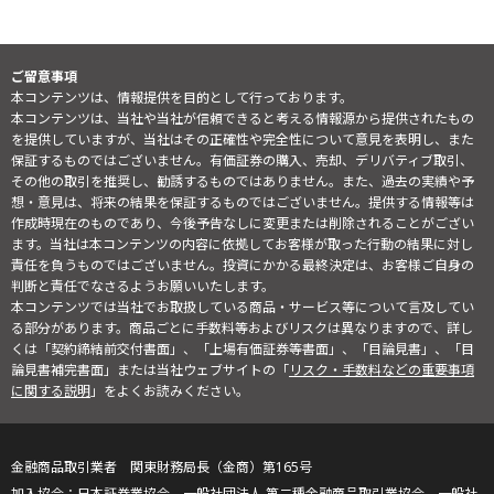
ご留意事項
本コンテンツは、情報提供を目的として行っております。
本コンテンツは、当社や当社が信頼できると考える情報源から提供されたもの
を提供していますが、当社はその正確性や完全性について意見を表明し、また
保証するものではございません。有価証券の購入、売却、デリバティブ取引、
その他の取引を推奨し、勧誘するものではありません。また、過去の実績や予
想・意見は、将来の結果を保証するものではございません。提供する情報等は
作成時現在のものであり、今後予告なしに変更または削除されることがござい
ます。当社は本コンテンツの内容に依拠してお客様が取った行動の結果に対し
責任を負うものではございません。投資にかかる最終決定は、お客様ご自身の
判断と責任でなさるようお願いいたします。
本コンテンツでは当社でお取扱している商品・サービス等について言及してい
る部分があります。商品ごとに手数料等およびリスクは異なりますので、詳し
くは「契約締結前交付書面」、「上場有価証券等書面」、「目論見書」、「目
論見書補完書面」または当社ウェブサイトの「
リスク・手数料などの重要事項
に関する説明
」をよくお読みください。
金融商品取引業者 関東財務局長（金商）第165号
日本証券業協会、一般社団法人 第二種金融商品取引業協会、一般社