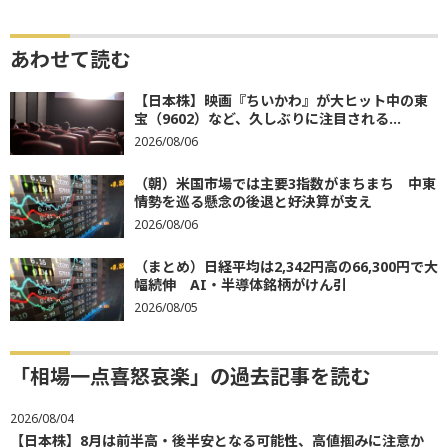
あわせて読む
【日本株】映画『ちいかわ』が大ヒット中の東
宝（9602）など、久しぶりに注目される...
2026/08/06
（朝）米国市場では主要3指数がまちまち 中東
情勢を巡る懸念の後退と好決算が支え
2026/08/06
（まとめ）日経平均は2,342円高の66,300円で大
幅続伸 AI・半導体銘柄がけん引
2026/08/05
「相場一点喜怒哀楽」の過去記事を読む
2026/08/04
【日本株】8月は前半高・後半安となる可能性、高値掴みに注意か