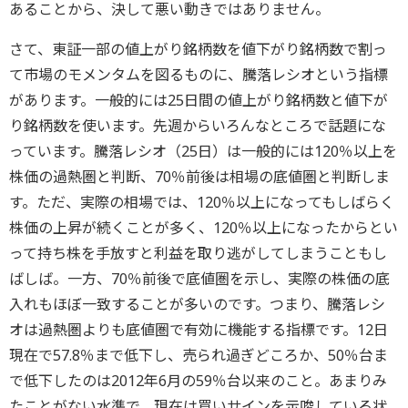
あることから、決して悪い動きではありません。
さて、東証一部の値上がり銘柄数を値下がり銘柄数で割っ
て市場のモメンタムを図るものに、騰落レシオという指標
があります。一般的には25日間の値上がり銘柄数と値下が
り銘柄数を使います。先週からいろんなところで話題にな
っています。騰落レシオ（25日）は一般的には120％以上を
株価の過熱圏と判断、70％前後は相場の底値圏と判断しま
す。ただ、実際の相場では、120％以上になってもしばらく
株価の上昇が続くことが多く、120％以上になったからとい
って持ち株を手放すと利益を取り逃がしてしまうこともし
ばしば。一方、70％前後で底値圏を示し、実際の株価の底
入れもほぼ一致することが多いのです。つまり、騰落レシ
オは過熱圏よりも底値圏で有効に機能する指標です。12日
現在で57.8％まで低下し、売られ過ぎどころか、50％台ま
で低下したのは2012年6月の59％台以来のこと。あまりみ
たことがない水準で、現在は買いサインを示唆している状