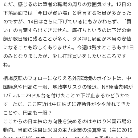
ただ、感じるのは筆者の職場の周りの雰囲気です。12日の
下落局面では「今日が買い場」と発言する社員が多かった
のですが、14日はさらに下げているにもかかわらず、「買
い」の言葉すら出てきません。底打ちというのは下げの余
韻が数日後に残ることが多く、ダメ押し局面が本当の安値
になることも珍しくありません。今週は残すところあす1日
のみとなりましたが、少し打診買いをしたいところです
ね。
相場反転のフォローになりえる外部環境のポイントは、中
国懸念や円高の一服、地政学リスクの後退、NY原油先物が
1バレル＝29ドル台を付けたことで下げ止まるかどうかで
す。ただ、ここ直近は中国株式に連動性がやや薄れてきた
ことや、円高も一服？
ここからの日本株の方向性を決めるのはやはり米国市場の
動向。当面の注目は米国の主力企業の決算発表（主に2015