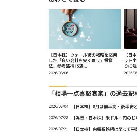
【日本株】ウォール街の戦略を応用
【日本
した「良い会社を安く買う」投資
ット中
法、参考銘柄15選...
りに注
2026/08/06
2026/0
「相場一点喜怒哀楽」の過去記
2026/08/04
【日本株】8月は前半高・後半安
2026/07/28
【為替・日本株】米ドル／円のじ
2026/07/21
【日本株】内需系銘柄は至って平