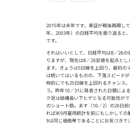
2015年は未年です。東証が戦後再開して以
年、2003年）の日経平均を振り返ると
です。
それはいいとして、日経平均は8／26
りますが、現在は8／26安値を起点と
ます。きょうは5日線を上回り、最初のマ
は続いてはいるものの、下落スピードが
時的にでも25日線を上回れるチャンス
う。昨年10／31に発表された日銀に
ク足は結構長い下ヒゲとなる可能性がで
のショート筋。あす（10／2）の26日
れば米9月雇用統計を前にもしかしての展
9は同じ価格帯であることにお気づきで