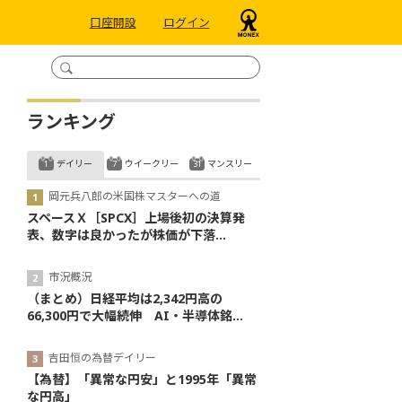
口座開設
ログイン
ランキング
デイリー
ウイークリー
マンスリー
岡元兵八郎の米国株マスターへの道
スペースＸ［SPCX］上場後初の決算発
表、数字は良かったが株価が下落...
市況概況
（まとめ）日経平均は2,342円高の
66,300円で大幅続伸 AI・半導体銘...
吉田恒の為替デイリー
【為替】「異常な円安」と1995年「異常
な円高」