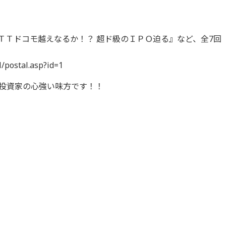
ＴＴドコモ越えなるか！？ 超ド級のＩＰＯ迫る』など、全7回
l/postal.asp?id=1
投資家の心強い味方です！！