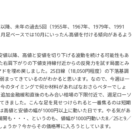
降、未年の過去5回（1955年、1967年、1979年、1991
、月足ベースでは10月にいったん高値を付ける傾向があるよう
の安値以降、高値と安値を切り下げる波動を続ける可能性もあ
した右肩下がりの下値支持線付近からの反発力を試す局面とみ
ドを埋め戻しました。25日線（18,050円程度）の下落基調
弱まってきているのがわかると思います。なので、今週は一
。今のタイミングで何か材料があればなおさらベターでしょ
よる追加金融緩和直後のもみ合い相場の下限付近で、週足ローソ
てきました。こんな足を見せつけられると一番焦るのは短期
前は高値と安値の幅が1000円以上に動いた日です。やる気があ
開も・・・、というのも、値幅が1000円動いた8／25と9／
しょうか？今からその価格帯に入ろうとしています。