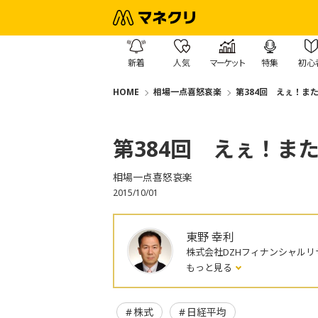
新着
人気
マーケット
特集
初心
HOME
相場一点喜怒哀楽
第384回 えぇ！また
第384回 えぇ！また
相場一点喜怒哀楽
2015/10/01
東野 幸利
株式会社DZHフィナンシャルリ
もっと見る
株式
日経平均