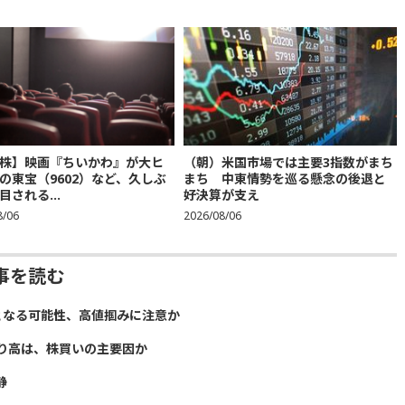
株】映画『ちいかわ』が大ヒ
（朝）米国市場では主要3指数がまち
の東宝（9602）など、久しぶ
まち 中東情勢を巡る懸念の後退と
目される...
好決算が支え
8/06
2026/08/06
事を読む
となる可能性、高値掴みに注意か
り高は、株買いの主要因か
静