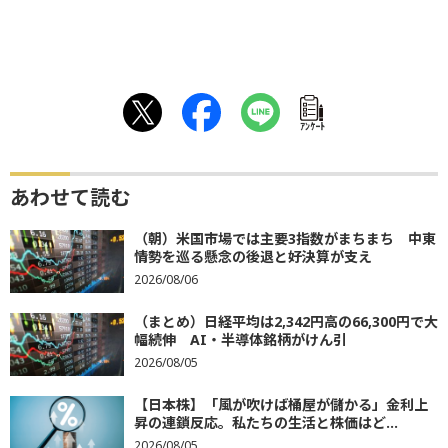
ｱﾝｹｰﾄ
あわせて読む
（朝）米国市場では主要3指数がまちまち 中東
情勢を巡る懸念の後退と好決算が支え
2026/08/06
（まとめ）日経平均は2,342円高の66,300円で大
幅続伸 AI・半導体銘柄がけん引
2026/08/05
【日本株】「風が吹けば桶屋が儲かる」金利上
昇の連鎖反応。私たちの生活と株価はど...
2026/08/05