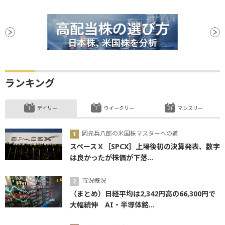
ランキング
デイリー
ウイークリー
マンスリー
岡元兵八郎の米国株マスターへの道
スペースＸ［SPCX］上場後初の決算発表、数字
は良かったが株価が下落...
市況概況
（まとめ）日経平均は2,342円高の66,300円で
大幅続伸 AI・半導体銘...