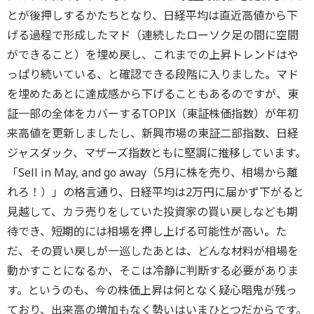
とが後押しするかたちとなり、日経平均は直近高値から下
げる過程で形成したマド（連続したローソク足の間に空間
ができること）を埋め戻し、これまでの上昇トレンドはや
っぱり続いている、と確認できる段階に入りました。マド
を埋めたあとに達成感から下げることもあるのですが、東
証一部の全体をカバーするTOPIX（東証株価指数）が年初
来高値を更新しましたし、新興市場の東証二部指数、日経
ジャスダック、マザーズ指数ともに堅調に推移しています。
「Sell in May, and go away（5月に株を売り、相場から離
れろ！）」の格言通り、日経平均は2万円に届かず下がると
見越して、カラ売りをしていた投資家の買い戻しなども期
待でき、短期的には相場を押し上げる可能性が高い。た
だ、その買い戻しが一巡したあとは、どんな材料が相場を
動かすことになるか、そこは冷静に判断する必要がありま
す。というのも、今の株価上昇は何となく疑心暗鬼が残っ
ており、出来高の増加もなく勢いはいまひとつだからです。