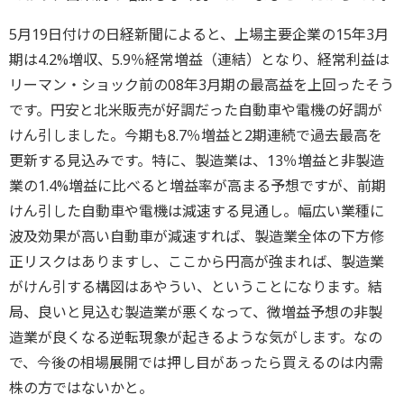
5月19日付けの日経新聞によると、上場主要企業の15年3月
期は4.2%増収、5.9％経常増益（連結）となり、経常利益は
リーマン・ショック前の08年3月期の最高益を上回ったそう
です。円安と北米販売が好調だった自動車や電機の好調が
けん引しました。今期も8.7％増益と2期連続で過去最高を
更新する見込みです。特に、製造業は、13％増益と非製造
業の1.4%増益に比べると増益率が高まる予想ですが、前期
けん引した自動車や電機は減速する見通し。幅広い業種に
波及効果が高い自動車が減速すれば、製造業全体の下方修
正リスクはありますし、ここから円高が強まれば、製造業
がけん引する構図はあやうい、ということになります。結
局、良いと見込む製造業が悪くなって、微増益予想の非製
造業が良くなる逆転現象が起きるような気がします。なの
で、今後の相場展開では押し目があったら買えるのは内需
株の方ではないかと。