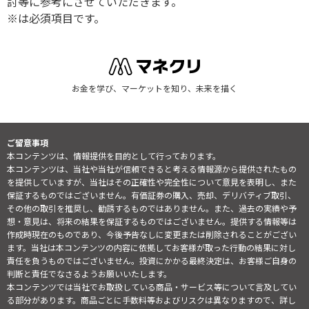
討等に参考にさせていただきます。
※は必須項目です。
お金を学び、マーケットを知り、未来を描く
ご留意事項
本コンテンツは、情報提供を目的として行っております。
本コンテンツは、当社や当社が信頼できると考える情報源から提供されたもの
を提供していますが、当社はその正確性や完全性について意見を表明し、また
保証するものではございません。有価証券の購入、売却、デリバティブ取引、
その他の取引を推奨し、勧誘するものではありません。また、過去の実績や予
想・意見は、将来の結果を保証するものではございません。提供する情報等は
作成時現在のものであり、今後予告なしに変更または削除されることがござい
ます。当社は本コンテンツの内容に依拠してお客様が取った行動の結果に対し
責任を負うものではございません。投資にかかる最終決定は、お客様ご自身の
判断と責任でなさるようお願いいたします。
本コンテンツでは当社でお取扱している商品・サービス等について言及してい
る部分があります。商品ごとに手数料等およびリスクは異なりますので、詳し