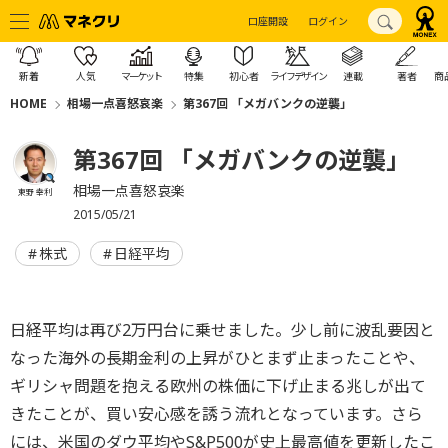
口座開設
ログイン
新着
人気
マーケット
特集
初心者
ライフデザイン
連載
著者
商
HOME
相場一点喜怒哀楽
第367回 「メガバンクの逆襲」
第367回 「メガバンクの逆襲」
相場一点喜怒哀楽
東野 幸利
2015/05/21
株式
日経平均
日経平均は再び2万円台に乗せました。少し前に波乱要因と
なった海外の長期金利の上昇がひとまず止まったことや、
ギリシャ問題を抱える欧州の株価に下げ止まる兆しが出て
きたことが、買い安心感を誘う流れとなっています。さら
には、米国のダウ平均やS&P500が史上最高値を更新したこ