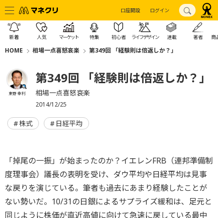
口座開設
ログイン
新着
人気
マーケット
特集
初心者
ライフデザイン
連載
著者
商
HOME
相場一点喜怒哀楽
第349回 「経験則は倍返しか？」
第349回 「経験則は倍返しか？」
相場一点喜怒哀楽
東野 幸利
2014/12/25
株式
日経平均
「掉尾の一振」が始まったのか？イエレンFRB（連邦準備制
度理事会）議長の表明を受け、ダウ平均や日経平均は見事
な戻りを演じている。筆者も過去にあまり経験したことが
ない勢いだ。10/31の日銀によるサプライズ緩和は、足元と
同じように株価が直近高値に向けて急速に戻している最中