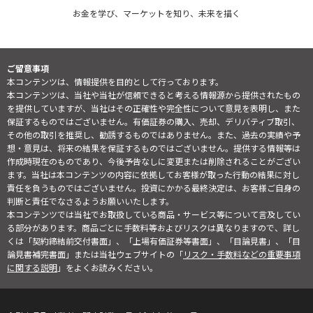
お金を学び、マーケットを知り、未来を描く
ご留意事項
本コンテンツは、情報提供を目的として行っております。
本コンテンツは、当社や当社が信頼できると考える情報源から提供されたもの
を提供していますが、当社はその正確性や完全性について意見を表明し、また
保証するものではございません。有価証券の購入、売却、デリバティブ取引、
その他の取引を推奨し、勧誘するものではありません。また、過去の実績や予
想・意見は、将来の結果を保証するものではございません。提供する情報等は
作成時現在のものであり、今後予告なしに変更または削除されることがござい
ます。当社は本コンテンツの内容に依拠してお客様が取った行動の結果に対し
責任を負うものではございません。投資にかかる最終決定は、お客様ご自身の
判断と責任でなさるようお願いいたします。
本コンテンツでは当社でお取扱している商品・サービス等について言及してい
る部分があります。商品ごとに手数料等およびリスクは異なりますので、詳し
くは「契約締結前交付書面」、「上場有価証券等書面」、「目論見書」、「目
論見書補完書面」または当社ウェブサイトの「
リスク・手数料などの重要事項
に関する説明
」をよくお読みください。