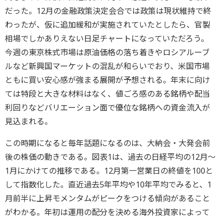
だった。12月の金融政策決定会合では政策は現状維持で終
わったが、仮に追加緩和が実施されていたとしたら、官製
相場でしかありえない日足チャートになっていただろう。
今週の東京株式市場は原油価格の落ち着きやロシアルーブ
ルなど新興国マーケットの混乱が和らいでおり、米国市場
ともに買い安心感が強まる展開が予想される。年末に向け
ては特段と大きな材料はなく、値ごろ感のある銘柄や配当
利回りなどバリエーション面で優位な銘柄への資金流入が
見込まれる。
この時期になると毎年話題になるのは、大納会・大発会前
後の株価の動きである。図表1は、過去の日経平均の12月～
1月にかけての推移である。12月第一営業日の終値を100と
して指数化した。直近過去5年平均や10年平均でみると、1
月前半に上昇モメンタムがピークをつける傾向があること
がわかる。年初は運用の配分を決める海外投資家によって