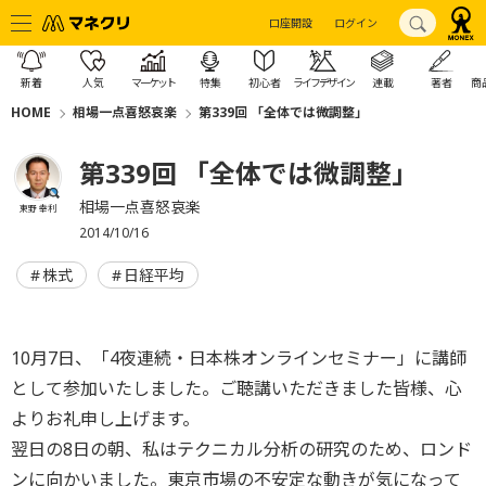
口座開設
ログイン
新着
人気
マーケット
特集
初心者
ライフデザイン
連載
著者
商
HOME
相場一点喜怒哀楽
第339回 「全体では微調整」
第339回 「全体では微調整」
相場一点喜怒哀楽
東野 幸利
2014/10/16
株式
日経平均
10月7日、「4夜連続・日本株オンラインセミナー」に講師
として参加いたしました。ご聴講いただきました皆様、心
よりお礼申し上げます。
翌日の8日の朝、私はテクニカル分析の研究のため、ロンド
ンに向かいました。東京市場の不安定な動きが気になって