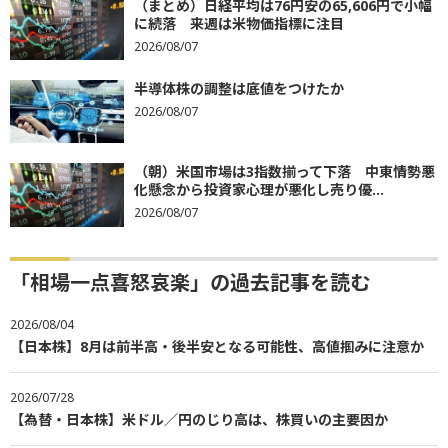
（まとめ）日経平均は76円安の65,606円で小幅
に続落 来週は米物価指標に注目
2026/08/07
半導体株の調整は底値をつけたか
2026/08/07
（朝）米国市場は3指数揃って下落 中東情勢悪
化懸念から投資家心理が悪化し売り優...
2026/08/07
「相場一点喜怒哀楽」の過去記事を読む
2026/08/04
【日本株】8月は前半高・後半安となる可能性、高値掴みに注意か
2026/07/28
【為替・日本株】米ドル／円のじり高は、株買いの主要因か