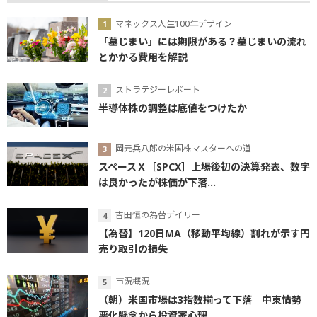
マネックス人生100年デザイン
「墓じまい」には期限がある？墓じまいの流れ
とかかる費用を解説
ストラテジーレポート
半導体株の調整は底値をつけたか
岡元兵八郎の米国株マスターへの道
スペースＸ［SPCX］上場後初の決算発表、数字
は良かったが株価が下落...
吉田恒の為替デイリー
【為替】120日MA（移動平均線）割れが示す円
売り取引の損失
市況概況
（朝）米国市場は3指数揃って下落 中東情勢
悪化懸念から投資家心理...