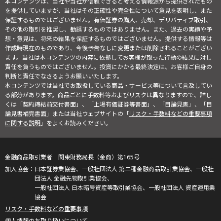
本コンテンツは、当社や当社が信頼できると考える情報源から提供されたもの
を提供していますが、当社はその正確性や完全性について意見を表明し、また
保証するものではございません。有価証券の購入、売却、デリバティブ取引、
その他の取引を推奨し、勧誘するものではありません。また、過去の実績や予
想・意見は、将来の結果を保証するものではございません。提供する情報等は
作成時現在のものであり、今後予告なしに変更または削除されることがござい
ます。当社は本コンテンツの内容に依拠してお客様が取った行動の結果に対し
責任を負うものではございません。投資にかかる最終決定は、お客様ご自身の
判断と責任でなさるようお願いいたします。
本コンテンツでは当社でお取扱している商品・サービス等について言及してい
る部分があります。商品ごとに手数料等およびリスクは異なりますので、詳し
くは「契約締結前交付書面」、「上場有価証券等書面」、「目論見書」、「目
論見書補完書面」または当社ウェブサイトの「
リスク・手数料などの重要事項
に関する説明
」をよくお読みください。
金融商品取引業者 関東財務局長（金商）第165号
日本証券業協会、一般社団法人 第二種金融商品取引業協会、一般社
団法人 金融先物取引業協会、
一般社団法人 日本暗号資産等取引業協会、一般社団法人 資産運用業
協会
リスク・手数料などの重要事項
個人情報のお取り扱いについて