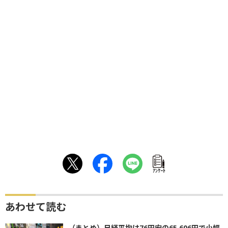
ｱﾝｹｰﾄ
あわせて読む
（まとめ）日経平均は76円安の65,606円で小幅