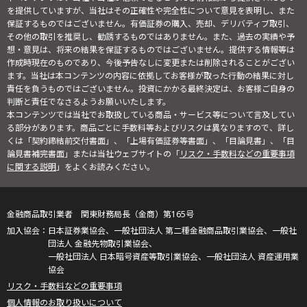
を提供していますが、当社はその正確性や完全性について意見を表明し、また
保証するものではございません。有価証券の購入、売却、デリバティブ取引、
その他の取引を推奨し、勧誘するものではありません。また、過去の実績や予
想・意見は、将来の結果を保証するものではございません。提供する情報等は
作成時現在のものであり、今後予告なしに変更または削除されることがござい
ます。当社は本コンテンツの内容に依拠してお客様が取った行動の結果に対し
責任を負うものではございません。投資にかかる最終決定は、お客様ご自身の
判断と責任でなさるようお願いいたします。
本コンテンツでは当社でお取扱している商品・サービス等について言及してい
る部分があります。商品ごとに手数料等およびリスクは異なりますので、詳し
くは「契約締結前交付書面」、「上場有価証券等書面」、「目論見書」、「目
論見書補完書面」または当社ウェブサイトの「
リスク・手数料などの重要事項
に関する説明
」をよくお読みください。
金融商品取引業者 関東財務局長（金商）第165号
日本証券業協会、一般社団法人 第二種金融商品取引業協会、一般社
団法人 金融先物取引業協会、
一般社団法人 日本暗号資産等取引業協会、一般社団法人 資産運用業
協会
リスク・手数料などの重要事項
個人情報のお取り扱いについて