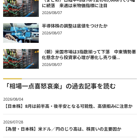
に続落 来週は米物価指標に注目
2026/08/07
半導体株の調整は底値をつけたか
2026/08/07
（朝）米国市場は3指数揃って下落 中東情勢悪
化懸念から投資家心理が悪化し売り優...
2026/08/07
「相場一点喜怒哀楽」の過去記事を読む
2026/08/04
【日本株】8月は前半高・後半安となる可能性、高値掴みに注意か
2026/07/28
【為替・日本株】米ドル／円のじり高は、株買いの主要因か