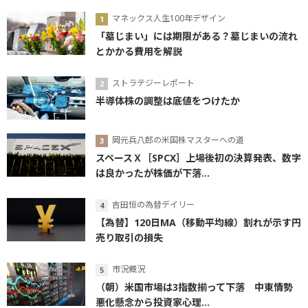
マネックス人生100年デザイン
「墓じまい」には期限がある？墓じまいの流れ
とかかる費用を解説
ストラテジーレポート
半導体株の調整は底値をつけたか
岡元兵八郎の米国株マスターへの道
スペースＸ［SPCX］上場後初の決算発表、数字
は良かったが株価が下落...
吉田恒の為替デイリー
【為替】120日MA（移動平均線）割れが示す円
売り取引の損失
市況概況
（朝）米国市場は3指数揃って下落 中東情勢
悪化懸念から投資家心理...