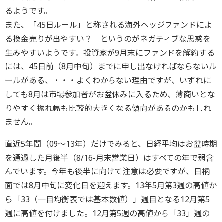
るようです。
また、「45日ルール」と称される海外ヘッジファンドによ
る換金売りが出やすい？ というのがネガティブな思惑を
生みやすいようです。投資家が9月末にファンドを解約する
には、45日前（8月中旬）までに申し出なければならないル
ールがある、・・・よくわからない理由ですが、いずれに
しても8月は市場参加者がお盆休みに入るため、薄商いとな
りやすく振れ幅も比較的大きくなる傾向があるのかもしれ
ません。
直近5年間（09～13年）だけでみると、日経平均はお盆時期
を通過した月後半（8/16-月末営業日）はすべての年で弱含
んでいます。今年も後半に向けて注意は必要ですが、日柄
面では8月中旬に変化日を迎えます。13年5月第3週の高値か
ら「33（一目均衡表では基本数値）」週目となる12月第5
週に高値を付けました。12月第5週の高値から「33」週の