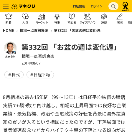
口座開設
ログイン
新着
人気
マーケット
特集
初心者
ライフデザイン
連載
著者
商
HOME
相場一点喜怒哀楽
第332回 「お盆の週は変化週」
第332回 「お盆の週は変化週」
相場一点喜怒哀楽
東野 幸利
2014/08/07
株式
日経平均
8月相場の過去15年間（99～13年）は日経平均株価の騰落
実績で6勝9敗と負け越し。相場の上昇局面では良好な企業
業績・景気指標、政治や金融政策の好転を背景に海外投資
家の買いが入るという構図だったのですが、下落局面では
景気減速懸念などからハイテク主導の下落となる傾向があ