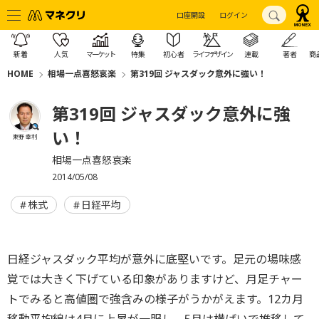
口座開設
ログイン
新着
人気
マーケット
特集
初心者
ライフデザイン
連載
著者
商
HOME
相場一点喜怒哀楽
第319回 ジャスダック意外に強い！
第319回 ジャスダック意外に強
い！
東野 幸利
相場一点喜怒哀楽
2014/05/08
株式
日経平均
日経ジャスダック平均が意外に底堅いです。足元の場味感
覚では大きく下げている印象がありますけど、月足チャー
トでみると高値圏で強含みの様子がうかがえます。12カ月