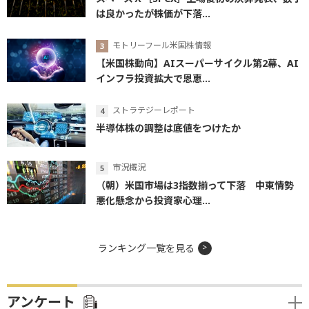
は良かったが株価が下落...
モトリーフール米国株情報
【米国株動向】AIスーパーサイクル第2幕、AI
インフラ投資拡大で恩恵...
ストラテジーレポート
半導体株の調整は底値をつけたか
市況概況
（朝）米国市場は3指数揃って下落 中東情勢
悪化懸念から投資家心理...
ランキング一覧を見る
アンケート