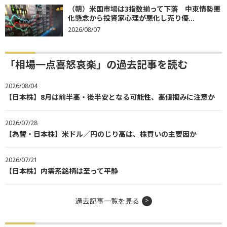
（朝）米国市場は3指数揃って下落 中東情勢悪
化懸念から投資家心理が悪化し売り優...
2026/08/07
「相場一点喜怒哀楽」の過去記事を読む
2026/08/04
【日本株】8月は前半高・後半安となる可能性、高値掴みに注意か
2026/07/28
【為替・日本株】米ドル／円のじり高は、株買いの主要因か
2026/07/21
【日本株】内需系銘柄は至って平静
過去記事一覧を見る