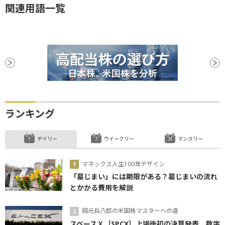
関連用語一覧
ランキング
デイリー
ウイークリー
マンスリー
マネックス人生100年デザイン
「墓じまい」には期限がある？墓じまいの流れ
とかかる費用を解説
岡元兵八郎の米国株マスターへの道
スペースＸ［SPCX］上場後初の決算発表、数字