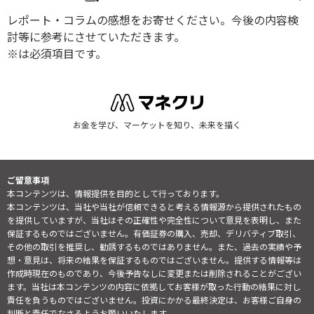
レポート・コラムの感想をお寄せください。今後の内容検
討等に参考にさせていただきます。
※は必須項目です。
お金を学び、マーケットを知り、未来を描く
ご留意事項
本コンテンツは、情報提供を目的として行っております。
本コンテンツは、当社や当社が信頼できると考える情報源から提供されたもの
を提供していますが、当社はその正確性や完全性について意見を表明し、また
保証するものではございません。有価証券の購入、売却、デリバティブ取引、
その他の取引を推奨し、勧誘するものではありません。また、過去の実績や予
想・意見は、将来の結果を保証するものではございません。提供する情報等は
作成時現在のものであり、今後予告なしに変更または削除されることがござい
ます。当社は本コンテンツの内容に依拠してお客様が取った行動の結果に対し
責任を負うものではございません。投資にかかる最終決定は、お客様ご自身の
判断と責任でなさるようお願いいたします。