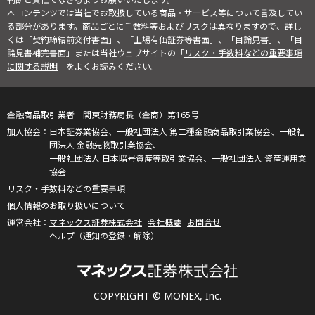
本コンテンツでは当社でお取扱している商品・サービス等について言及してい
る部分があります。商品ごとに手数料等およびリスクは異なりますので、詳し
くは「契約締結前交付書面」、「上場有価証券等書面」、「目論見書」、「目
論見書補完書面」または当社ウェブサイトの「
リスク・手数料などの重要事項
に関する説明
」をよくお読みください。
金融商品取引業者 関東財務局長（金商）第165号
日本証券業協会、一般社団法人 第二種金融商品取引業協会、一般社
団法人 金融先物取引業協会、
一般社団法人 日本暗号資産等取引業協会、一般社団法人 資産運用業
協会
リスク・手数料などの重要事項
個人情報のお取り扱いについて
マネックス証券株式会社
会社概要
お問合せ
ヘルプ（通知の登録・解除）
COPYRIGHT © MONEX, Inc.