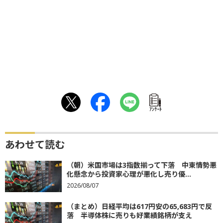
ｱﾝｹｰﾄ
あわせて読む
（朝）米国市場は3指数揃って下落 中東情勢悪
化懸念から投資家心理が悪化し売り優...
2026/08/07
（まとめ）日経平均は617円安の65,683円で反
落 半導体株に売りも好業績銘柄が支え