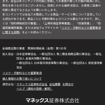
ます。当社は本コンテンツの内容に依拠してお客様が取った行動の結果に対し
責任を負うものではございません。投資にかかる最終決定は、お客様ご自身の
判断と責任でなさるようお願いいたします。
本コンテンツでは当社でお取扱している商品・サービス等について言及してい
る部分があります。商品ごとに手数料等およびリスクは異なりますので、詳し
くは「契約締結前交付書面」、「上場有価証券等書面」、「目論見書」、「目
論見書補完書面」または当社ウェブサイトの「
リスク・手数料などの重要事項
に関する説明
」をよくお読みください。
金融商品取引業者 関東財務局長（金商）第165号
日本証券業協会、一般社団法人 第二種金融商品取引業協会、一般社
団法人 金融先物取引業協会、
一般社団法人 日本暗号資産等取引業協会、一般社団法人 資産運用業
協会
リスク・手数料などの重要事項
個人情報のお取り扱いについて
マネックス証券株式会社
会社概要
お問合せ
ヘルプ（通知の登録・解除）