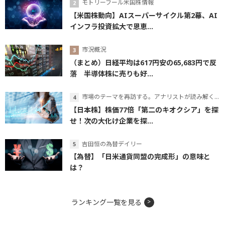
モトリーフール米国株情報
【米国株動向】AIスーパーサイクル第2幕、AI
インフラ投資拡大で恩恵...
市況概況
（まとめ）日経平均は617円安の65,683円で反
落 半導体株に売りも好...
市場のテーマを再訪する。アナリストが読み解くテーマの本質
【日本株】株価77倍「第二のキオクシア」を探
せ！次の大化け企業を探...
吉田恒の為替デイリー
【為替】「日米通貨同盟の完成形」の意味と
は？
ランキング一覧を見る