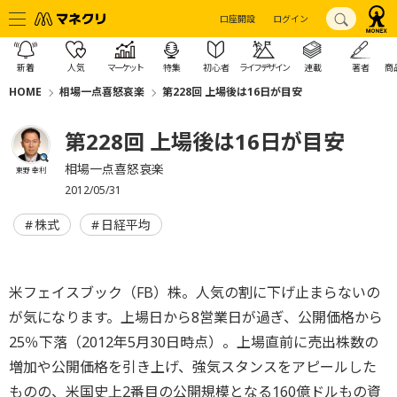
口座開設
ログイン
新着
人気
マーケット
特集
初心者
ライフデザイン
連載
著者
商
HOME
相場一点喜怒哀楽
第228回 上場後は16日が目安
第228回 上場後は16日が目安
相場一点喜怒哀楽
東野 幸利
2012/05/31
株式
日経平均
米フェイスブック（FB）株。人気の割に下げ止まらないの
が気になります。上場日から8営業日が過ぎ、公開価格から
25％下落（2012年5月30日時点）。上場直前に売出株数の
増加や公開価格を引き上げ、強気スタンスをアピールした
ものの、米国史上2番目の公開規模となる160億ドルもの資