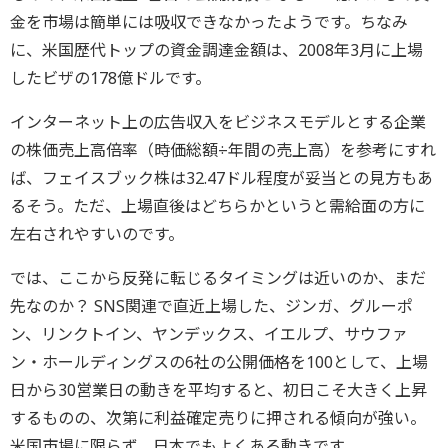
金を市場は簡単には吸収できなかったようです。ちなみ
に、米国歴代トップの資金調達金額は、2008年3月に上場
したビザの178億ドルです。
インターネット上の広告収入をビジネスモデルとする企業
の株価売上高倍率（時価総額÷年間の売上高）を参考にすれ
ば、フェイスブック株は32.47ドル程度が妥当との見方もあ
るそう。ただ、上場直後はどちらかというと需給面の方に
左右されやすいのです。
では、ここから反発に転じるタイミングは近いのか、まだ
先なのか？ SNS関連で直近上場した、ジンガ、グルーポ
ン、リンクトイン、ヤンデックス、イエルプ、サウファ
ン・ホールディングスの6社の公開価格を100として、上場
日から30営業日の動きを平均すると、初日こそ大きく上昇
するものの、次第に利益確定売りに押される傾向が強い。
米国市場に限らず、日本でもよくある動きです。