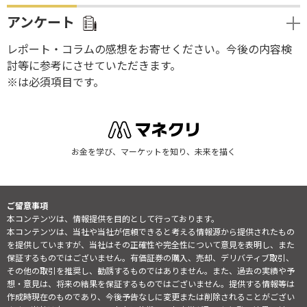
アンケート
レポート・コラムの感想をお寄せください。今後の内容検
討等に参考にさせていただきます。
※は必須項目です。
お金を学び、マーケットを知り、未来を描く
ご留意事項
本コンテンツは、情報提供を目的として行っております。
本コンテンツは、当社や当社が信頼できると考える情報源から提供されたもの
を提供していますが、当社はその正確性や完全性について意見を表明し、また
保証するものではございません。有価証券の購入、売却、デリバティブ取引、
その他の取引を推奨し、勧誘するものではありません。また、過去の実績や予
想・意見は、将来の結果を保証するものではございません。提供する情報等は
作成時現在のものであり、今後予告なしに変更または削除されることがござい