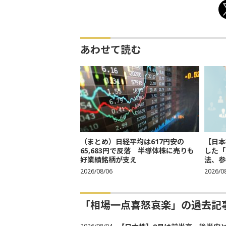
あわせて読む
（まとめ）日経平均は617円安の
【日本
65,683円で反落 半導体株に売りも
した「
好業績銘柄が支え
法、参考
2026/08/06
2026/0
「相場一点喜怒哀楽」の過去記