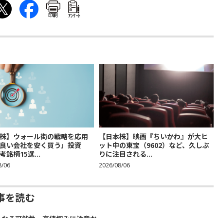
印刷
ｱﾝｹｰﾄ
株】ウォール街の戦略を応用
【日本株】映画『ちいかわ』が大ヒ
良い会社を安く買う」投資
ット中の東宝（9602）など、久しぶ
銘柄15選...
りに注目される...
8/06
2026/08/06
事を読む