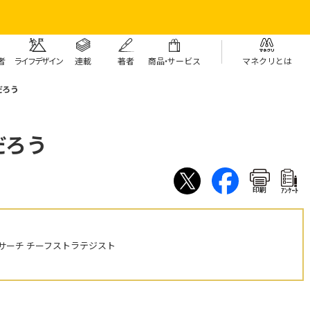
者
ライフデザイン
連載
著者
商
品・
サービス
マネクリとは
だろう
だろう
印刷
ｱﾝｹｰﾄ
サーチ チーフストラテジスト