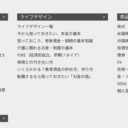
ライフデザイン
商
ライフデザイン一覧
株式
今から知っておきたい、年金の基本
米国
知っておこう、老後資金・相続の基本知識
中国
介護に関わるお金・制度の基本
投資
考え
FIRE（経済的自立、早期リタイア）
債券
保険との付き合い方
FX
いくらかかる？教育資金の貯め方、作り方
先物
転職するなら知っておきたい「お金の話」
金・
NISA
極意
個人型