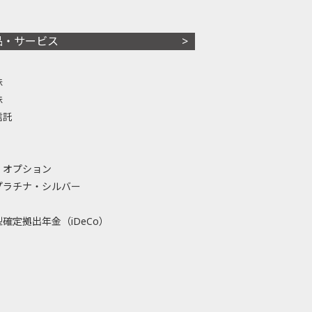
品・サービス
株
株
信託
・オプション
プラチナ・シルバー
確定拠出年金（iDeCo）