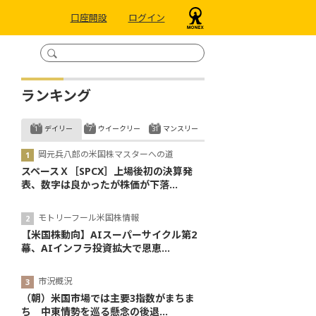
口座開設
ログイン
ランキング
デイリー
ウイークリー
マンスリー
岡元兵八郎の米国株マスターへの道
スペースＸ［SPCX］上場後初の決算発
表、数字は良かったが株価が下落...
モトリーフール米国株情報
【米国株動向】AIスーパーサイクル第2
幕、AIインフラ投資拡大で恩恵...
市況概況
（朝）米国市場では主要3指数がまちま
ち 中東情勢を巡る懸念の後退...