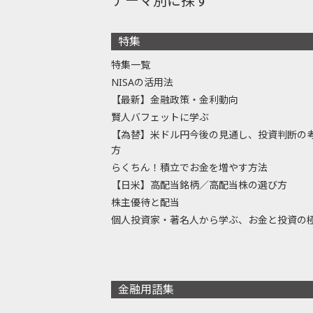
テーマ別に探す
特集
特集一覧
NISAの活用法
【最新】金融政策・金利動向
賢人バフェットに学ぶ
【為替】米ドル円今後の見通し、投資判断の
方
らくちん！積立でお金を増やす方法
【日米】高配当銘柄／高配当株の選び方
株主優待と配当
個人投資家・著名人から学ぶ、お金と投資の
金融用語集