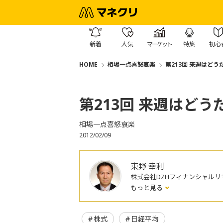
新着
人気
マーケット
特集
初心
HOME
相場一点喜怒哀楽
第213回 来週はどう
第213回 来週はどう
相場一点喜怒哀楽
2012/02/09
東野 幸利
株式会社DZHフィナンシャルリ
もっと見る
株式
日経平均