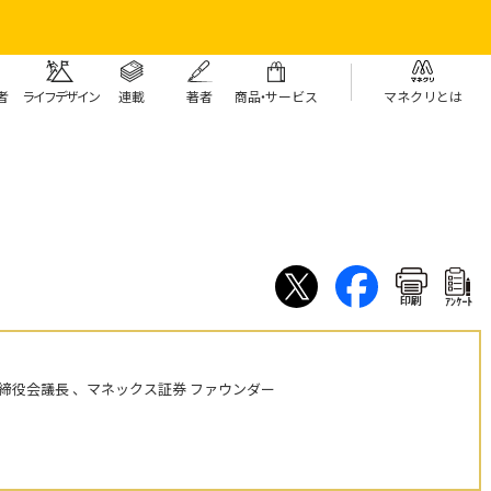
者
ライフデザイン
連載
著者
商
品・
サービス
マネクリとは
！
！
印刷
ｱﾝｹｰﾄ
締役会議長 、マネックス証券 ファウンダー