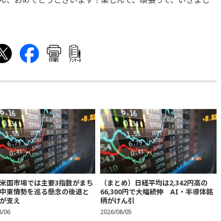
ん、おめでとうございます！楽しんで、頑張って、いきまし
印刷
ｱﾝｹｰﾄ
米国市場では主要3指数がまち
（まとめ）日経平均は2,342円高の
中東情勢を巡る懸念の後退と
66,300円で大幅続伸 AI・半導体銘
が支え
柄がけん引
8/06
2026/08/05