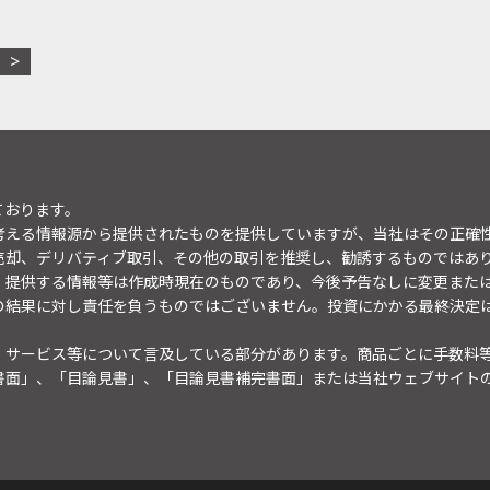
ております。
考える情報源から提供されたものを提供していますが、当社はその正確
売却、デリバティブ取引、その他の取引を推奨し、勧誘するものではあ
。提供する情報等は作成時現在のものであり、今後予告なしに変更また
の結果に対し責任を負うものではございません。投資にかかる最終決定
・サービス等について言及している部分があります。商品ごとに手数料
書面」、「目論見書」、「目論見書補完書面」または当社ウェブサイト