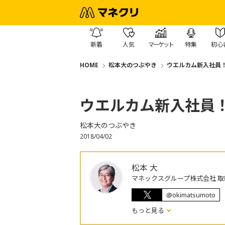
新着
人気
マーケット
特集
初心
HOME
松本大のつぶやき
ウエルカム新入社員
ウエルカム新入社員
松本大のつぶやき
2018/04/02
松本 大
マネックスグループ株式会社 取
@okimatsumoto
もっと見る