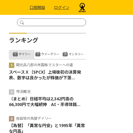
口座開設
ログイン
ランキング
デイリー
ウイークリー
マンスリー
岡元兵八郎の米国株マスターへの道
スペースＸ［SPCX］上場後初の決算発
表、数字は良かったが株価が下落...
市況概況
（まとめ）日経平均は2,342円高の
66,300円で大幅続伸 AI・半導体銘...
吉田恒の為替デイリー
【為替】「異常な円安」と1995年「異常
な円高」