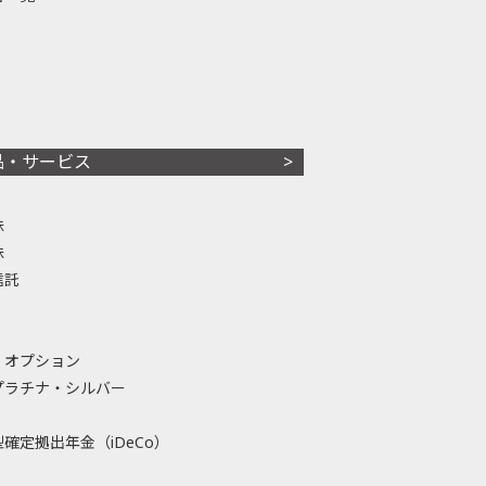
品・サービス
株
株
信託
・オプション
プラチナ・シルバー
確定拠出年金（iDeCo）