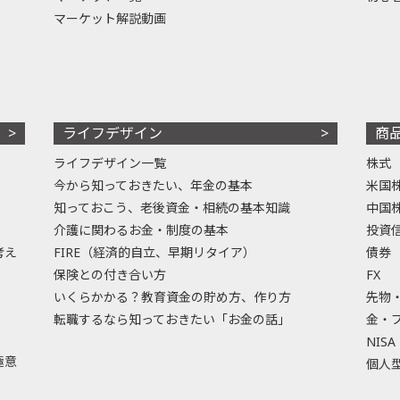
マーケット解説動画
ライフデザイン
商
ライフデザイン一覧
株式
今から知っておきたい、年金の基本
米国
知っておこう、老後資金・相続の基本知識
中国
介護に関わるお金・制度の基本
投資
考え
FIRE（経済的自立、早期リタイア）
債券
保険との付き合い方
FX
いくらかかる？教育資金の貯め方、作り方
先物
転職するなら知っておきたい「お金の話」
金・
NISA
極意
個人型