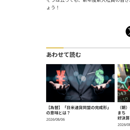
そうは云っても、新年度新入社員の皆さ
ょう！
あわせて読む
【為替】「日米通貨同盟の完成形」
（朝）
の意味とは？
まち 
好決算
2026/08/06
2026/0