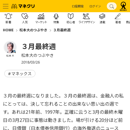
口座開設
ログイン
新着
人気
マーケット
特集
初心者
ライフデザイン
連載
著者
商
HOME
松本大のつぶやき
３月最終週
３月最終週
松本大のつぶやき
松本 大
2018/03/26
マネックス
３月の最終週になりました。３月の最終週は、金融人の私
にとっては、決して忘れることの出来ない思い出の週で
す。あれは21年前、1997年。正確に云うと3月の最終木曜
日の3月27日に事態は動きました。場が引ける20分ほど前
に、日債銀（日本債券信用銀行）の海外撤退のニュース