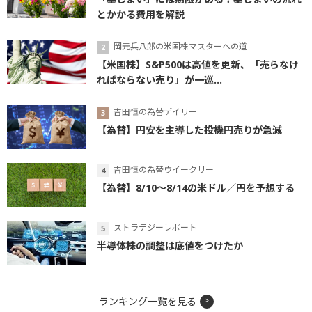
とかかる費用を解説
岡元兵八郎の米国株マスターへの道
【米国株】S&P500は高値を更新、「売らなけ
ればならない売り」が一巡...
吉田恒の為替デイリー
【為替】円安を主導した投機円売りが急減
吉田恒の為替ウイークリー
【為替】8/10～8/14の米ドル／円を予想する
ストラテジーレポート
半導体株の調整は底値をつけたか
ランキング一覧を見る