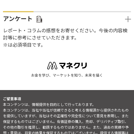
アンケート
レポート・コラムの感想をお寄せください。今後の内容検
討等に参考にさせていただきます。
※は必須項目です。
お金を学び、マーケットを知り、未来を描く
ご留意事項
本コンテンツは、情報提供を目的として行っております。
本コンテンツは、当社や当社が信頼できると考える情報源から提供されたもの
を提供していますが、当社はその正確性や完全性について意見を表明し、また
保証するものではございません。有価証券の購入、売却、デリバティブ取引、
その他の取引を推奨し、勧誘するものではありません。また、過去の実績や予
想・意見は、将来の結果を保証するものではございません。提供する情報等は