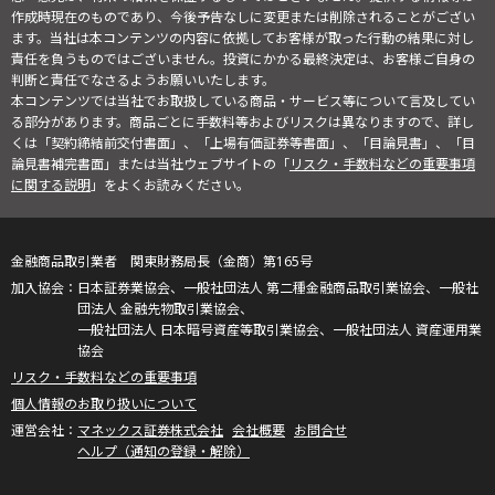
作成時現在のものであり、今後予告なしに変更または削除されることがござい
ます。当社は本コンテンツの内容に依拠してお客様が取った行動の結果に対し
責任を負うものではございません。投資にかかる最終決定は、お客様ご自身の
判断と責任でなさるようお願いいたします。
本コンテンツでは当社でお取扱している商品・サービス等について言及してい
る部分があります。商品ごとに手数料等およびリスクは異なりますので、詳し
くは「契約締結前交付書面」、「上場有価証券等書面」、「目論見書」、「目
論見書補完書面」または当社ウェブサイトの「
リスク・手数料などの重要事項
に関する説明
」をよくお読みください。
金融商品取引業者 関東財務局長（金商）第165号
日本証券業協会、一般社団法人 第二種金融商品取引業協会、一般社
団法人 金融先物取引業協会、
一般社団法人 日本暗号資産等取引業協会、一般社団法人 資産運用業
協会
リスク・手数料などの重要事項
個人情報のお取り扱いについて
マネックス証券株式会社
会社概要
お問合せ
ヘルプ（通知の登録・解除）