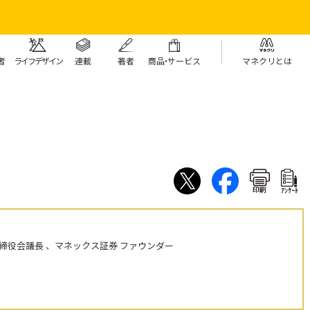
者
ライフデザイン
連載
著者
商
品・
サービス
マネクリとは
印刷
ｱﾝｹｰﾄ
締役会議長 、マネックス証券 ファウンダー