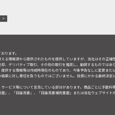
ております。
考える情報源から提供されたものを提供していますが、当社はその正確
売却、デリバティブ取引、その他の取引を推奨し、勧誘するものではあ
。提供する情報等は作成時現在のものであり、今後予告なしに変更また
の結果に対し責任を負うものではございません。投資にかかる最終決定
・サービス等について言及している部分があります。商品ごとに手数料
書面」、「目論見書」、「目論見書補完書面」または当社ウェブサイト