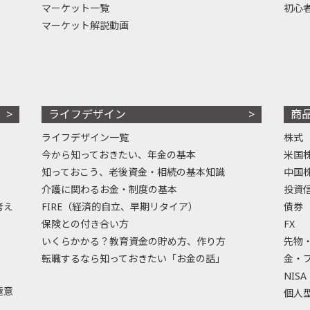
マーケット一覧
初心
マーケット解説動画
ライフデザイン
商
ライフデザイン一覧
株式
今から知っておきたい、年金の基本
米国
知っておこう、老後資金・相続の基本知識
中国
介護に関わるお金・制度の基本
投資
考え
FIRE（経済的自立、早期リタイア）
債券
保険との付き合い方
FX
いくらかかる？教育資金の貯め方、作り方
先物
転職するなら知っておきたい「お金の話」
金・
NISA
極意
個人型