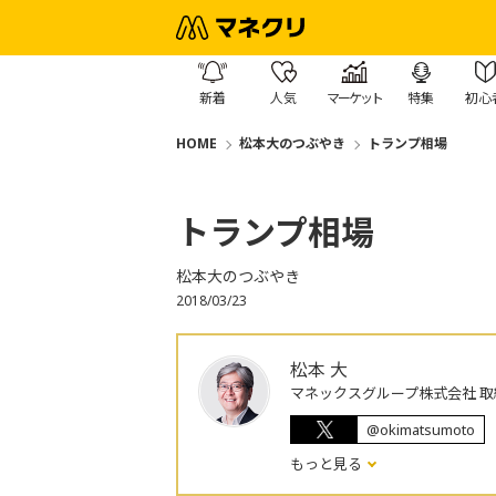
新着
人気
マーケット
特集
初心
HOME
松本大のつぶやき
トランプ相場
トランプ相場
松本大のつぶやき
2018/03/23
松本 大
マネックスグループ株式会社 取
@okimatsumoto
もっと見る