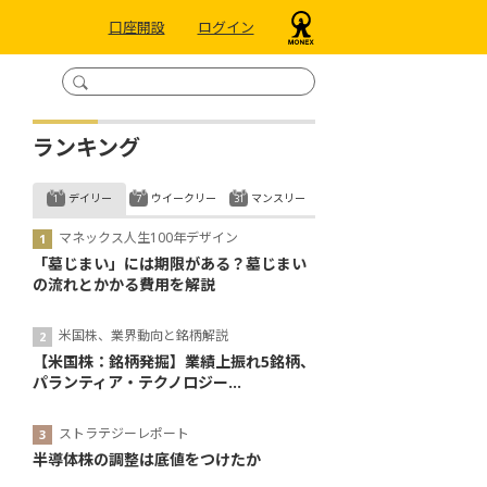
口座開設
ログイン
ランキング
デイリー
ウイークリー
マンスリー
マネックス人生100年デザイン
「墓じまい」には期限がある？墓じまい
の流れとかかる費用を解説
米国株、業界動向と銘柄解説
【米国株：銘柄発掘】業績上振れ5銘柄、
パランティア・テクノロジー...
ストラテジーレポート
半導体株の調整は底値をつけたか