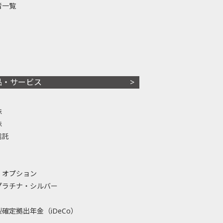
者一覧
品・サービス
株
株
信託
・オプション
プラチナ・シルバー
確定拠出年金（iDeCo）