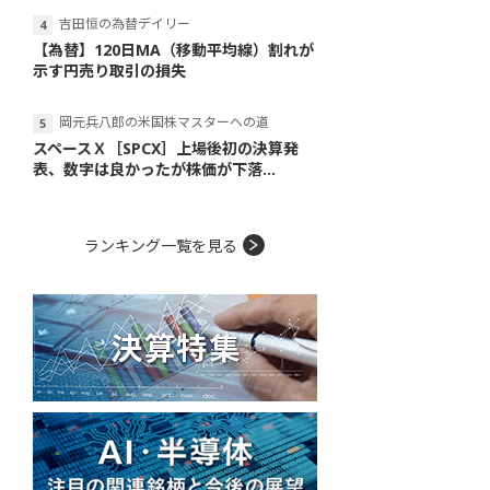
吉田恒の為替デイリー
【為替】120日MA（移動平均線）割れが
示す円売り取引の損失
岡元兵八郎の米国株マスターへの道
スペースＸ［SPCX］上場後初の決算発
表、数字は良かったが株価が下落...
ランキング一覧を見る