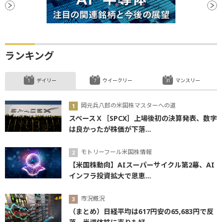
ランキング
デイリー
ウイークリー
マンスリー
岡元兵八郎の米国株マスターへの道
スペースＸ［SPCX］上場後初の決算発表、数字
は良かったが株価が下落...
モトリーフール米国株情報
【米国株動向】AIスーパーサイクル第2幕、AI
インフラ投資拡大で恩恵...
市況概況
（まとめ）日経平均は617円安の65,683円で反