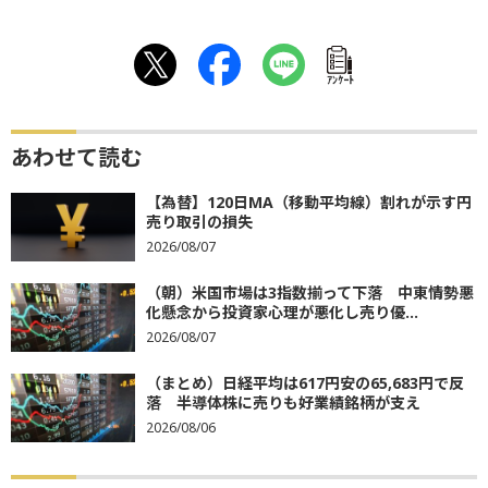
ｱﾝｹｰﾄ
あわせて読む
【為替】120日MA（移動平均線）割れが示す円
売り取引の損失
2026/08/07
（朝）米国市場は3指数揃って下落 中東情勢悪
化懸念から投資家心理が悪化し売り優...
2026/08/07
（まとめ）日経平均は617円安の65,683円で反
落 半導体株に売りも好業績銘柄が支え
2026/08/06