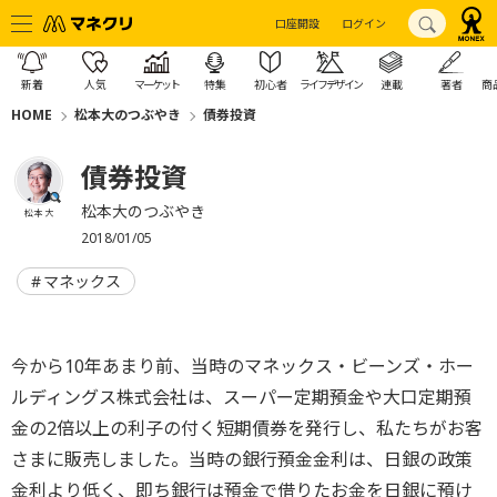
口座開設
ログイン
新着
人気
マーケット
特集
初心者
ライフデザイン
連載
著者
商
HOME
松本大のつぶやき
債券投資
債券投資
松本大のつぶやき
松本 大
2018/01/05
マネックス
今から10年あまり前、当時のマネックス・ビーンズ・ホー
ルディングス株式会社は、スーパー定期預金や大口定期預
金の2倍以上の利子の付く短期債券を発行し、私たちがお客
さまに販売しました。当時の銀行預金金利は、日銀の政策
金利より低く、即ち銀行は預金で借りたお金を日銀に預け