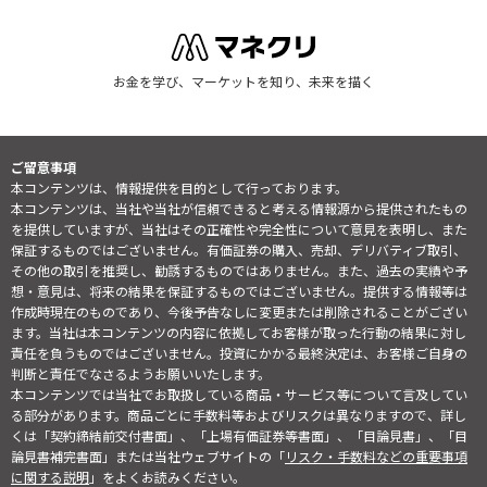
お金を学び、マーケットを知り、未来を描く
ご留意事項
本コンテンツは、情報提供を目的として行っております。
本コンテンツは、当社や当社が信頼できると考える情報源から提供されたもの
を提供していますが、当社はその正確性や完全性について意見を表明し、また
保証するものではございません。有価証券の購入、売却、デリバティブ取引、
その他の取引を推奨し、勧誘するものではありません。また、過去の実績や予
想・意見は、将来の結果を保証するものではございません。提供する情報等は
作成時現在のものであり、今後予告なしに変更または削除されることがござい
ます。当社は本コンテンツの内容に依拠してお客様が取った行動の結果に対し
責任を負うものではございません。投資にかかる最終決定は、お客様ご自身の
判断と責任でなさるようお願いいたします。
本コンテンツでは当社でお取扱している商品・サービス等について言及してい
る部分があります。商品ごとに手数料等およびリスクは異なりますので、詳し
くは「契約締結前交付書面」、「上場有価証券等書面」、「目論見書」、「目
論見書補完書面」または当社ウェブサイトの「
リスク・手数料などの重要事項
に関する説明
」をよくお読みください。