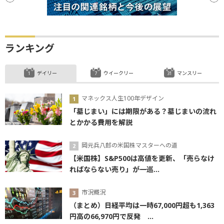
ランキング
デイリー
ウイークリー
マンスリー
マネックス人生100年デザイン
「墓じまい」には期限がある？墓じまいの流れ
とかかる費用を解説
岡元兵八郎の米国株マスターへの道
【米国株】S&P500は高値を更新、「売らなけ
ればならない売り」が一巡...
市況概況
（まとめ）日経平均は一時67,000円超も1,363
円高の66,970円で反発 ...