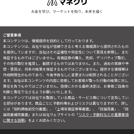
お金を学び、マーケットを知り、未来を描く
ご留意事項
本コンテンツは、情報提供を目的として行っております。
本コンテンツは、当社や当社が信頼できると考える情報源から提供されたもの
を提供していますが、当社はその正確性や完全性について意見を表明し、また
保証するものではございません。有価証券の購入、売却、デリバティブ取引、
その他の取引を推奨し、勧誘するものではありません。また、過去の実績や予
想・意見は、将来の結果を保証するものではございません。提供する情報等は
作成時現在のものであり、今後予告なしに変更または削除されることがござい
ます。当社は本コンテンツの内容に依拠してお客様が取った行動の結果に対し
責任を負うものではございません。投資にかかる最終決定は、お客様ご自身の
判断と責任でなさるようお願いいたします。
本コンテンツでは当社でお取扱している商品・サービス等について言及してい
る部分があります。商品ごとに手数料等およびリスクは異なりますので、詳し
くは「契約締結前交付書面」、「上場有価証券等書面」、「目論見書」、「目
論見書補完書面」または当社ウェブサイトの「
リスク・手数料などの重要事項
に関する説明
」をよくお読みください。