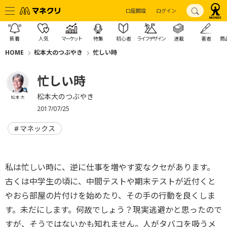
口座開設
ログイン
新着
人気
マーケット
特集
初心者
ライフデザイン
連載
著者
商
HOME
松本大のつぶやき
忙しい時
忙しい時
松本大のつぶやき
松本 大
2017/07/25
マネックス
私は忙しい時に、逆に仕事を増やす変なクセがあります。
古くは中学生の頃に、中間テストや期末テストが近付くと
やおら部屋の片付けを始めたり、その手の行動を良くしま
す。未だにします。何故でしょう？現実逃避かと思ったので
すが、そうではないかも知れません。人がタバコを吸うメ