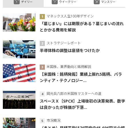
デイリー
ウイークリー
マンスリー
マネックス人生100年デザイン
「墓じまい」には期限がある？墓じまいの流れ
とかかる費用を解説
ストラテジーレポート
半導体株の調整は底値をつけたか
米国株、業界動向と銘柄解説
【米国株：銘柄発掘】業績上振れ5銘柄、パラ
ンティア・テクノロジー...
岡元兵八郎の米国株マスターへの道
スペースＸ［SPCX］上場後初の決算発表、数字
は良かったが株価が下落...
市況概況
（まとめ）日経平均は76円安の65,606円で小幅