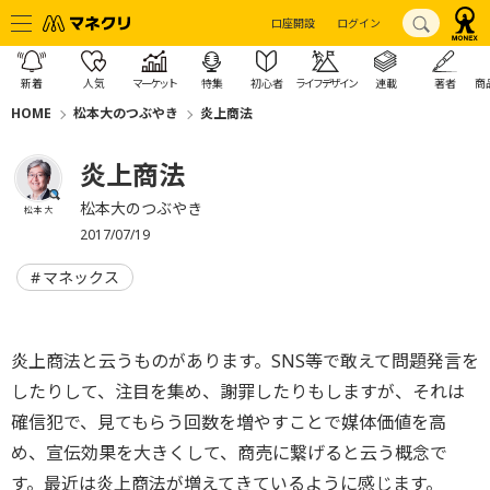
口座開設
ログイン
新着
人気
マーケット
特集
初心者
ライフデザイン
連載
著者
商
HOME
松本大のつぶやき
炎上商法
炎上商法
松本大のつぶやき
松本 大
2017/07/19
マネックス
炎上商法と云うものがあります。SNS等で敢えて問題発言を
したりして、注目を集め、謝罪したりもしますが、それは
確信犯で、見てもらう回数を増やすことで媒体価値を高
め、宣伝効果を大きくして、商売に繋げると云う概念で
す。最近は炎上商法が増えてきているように感じます。