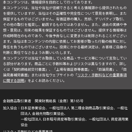
本コンテンツは、情報提供を目的として行っております。
本コンテンツは、当社や当社が信頼できると考える情報源から提供されたもの
を提供していますが、当社はその正確性や完全性について意見を表明し、また
保証するものではございません。有価証券の購入、売却、デリバティブ取引、
その他の取引を推奨し、勧誘するものではありません。また、過去の実績や予
想・意見は、将来の結果を保証するものではございません。提供する情報等は
作成時現在のものであり、今後予告なしに変更または削除されることがござい
ます。当社は本コンテンツの内容に依拠してお客様が取った行動の結果に対し
責任を負うものではございません。投資にかかる最終決定は、お客様ご自身の
判断と責任でなさるようお願いいたします。
本コンテンツでは当社でお取扱している商品・サービス等について言及してい
る部分があります。商品ごとに手数料等およびリスクは異なりますので、詳し
くは「契約締結前交付書面」、「上場有価証券等書面」、「目論見書」、「目
論見書補完書面」または当社ウェブサイトの「
リスク・手数料などの重要事項
に関する説明
」をよくお読みください。
金融商品取引業者 関東財務局長（金商）第165号
日本証券業協会、一般社団法人 第二種金融商品取引業協会、一般社
団法人 金融先物取引業協会、
一般社団法人 日本暗号資産等取引業協会、一般社団法人 資産運用業
協会
リスク・手数料などの重要事項