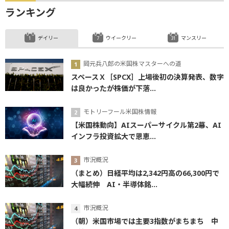
ランキング
デイリー
ウイークリー
マンスリー
岡元兵八郎の米国株マスターへの道
スペースＸ［SPCX］上場後初の決算発表、数字
は良かったが株価が下落...
モトリーフール米国株情報
【米国株動向】AIスーパーサイクル第2幕、AI
インフラ投資拡大で恩恵...
市況概況
（まとめ）日経平均は2,342円高の66,300円で
大幅続伸 AI・半導体銘...
市況概況
（朝）米国市場では主要3指数がまちまち 中