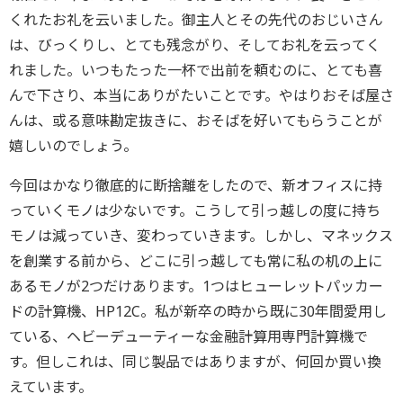
くれたお礼を云いました。御主人とその先代のおじいさん
は、びっくりし、とても残念がり、そしてお礼を云ってく
れました。いつもたった一杯で出前を頼むのに、とても喜
んで下さり、本当にありがたいことです。やはりおそば屋さ
んは、或る意味勘定抜きに、おそばを好いてもらうことが
嬉しいのでしょう。
今回はかなり徹底的に断捨離をしたので、新オフィスに持
っていくモノは少ないです。こうして引っ越しの度に持ち
モノは減っていき、変わっていきます。しかし、マネックス
を創業する前から、どこに引っ越しても常に私の机の上に
あるモノが2つだけあります。1つはヒューレットパッカー
ドの計算機、HP12C。私が新卒の時から既に30年間愛用し
ている、ヘビーデューティーな金融計算用専門計算機で
す。但しこれは、同じ製品ではありますが、何回か買い換
えています。