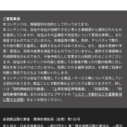
ご留意事項
本コンテンツは、情報提供を目的として行っております。
本コンテンツは、当社や当社が信頼できると考える情報源から提供されたもの
を提供していますが、当社はその正確性や完全性について意見を表明し、また
保証するものではございません。有価証券の購入、売却、デリバティブ取引、
その他の取引を推奨し、勧誘するものではありません。また、過去の実績や予
想・意見は、将来の結果を保証するものではございません。提供する情報等は
作成時現在のものであり、今後予告なしに変更または削除されることがござい
ます。当社は本コンテンツの内容に依拠してお客様が取った行動の結果に対し
責任を負うものではございません。投資にかかる最終決定は、お客様ご自身の
判断と責任でなさるようお願いいたします。
本コンテンツでは当社でお取扱している商品・サービス等について言及してい
る部分があります。商品ごとに手数料等およびリスクは異なりますので、詳し
くは「契約締結前交付書面」、「上場有価証券等書面」、「目論見書」、「目
論見書補完書面」または当社ウェブサイトの「
リスク・手数料などの重要事項
に関する説明
」をよくお読みください。
金融商品取引業者 関東財務局長（金商）第165号
日本証券業協会、一般社団法人 第二種金融商品取引業協会、一般社