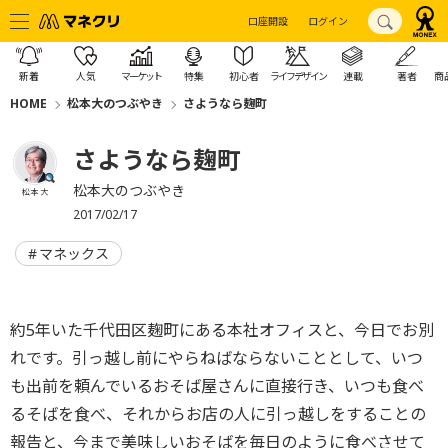
口座開設
ログイン
新着
人気
マーケット
特集
初心者
ライフデザイン
連載
著者
商
HOME
松本大のつぶやき
さようなら麹町
さようなら麹町
松本大のつぶやき
松本 大
2017/02/17
マネックス
約5年いた千代田区麹町にある本社オフィスと、今日でお別
れです。引っ越し前にやらねばならないこととして、いつ
も出前を頼んでいるおそば屋さんに直接行き、いつも食べ
るそばを食べ、それからお店の人に引っ越しをすることの
報告と、今まで美味しいおそばを毎日のように食べさせて