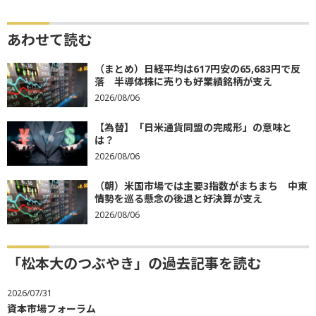
あわせて読む
（まとめ）日経平均は617円安の65,683円で反
落 半導体株に売りも好業績銘柄が支え
2026/08/06
【為替】「日米通貨同盟の完成形」の意味と
は？
2026/08/06
（朝）米国市場では主要3指数がまちまち 中東
情勢を巡る懸念の後退と好決算が支え
2026/08/06
「松本大のつぶやき」の過去記事を読む
2026/07/31
資本市場フォーラム