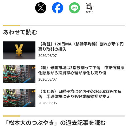
ｱﾝｹｰﾄ
あわせて読む
【為替】120日MA（移動平均線）割れが示す円
売り取引の損失
2026/08/07
（朝）米国市場は3指数揃って下落 中東情勢悪
化懸念から投資家心理が悪化し売り優...
2026/08/07
（まとめ）日経平均は617円安の65,683円で反
落 半導体株に売りも好業績銘柄が支え
2026/08/06
「松本大のつぶやき」の過去記事を読む