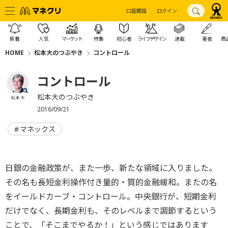
口座開設
ログイン
新着
人気
マーケット
特集
初心者
ライフデザイン
連載
著者
商
HOME
松本大のつぶやき
コントロール
コントロール
松本大のつぶやき
松本 大
2016/09/21
マネックス
日銀の金融政策が、また一歩、新たな領域に入りました。
その名も長短金利操作付き量的・質的金融緩和。またの名
をイールドカーブ・コントロール。中央銀行が、短期金利
だけでなく、長期金利も、そのレベルまで調節するという
ことで、「そこまでやるか！」という感じではあります