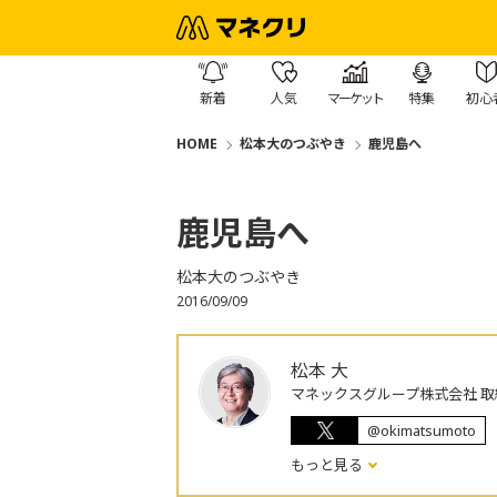
新着
人気
マーケット
特集
初心
HOME
松本大のつぶやき
鹿児島へ
鹿児島へ
松本大のつぶやき
2016/09/09
松本 大
マネックスグループ株式会社 取
@okimatsumoto
もっと見る