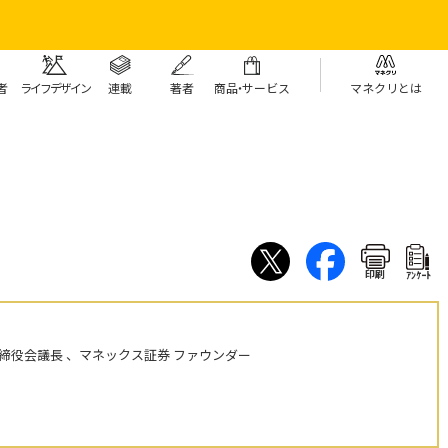
者
ライフデザイン
連載
著者
商
品・
サービス
マネクリとは
印刷
ｱﾝｹｰﾄ
締役会議長 、マネックス証券 ファウンダー