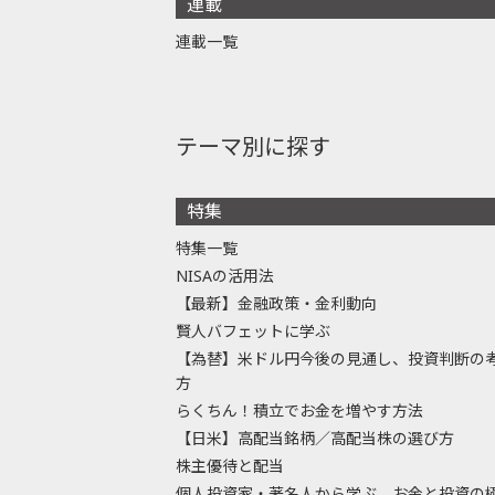
連載
連載一覧
テーマ別に探す
特集
特集一覧
NISAの活用法
【最新】金融政策・金利動向
賢人バフェットに学ぶ
【為替】米ドル円今後の見通し、投資判断の
方
らくちん！積立でお金を増やす方法
【日米】高配当銘柄／高配当株の選び方
株主優待と配当
個人投資家・著名人から学ぶ、お金と投資の