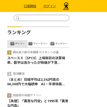
口座開設
ログイン
ランキング
デイリー
ウイークリー
マンスリー
岡元兵八郎の米国株マスターへの道
スペースＸ［SPCX］上場後初の決算発
表、数字は良かったが株価が下落...
市況概況
（まとめ）日経平均は2,342円高の
66,300円で大幅続伸 AI・半導体銘...
吉田恒の為替デイリー
【為替】「異常な円安」と1995年「異常
な円高」