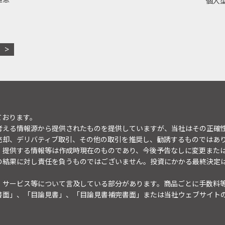
個人型
ております。
考える情報源から提供されたものを提供していますが、当社はその正確
売却、デリバティブ取引、その他の取引を推奨し、勧誘するものではあ
。提供する情報等は作成時現在のものであり、今後予告なしに変更また
の結果に対し責任を負うものではございません。投資にかかる最終決定
・サービス等について言及している部分があります。商品ごとに手数料
書面」、「目論見書」、「目論見書補完書面」または当社ウェブサイト