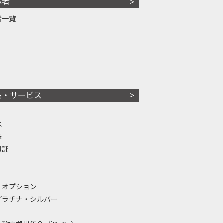
心者
者一覧
品・サービス
株
株
信託
・オプション
プラチナ・シルバー