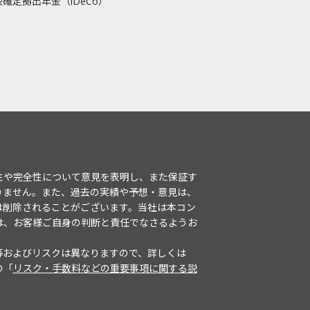
確定拠出年金（iDeCo）
性や完全性について意見を表明し、また保証す
りません。また、過去の実績や予想・意見は、
は削除されることがございます。当社は本コン
は、お客様ご自身の判断と責任でなさるようお
等およびリスクは異なりますので、詳しくは
の「
リスク・手数料などの重要事項に関する説