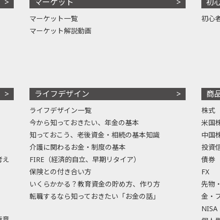
マーケット
初
マーケット一覧
初心
マーケット解説動画
ライフデザイン
商
ライフデザイン一覧
株式
今から知っておきたい、年金の基本
米国
知っておこう、老後資金・相続の基本知識
中国
介護に関わるお金・制度の基本
投資
考え
FIRE（経済的自立、早期リタイア）
債券
保険との付き合い方
FX
いくらかかる？教育資金の貯め方、作り方
先物
転職するなら知っておきたい「お金の話」
金・
NISA
極意