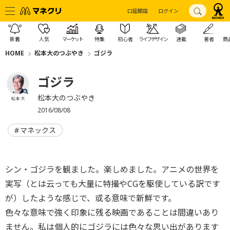
口座開設
ログイン
新着
人気
マーケット
特集
初心者
ライフデザイン
連載
著者
商
HOME
松本大のつぶやき
ゴジラ
ゴジラ
松本大のつぶやき
松本 大
2016/08/08
マネックス
シン・ゴジラを観ました。楽しめました。アニメの世界を
実写（とは云っても大量に特撮やCGを駆使している訳です
が）したような感じで、或る意味で新鮮です。
色々な意味で強く印象に残る映画であることは間違いあり
ません。私は個人的にゴジラには色々な思い出があります