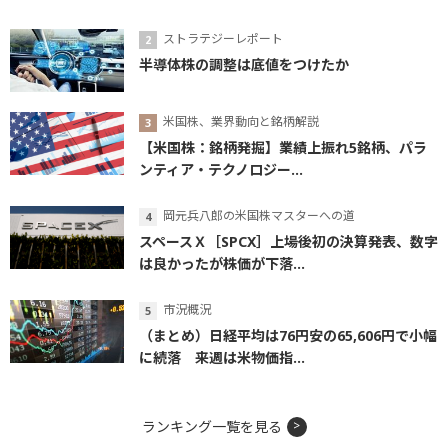
ストラテジーレポート
半導体株の調整は底値をつけたか
米国株、業界動向と銘柄解説
【米国株：銘柄発掘】業績上振れ5銘柄、パラ
ンティア・テクノロジー...
岡元兵八郎の米国株マスターへの道
スペースＸ［SPCX］上場後初の決算発表、数字
は良かったが株価が下落...
市況概況
（まとめ）日経平均は76円安の65,606円で小幅
に続落 来週は米物価指...
ランキング一覧を見る