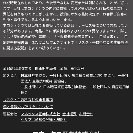
作成時現在のものであり、今後予告なしに変更または削除されることがござい
ます。当社は本コンテンツの内容に依拠してお客様が取った行動の結果に対し
責任を負うものではございません。投資にかかる最終決定は、お客様ご自身の
判断と責任でなさるようお願いいたします。
本コンテンツでは当社でお取扱している商品・サービス等について言及してい
る部分があります。商品ごとに手数料等およびリスクは異なりますので、詳し
くは「契約締結前交付書面」、「上場有価証券等書面」、「目論見書」、「目
論見書補完書面」または当社ウェブサイトの「
リスク・手数料などの重要事項
に関する説明
」をよくお読みください。
金融商品取引業者 関東財務局長（金商）第165号
日本証券業協会、一般社団法人 第二種金融商品取引業協会、一般社
団法人 金融先物取引業協会、
一般社団法人 日本暗号資産等取引業協会、一般社団法人 資産運用業
協会
リスク・手数料などの重要事項
個人情報のお取り扱いについて
マネックス証券株式会社
会社概要
お問合せ
ヘルプ（通知の登録・解除）