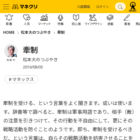
口座開設
ログイン
新着
人気
マーケット
特集
初心者
ライフデザイン
連載
著者
商
HOME
松本大のつぶやき
牽制
牽制
松本大のつぶやき
松本 大
2016/08/03
マネックス
牽制を受ける、という言葉をよく聞きます。或いは使いま
す。辞書等で調べると、牽制は軍事用語であり、相手（敵）
の注意を引きつけて、その行動を不自由にして、更にその
戦略活動を防ぐことのようです。即ち、牽制を受けるべき
だ、という言葉は、自らその戦略活動を妨害させることを