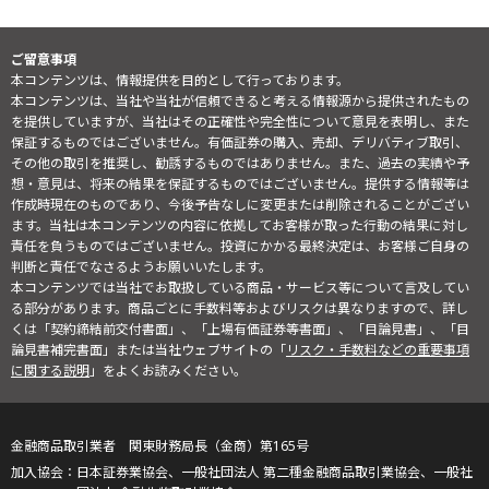
ご留意事項
本コンテンツは、情報提供を目的として行っております。
本コンテンツは、当社や当社が信頼できると考える情報源から提供されたもの
を提供していますが、当社はその正確性や完全性について意見を表明し、また
保証するものではございません。有価証券の購入、売却、デリバティブ取引、
その他の取引を推奨し、勧誘するものではありません。また、過去の実績や予
想・意見は、将来の結果を保証するものではございません。提供する情報等は
作成時現在のものであり、今後予告なしに変更または削除されることがござい
ます。当社は本コンテンツの内容に依拠してお客様が取った行動の結果に対し
責任を負うものではございません。投資にかかる最終決定は、お客様ご自身の
判断と責任でなさるようお願いいたします。
本コンテンツでは当社でお取扱している商品・サービス等について言及してい
る部分があります。商品ごとに手数料等およびリスクは異なりますので、詳し
くは「契約締結前交付書面」、「上場有価証券等書面」、「目論見書」、「目
論見書補完書面」または当社ウェブサイトの「
リスク・手数料などの重要事項
に関する説明
」をよくお読みください。
金融商品取引業者 関東財務局長（金商）第165号
日本証券業協会、一般社団法人 第二種金融商品取引業協会、一般社