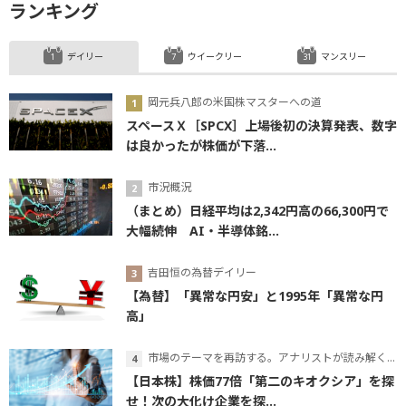
ランキング
デイリー
ウイークリー
マンスリー
岡元兵八郎の米国株マスターへの道
スペースＸ［SPCX］上場後初の決算発表、数字
は良かったが株価が下落...
市況概況
（まとめ）日経平均は2,342円高の66,300円で
大幅続伸 AI・半導体銘...
吉田恒の為替デイリー
【為替】「異常な円安」と1995年「異常な円
高」
市場のテーマを再訪する。アナリストが読み解くテーマの本質
【日本株】株価77倍「第二のキオクシア」を探
せ！次の大化け企業を探...