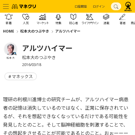
口座開設
ログイン
新着
人気
マーケット
特集
初心者
ライフデザイン
連載
著者
商
HOME
松本大のつぶやき
アルツハイマー
アルツハイマー
松本大のつぶやき
松本 大
2016/03/18
マネックス
理研の利根川進博士の研究チームが、アルツハイマー病患
者の記憶は消失しているのではなく、正常に保存されてい
るが、それを想起できなくなっているだけである可能性を
発見したとのこと。そして脳神経細胞を刺激することで、
その想起をさせることが可能であるとのこと。おぉーーー