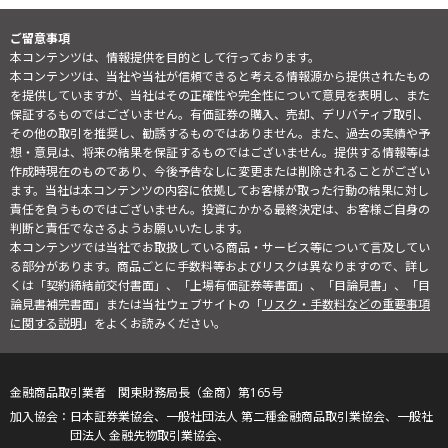
ご留意事項
本コンテンツは、情報提供を目的として行っております。
本コンテンツは、当社や当社が信頼できると考える情報源から提供されたもの
を提供していますが、当社はその正確性や完全性について意見を表明し、また
保証するものではございません。有価証券の購入、売却、デリバティブ取引、
その他の取引を推奨し、勧誘するものではありません。また、過去の実績や予
想・意見は、将来の結果を保証するものではございません。提供する情報等は
作成時現在のものであり、今後予告なしに変更または削除されることがござい
ます。当社は本コンテンツの内容に依拠してお客様が取った行動の結果に対し
責任を負うものではございません。投資にかかる最終決定は、お客様ご自身の
判断と責任でなさるようお願いいたします。
本コンテンツでは当社でお取扱している商品・サービス等について言及してい
る部分があります。商品ごとに手数料等およびリスクは異なりますので、詳し
くは「契約締結前交付書面」、「上場有価証券等書面」、「目論見書」、「目
論見書補完書面」または当社ウェブサイトの「
リスク・手数料などの重要事項
に関する説明
」をよくお読みください。
金融商品取引業者 関東財務局長（金商）第165号
日本証券業協会、一般社団法人 第二種金融商品取引業協会、一般社
団法人 金融先物取引業協会、