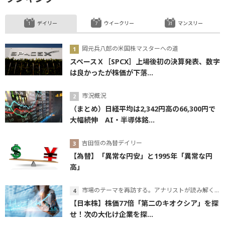
デイリー
ウイークリー
マンスリー
岡元兵八郎の米国株マスターへの道
スペースＸ［SPCX］上場後初の決算発表、数字
は良かったが株価が下落...
市況概況
（まとめ）日経平均は2,342円高の66,300円で
大幅続伸 AI・半導体銘...
吉田恒の為替デイリー
【為替】「異常な円安」と1995年「異常な円
高」
市場のテーマを再訪する。アナリストが読み解くテーマの本質
【日本株】株価77倍「第二のキオクシア」を探
せ！次の大化け企業を探...