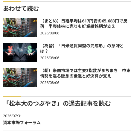
あわせて読む
（まとめ）日経平均は617円安の65,683円で反
落 半導体株に売りも好業績銘柄が支え
2026/08/06
【為替】「日米通貨同盟の完成形」の意味と
は？
2026/08/06
（朝）米国市場では主要3指数がまちまち 中東
情勢を巡る懸念の後退と好決算が支え
2026/08/06
「松本大のつぶやき」の過去記事を読む
2026/07/31
資本市場フォーラム