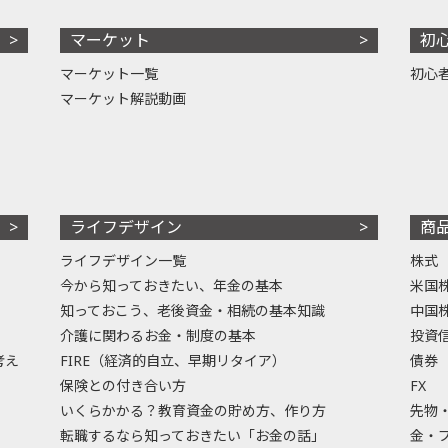
マーケット
初
マーケット一覧
初心
マーケット解説動画
ライフデザイン
商
ライフデザイン一覧
株式
今から知っておきたい、年金の基本
米国
知っておこう、老後資金・相続の基本知識
中国
介護に関わるお金・制度の基本
投資
考え
FIRE（経済的自立、早期リタイア）
債券
保険との付き合い方
FX
いくらかかる？教育資金の貯め方、作り方
先物
転職するなら知っておきたい「お金の話」
金・