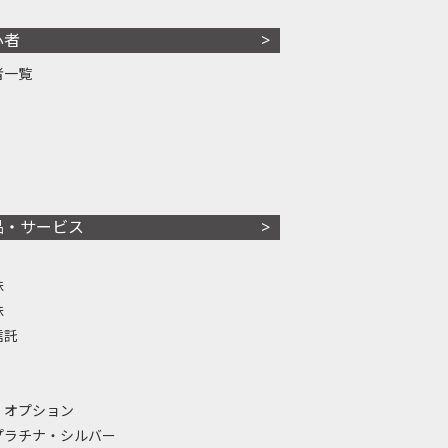
心者
者一覧
品・サービス
株
株
信託
・オプション
プラチナ・シルバー