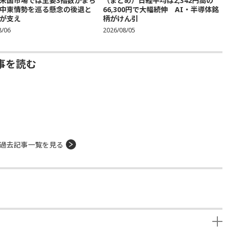
米国市場では主要3指数がまち
（まとめ）日経平均は2,342円高の
中東情勢を巡る懸念の後退と
66,300円で大幅続伸 AI・半導体銘
が支え
柄がけん引
8/06
2026/08/05
事を読む
過去記事一覧を見る