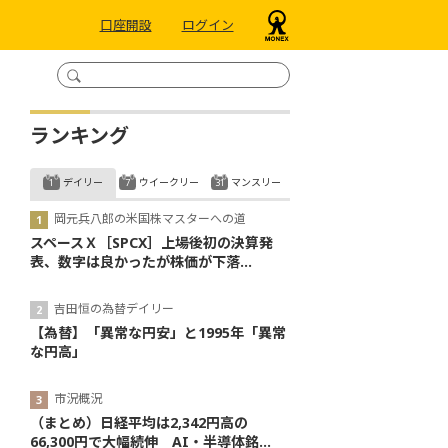
口座開設
ログイン
ランキング
デイリー
ウイークリー
マンスリー
岡元兵八郎の米国株マスターへの道
スペースＸ［SPCX］上場後初の決算発
表、数字は良かったが株価が下落...
吉田恒の為替デイリー
【為替】「異常な円安」と1995年「異常
な円高」
市況概況
（まとめ）日経平均は2,342円高の
66,300円で大幅続伸 AI・半導体銘...