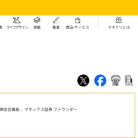
者
ライフデザイン
連載
著者
商
品・
サービス
マネクリとは
印刷
ｱﾝｹｰﾄ
締役会議長 、マネックス証券 ファウンダー