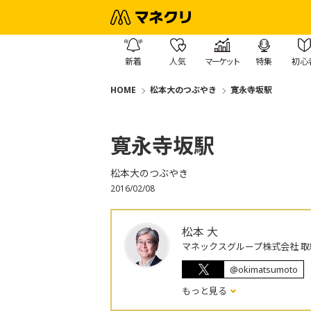
新着
人気
マーケット
特集
初心
HOME
松本大のつぶやき
寛永寺坂駅
寛永寺坂駅
松本大のつぶやき
2016/02/08
松本 大
マネックスグループ株式会社 取
@okimatsumoto
もっと見る