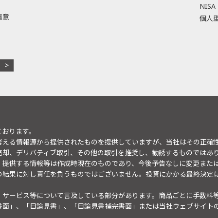
NISA
極意
個人型
ております。
考える情報源から提供されたものを提供していますが、当社はその正確
売却、デリバティブ取引、その他の取引を推奨し、勧誘するものではあ
。提供する情報等は作成時現在のものであり、今後予告なしに変更また
の結果に対し責任を負うものではございません。投資にかかる最終決定
・サービス等について言及している部分があります。商品ごとに手数料
書面」、「目論見書」、「目論見書補完書面」または当社ウェブサイト