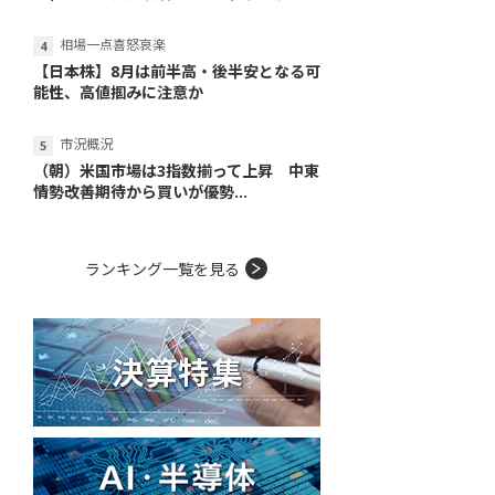
相場一点喜怒哀楽
【日本株】8月は前半高・後半安となる可
能性、高値掴みに注意か
市況概況
（朝）米国市場は3指数揃って上昇 中東
情勢改善期待から買いが優勢...
ランキング一覧を見る