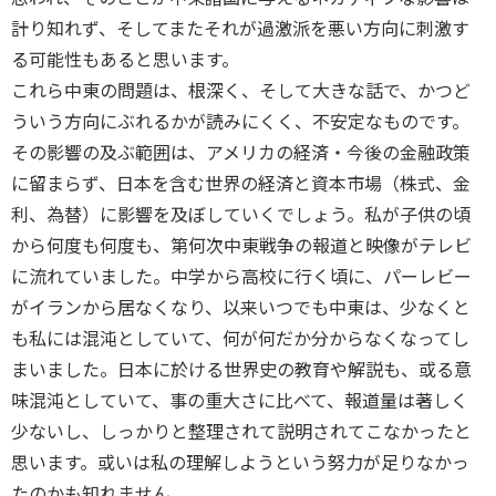
計り知れず、そしてまたそれが過激派を悪い方向に刺激す
る可能性もあると思います。
これら中東の問題は、根深く、そして大きな話で、かつど
ういう方向にぶれるかが読みにくく、不安定なものです。
その影響の及ぶ範囲は、アメリカの経済・今後の金融政策
に留まらず、日本を含む世界の経済と資本市場（株式、金
利、為替）に影響を及ぼしていくでしょう。私が子供の頃
から何度も何度も、第何次中東戦争の報道と映像がテレビ
に流れていました。中学から高校に行く頃に、パーレビー
がイランから居なくなり、以来いつでも中東は、少なくと
も私には混沌としていて、何が何だか分からなくなってし
まいました。日本に於ける世界史の教育や解説も、或る意
味混沌としていて、事の重大さに比べて、報道量は著しく
少ないし、しっかりと整理されて説明されてこなかったと
思います。或いは私の理解しようという努力が足りなかっ
たのかも知れません。