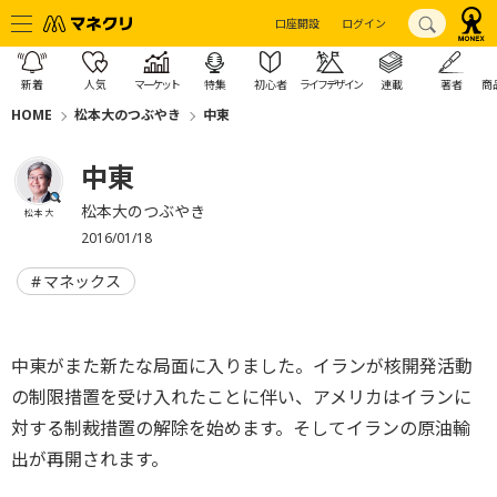
口座開設
ログイン
新着
人気
マーケット
特集
初心者
ライフデザイン
連載
著者
商
HOME
松本大のつぶやき
中東
中東
松本大のつぶやき
松本 大
2016/01/18
マネックス
中東がまた新たな局面に入りました。イランが核開発活動
の制限措置を受け入れたことに伴い、アメリカはイランに
対する制裁措置の解除を始めます。そしてイランの原油輸
出が再開されます。