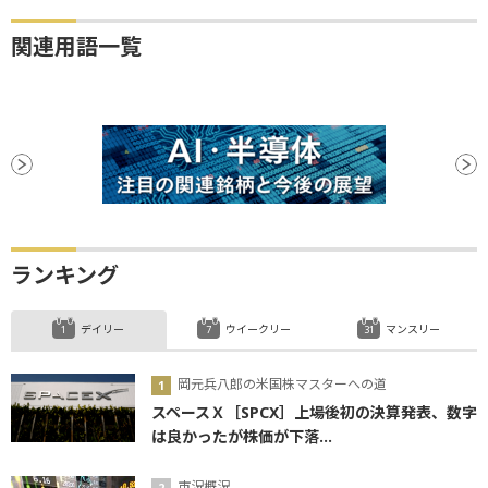
関連用語一覧
ランキング
デイリー
ウイークリー
マンスリー
岡元兵八郎の米国株マスターへの道
スペースＸ［SPCX］上場後初の決算発表、数字
は良かったが株価が下落...
市況概況