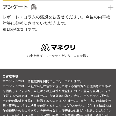
アンケート
レポート・コラムの感想をお寄せください。今後の内容検
討等に参考にさせていただきます。
※は必須項目です。
お金を学び、マーケットを知り、未来を描く
ご留意事項
本コンテンツは、情報提供を目的として行っております。
本コンテンツは、当社や当社が信頼できると考える情報源から提供されたもの
を提供していますが、当社はその正確性や完全性について意見を表明し、また
保証するものではございません。有価証券の購入、売却、デリバティブ取引、
その他の取引を推奨し、勧誘するものではありません。また、過去の実績や予
想・意見は、将来の結果を保証するものではございません。提供する情報等は
作成時現在のものであり、今後予告なしに変更または削除されることがござい
ます。当社は本コンテンツの内容に依拠してお客様が取った行動の結果に対し