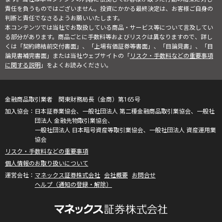
責任を負うものではございません。投資にかかる最終決定は、お客様ご自身の
判断と責任でなさるようお願いいたします。
本コンテンツでは当社でお取扱している商品・サービス等について言及してい
る部分があります。商品ごとに手数料等およびリスクは異なりますので、詳し
くは「契約締結前交付書面」、「上場有価証券等書面」、「目論見書」、「目
論見書補完書面」または当社ウェブサイトの「
リスク・手数料などの重要事項
に関する説明
」をよくお読みください。
金融商品取引業者 関東財務局長（金商）第165号
日本証券業協会、一般社団法人 第二種金融商品取引業協会、一般社
団法人 金融先物取引業協会、
一般社団法人 日本暗号資産等取引業協会、一般社団法人 資産運用業
協会
リスク・手数料などの重要事項
個人情報のお取り扱いについて
マネックス証券株式会社
会社概要
お問合せ
ヘルプ（通知の登録・解除）