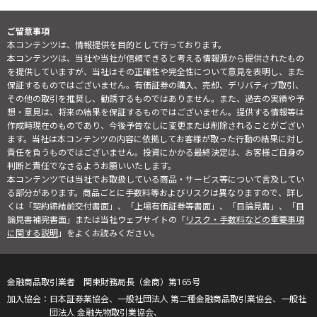
ご留意事項
本コンテンツは、情報提供を目的として行っております。
本コンテンツは、当社や当社が信頼できると考える情報源から提供されたもの
を提供していますが、当社はその正確性や完全性について意見を表明し、また
保証するものではございません。有価証券の購入、売却、デリバティブ取引、
その他の取引を推奨し、勧誘するものではありません。また、過去の実績や予
想・意見は、将来の結果を保証するものではございません。提供する情報等は
作成時現在のものであり、今後予告なしに変更または削除されることがござい
ます。当社は本コンテンツの内容に依拠してお客様が取った行動の結果に対し
責任を負うものではございません。投資にかかる最終決定は、お客様ご自身の
判断と責任でなさるようお願いいたします。
本コンテンツでは当社でお取扱している商品・サービス等について言及してい
る部分があります。商品ごとに手数料等およびリスクは異なりますので、詳し
くは「契約締結前交付書面」、「上場有価証券等書面」、「目論見書」、「目
論見書補完書面」または当社ウェブサイトの「
リスク・手数料などの重要事項
に関する説明
」をよくお読みください。
金融商品取引業者 関東財務局長（金商）第165号
日本証券業協会、一般社団法人 第二種金融商品取引業協会、一般社
団法人 金融先物取引業協会、