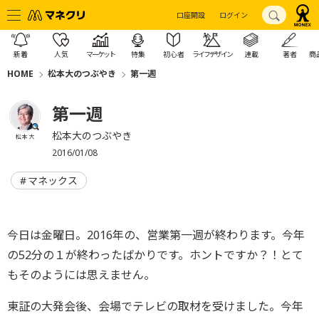
口座開設
ログイン
新着
人気
マーケット
特集
初心者
ライフデザイン
連載
著者
商
HOME
松本大のつぶやき
第一週
第一週
松本大のつぶやき
松本 大
2016/01/08
マネックス
今日は金曜日。2016年の、営業第一週が終わります。今年
の52分の１が終わったばかりです。ホントですか？！とて
もそのようには思えません。
東証の大発会後、会場でテレビの取材を受けました。今年