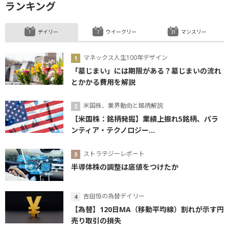
ランキング
デイリー
ウイークリー
マンスリー
マネックス人生100年デザイン
「墓じまい」には期限がある？墓じまいの流れ
とかかる費用を解説
米国株、業界動向と銘柄解説
【米国株：銘柄発掘】業績上振れ5銘柄、パラ
ンティア・テクノロジー...
ストラテジーレポート
半導体株の調整は底値をつけたか
吉田恒の為替デイリー
【為替】120日MA（移動平均線）割れが示す円
売り取引の損失