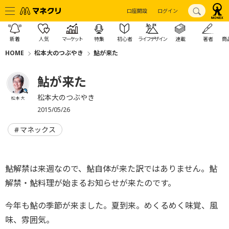
口座開設
ログイン
新着
人気
マーケット
特集
初心者
ライフデザイン
連載
著者
商
HOME
松本大のつぶやき
鮎が来た
鮎が来た
松本大のつぶやき
松本 大
2015/05/26
マネックス
鮎解禁は来週なので、鮎自体が来た訳ではありません。鮎
解禁・鮎料理が始まるお知らせが来たのです。
今年も鮎の季節が来ました。夏到来。めくるめく味覚、風
味、雰囲気。