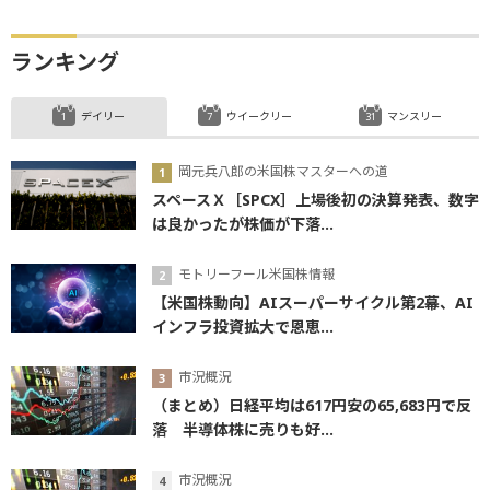
ランキング
デイリー
ウイークリー
マンスリー
岡元兵八郎の米国株マスターへの道
スペースＸ［SPCX］上場後初の決算発表、数字
は良かったが株価が下落...
モトリーフール米国株情報
【米国株動向】AIスーパーサイクル第2幕、AI
インフラ投資拡大で恩恵...
市況概況
（まとめ）日経平均は617円安の65,683円で反
落 半導体株に売りも好...
市況概況