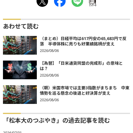
ｱﾝｹｰﾄ
あわせて読む
（まとめ）日経平均は617円安の65,683円で反
落 半導体株に売りも好業績銘柄が支え
2026/08/06
【為替】「日米通貨同盟の完成形」の意味と
は？
2026/08/06
（朝）米国市場では主要3指数がまちまち 中東
情勢を巡る懸念の後退と好決算が支え
2026/08/06
「松本大のつぶやき」の過去記事を読む
2026/07/31