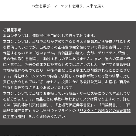
お金を学び、マーケットを知り、未来を描く
ご留意事項
本コンテンツは、情報提供を目的として行っております。
本コンテンツは、当社や当社が信頼できると考える情報源から提供されたもの
を提供していますが、当社はその正確性や完全性について意見を表明し、また
保証するものではございません。有価証券の購入、売却、デリバティブ取引、
その他の取引を推奨し、勧誘するものではありません。また、過去の実績や予
想・意見は、将来の結果を保証するものではございません。提供する情報等は
作成時現在のものであり、今後予告なしに変更または削除されることがござい
ます。当社は本コンテンツの内容に依拠してお客様が取った行動の結果に対し
責任を負うものではございません。投資にかかる最終決定は、お客様ご自身の
判断と責任でなさるようお願いいたします。
本コンテンツでは当社でお取扱している商品・サービス等について言及してい
る部分があります。商品ごとに手数料等およびリスクは異なりますので、詳し
くは「契約締結前交付書面」、「上場有価証券等書面」、「目論見書」、「目
論見書補完書面」または当社ウェブサイトの「
リスク・手数料などの重要事項
に関する説明
」をよくお読みください。